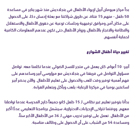
بدأ مركز هيومان أبيل لإيواء الأطفال في بنجلاديش منذ شهر يناير في مساعدة
50 طفل - منهم 15 فتاة، عن طريق شراكتنا مع بعثة إحسان دكا، على الحصول
على مكان آمن ومرافق ترفيهية وجلسات توعية عن حقوق الأطفال والاستغلال
والنظافة والاتجار بالأطفال، وزواج الأطفال حتى تكون عندهم المعلومات الكافية
لحماية أنفسهم.
تغيير حياة أطفال الشوارع
آبير- 10 أعوام، كان يعمل في متجر للنسخ الضوئي عندما تكلمنا معه. تواصل
مسؤول التواصل في فريقنا في بنجلاديش مع مرؤوسي آبير وساعدهم على
فهم أهمية توفير وقت للعب والحصول على تعليم للأطفال. والآن يحضر آبير
لساعتين يوميا في مركزنا للرعاية؛ يلعب ويأكل ويتعلم القراءة.
بدأنا بتوفير تعليم غير نظامي لـ 15 طفل كانو جميعاً خارج المدرسة عندما تواصلنا
معهم. ووقتما تتراخى الإجراءات الاحترازية، سيشمل برنامجنا التعليمي عددًا أكبر
من الأطفال. نعمل على توفير تدريب مهني لـ 36 من الأطفال الأكبر سناً،
ومساعدة 54 من الشباب على أن الحصول على وظائف مناسبة.