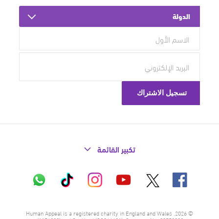
الدولة
تكبير القائمة
X
فيسبوك
إنستاغرام
تيك
واتساب
يوتيوب
توك
© 2026. Human Appeal is a registered charity in England and Wales