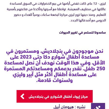
ليزي - 12 عام، كانت تقضي أيامها في بيع الخضراوات في السوق لمساعدة
عائلتها في مصاريف المعيشة. تواصلنا مع أسرتها وتأكدنا من قناعتهم بأهمية
التعليم. ومنذ حينها تزور ليزي مركزنا لبضعة ساعات يومياً للغداء و حضور
الدروس مع أصدقائها الجدد.
ساعدونا لنستمر في تغيير الحيوات
نحن موجودون في بنجلاديش، ومستمرون في
مساعدة أطفال شوارع دكا حتى 2023 على
الأقل، وفي هذا الوقت نهدف أن نصل لمساعدة
250 طفل. نقدر بدعمكم ومساعدتكم المستمرة
على مساعدة أطفال أكثر مثل آبير وليزي
ولسنوات قادمة.
مركز إيواء أطفال الشوارع في بنجلاديش
نشره : هيومان أبيل