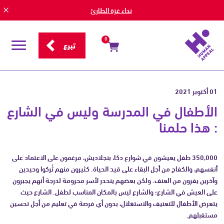
نداء غزة الطارئ
0
تبرع
قائمة
التصفح
01 أكتوبر 2021
الأطفال في المدرسة وليس في الشارع
: هذا حلمنا
350,000 طفل يعيشون في شوارع دكا، بنجلاديش، مرغمون على الاعتماد على
أنفسهم، والكفاح من أجل البقاء على قيد الحياة. كثيرون منهم تُركوا وحيدين
وآخرين يفرون من العنف. ولكن بعضهم ينحدر لأسر محرومة لدرجة أنهم يجبرون
على العيش في الشارع؛ والشارع ليس بالمكان المناسب لطفل. الشارع حيث
يتعرض الأطفال للتعنيف والاستغلال، بدون أي فرصة في تعليم من أجل تحسين
مستقبلهم.