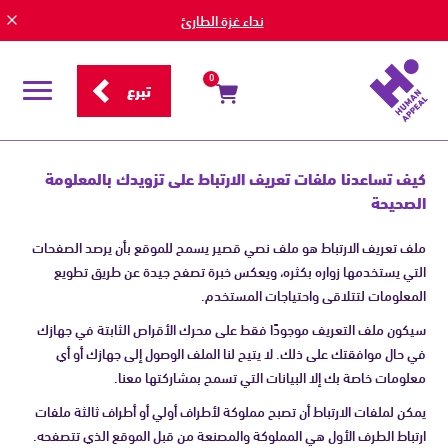
نداء غزة الطارئ
0
تبرع
قائمة
التصفح
سياسة
ملفات
كيف تساعدنا ملفات تعريف الارتباط على تزويدك بالمعلومة
تعريف
الصحيحة
الارتباط
ملف تعريف الارتباط هو ملف نصي قصير يسمح للموقع بأن يرصد الصفحات
التي يستخدمها زواره بكثره، ويعكس خبرة تصفح جيدة عن طريق تطويع
المعلومات لتتلاقى واحتياجات المستخدم.
سيكون ملف التعريف موجودًا فقط على محرك الأقراص الثابتة في جهازك
في حال موافقتك على ذلك. لا يتيح لنا الملف الوصول إلى جهازك أو أي
معلومات خاصة بك إلا البيانات التي تسمح بمشاركتها معنا.
يمكن لملفات الارتباط أن تصبح مملوكة لأطراف أولي أو أطراف ثالثة ملفات
ارتباط الطرف الأول هي المملوكة والمصنعة من قبل الموقع الذي تتصفحه.