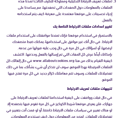
(ملفات تعريف الارتباط التحليلية ومملوكة للطرف الثالث) تمدنا هذه
الملفات بالمعلومات حول الصفحات التي تصفحتها، مم يساعدنا على
إجراء تحسينات على موقعنا معتمدة على معرفة كيف يتم استخدامه
بالفعل.
تغيير اعدادات ملفات الارتباط الخاصة بك
بالاستمرار في استخدام موقعنا فإنك تمنحنا موافقتك على استخدام ملفات
الارتباط. في حال أنك غير موافق على استخدامها، يمكنك ضبط متصفحك
لرفضها، أو لسؤالك في كل مرة في حال وجب عليه قبولها من عدمه.
بإمكانك أيضًا عرض كل المفات التي تم إرسالها بالفعل وحذفها. اكتشف
كيفية القيام بذلك من هنا www.allaboutcookies.org في حال إلغائك كل
الملفات المرتبطة بهذا الموقع، سوف لن نتذكر أي شيء بشأنك، بما في ذلك
تفضيلاتك للملفات، وسوف تتم معاملتك كزائر جديد في كل مرة تفتح فيها
الموقع.
تنبيهات ملفات تعريف الارتباط
في حال قبلت ووافقت على كيفية استخدامنا لملفات تعريف الارتباط على
جهازك، فلن يعرض موقعنا شريط الكوكيز في كل مرة تقوم فيها بتصفحه إلا
لو هناك تغيير في سياسات ملفات الارتباط خاصتنا، أو لو قمت أنت بتغيير في
تفضيلاتك للملفات. لمزيد من المعلومات حول كيف نستخدم المعلومات،