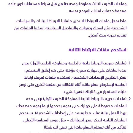
وملفات الطرف الثالث مملوكة ومصنعة من قبل شركة مستقلة، تكون عادة
مقدمة خدمات لملاك الموقع نفسه.
ماذا تفعل ملفات الارتباط؟ لا تخزن ملفاتنا للارتباط البيانات والسياسات
الشخصية مثل اسمك وعنوانك والتفاصيل السياسية. تمكننا الملفات من
تقديم تجربة بحث أفضل.
نستحدم ملفات الارتباط التالية
(ملفات تعريف الارتباط خاصة بالجلسة ومملوكة للطرف الأول) تخزن
هذه الملفات على جهازك بصورة مؤقتة حتى يتم إغلاق المتصفح؛
بغض النظرعن الإعدادات الشخصية. نستخدم ملفات تعريف ارتباط
الجلسة لإسترجاع معلوماتك أثناء انتقالك من صفحة لأخرى حتى نوفر
عليك الاستمرار في كتابتك نفس الشيء.
(ملفات تعريف الارتباط الثابتة المملوكة للطرف الأول) تبقى هذه
الملفات محفوظة على جهازك حتى تقوم بحذفها (ربما يقوم متصفحك
بهذا العمل نيابة عنك. هذا يعتمد على إعداداتك الشخصية). نستخدم
الملفات الثابتة لتذكر بعض اختياراتك – مثل موفر السياسة الأصلي،
لنتأكد من أنك تستلم المعلومات التي تعني لك شيئًا)