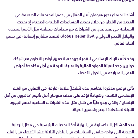
أشاد الاجتماع بدور هيومان أبيل الفعّال في دعم المجتمعات الضعيفة في
العديد من البلدان من خلال تقديم المساعدات الطبية والصحية؛ إذ نجحت
المنظمة في عقدِ عددٍ من الشراكات مع منظمات مختلفة مثل الأمم المتحدة
والهلال الأحمر الدولي و Globus Relief USA لتنفيذ مشاريع إنسانية في جميع
أنحاء العالم.
وقد كثّف البنك الإسلامي للتنمية جهودَه لتعميق أواصر التعاون مع شركاء
دوليين جدُد لتعبئة الموارد المالية والتقنية اللازمة من أجل مكافحة أمراض
العمى المتزايدة في الدول الأعضاء.
يأتي توقيع مذكرة التفاهم هذه ليُشكّلَ علامةً فارقةً في التعاون مع البنك
الإسلامي للتنمية، وشهادةً تؤكدُ على هدف هيومان أبيل بأنّهم "حاضرون من أجل
الإنسان"، والذي يبدو جليّاً من خلال مثلِ هذه الشراكات الساعية لدعم الجهود
النبيلة لاستعادة البصر وتحسين الحياة.
تعد المشاكل الانكسارية في الرؤية أحدَ التحديات الرئيسية في مجال الرعاية
الصحية التي تواجه صانعي السياسات في البلدان الثلاثة عشر الأعضاء في البنك