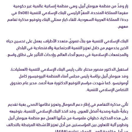
زار وفدٌ من منظمة هيومان أبيل، وهي منظمة إنسانية عالمية غير حكومية
مقرها المملكة المتحدة، المقرَّ الرئيسي للبنك الإسلامي للتنمية (IsDB) في
جدة/ المملكة العربية السعودية، للقاء كبار ممثلي البنك وتوقيع مذكرة تفاهم
معهم.
البنك الإسلامي للتنمية هو بنكٌ تنمويٌ متعدد الأطراف، يعمل على تحسين حياة
الذين يخدمهم من خلال تعزيز التنمية الاجتماعية والاقتصادية في البلدان
والمجتمعات الإسلامية في جميع أنحاء العالم، وإحداث التأثير على نطاق واسع.
استقبل الدكتور منصور مختار، نائب رئيس البنك الإسلامي للتنمية (العمليات)،
وفد هيومان أبيل برئاسة رئيس مجلس أمناء المنظمة البروفيسور كامل
أوموتيسو. كما شهدت مراسم التوقيع الدكتورة هبة أحمد، مدير عام صندوق
التضامن الإسلامي للتنمية.
تأتي مذكرة التفاهم في إطار دعم الصومال وتعزيز نظامها الصحي بغية تقديم
رعايةً طبية وصحية أفضل للعيون. وقد اتخذ البنك الإسلامي للتنمية، بتوقيعه
على هذه المذكرة، خطواتٍ ملموسة من شأنها العمل مع منظمة هيومان أبيل
وتطوير آلية للتعاون بين المؤسستين من أجل تعزيز الأنشطة المرتبطة بالتحالف
من أجل مكافحة العمى الممكن تفاديه (AFAB).