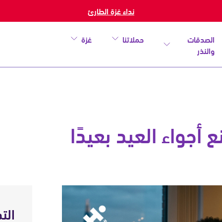
نداء غزة الطارئ
الصدقات
حملاتنا
غزة
والنذر
أجواء العيد بعيدًا
خطأ
الت
أغلق