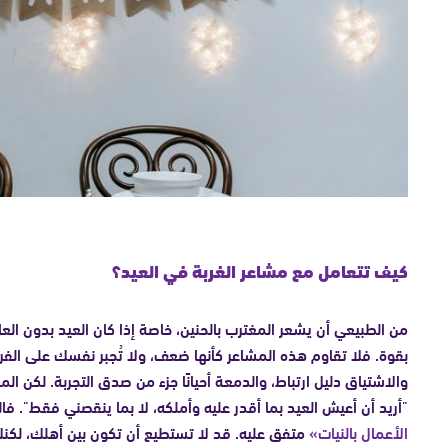
كيف تتعامل مع مشاعر الغربة في العيد؟
من الطبيعي أن يشعر المغترب بالحنين، خاصة إذا كان العيد بدون العائ
بقوة. فلا تقاوم هذه المشاعر كأنها ضعف، ولا تُجبر نفسك على الفر
والاشتياق دليل ارتباط، والدمعة أحيانًا جزء من صدق التجربة. لكن المه
"أريد أن أعيش العيد بما أقدر عليه وأملكه، لا بما ينقصني فقط". فال
الأعمال بالنيات»
متفق عليه. قد لا تستطيع أن تكون بين أهلك، لكن