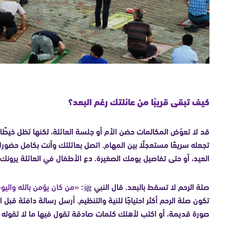
كيف تبقى قريبًا من عائلتك رغم البعد؟
قد لا تعوّض المكالمات حضن الأم أو جلسة العائلة، لكنها تظل خيطًا 
تجعله سريعًا مستعجلًا بين المهام. اتصل بعائلتك وأنت بكامل ح
العيد، أو حتى تفاصيل يومك الصغيرة. دع الأطفال في العائلة يرونك
صلة الرحم لا تسقط بالبعد. قال النبي ﷺ:
«من كان يؤمن بالله واليو
تكون صلة الرحم أكثر احتياجًا للنية والتنظيم. أرسل رسالة دافئة قبل
صورة قديمة، أو اكتب لأهلك كلمات صادقة تقول فيها ما لا تقوله ع