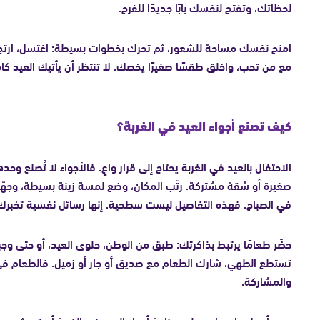
لحظاتك، وتفتح لنفسك بابًا جديدًا للفرح.
امنح نفسك مساحة للشعور، ثم تحرك بخطوات بسيطة: اغتسل، ارتدِ أج
مع من تحب، واخلق طقسًا صغيرًا يخصك. لا تنتظر أن يأتيك العيد كام
كيف تصنع أجواء العيد في الغربة؟
الاحتفال بالعيد في الغربة يحتاج إلى قرار واعٍ. فالأجواء لا تُصنع وحده
صغيرة أو شقة مشتركة. رتّب المكان، وضع لمسة زينة بسيطة، وجهّز رك
في الصباح. فهذه التفاصيل ليست سطحية. إنها رسائل نفسية تخبرك 
حضّر طعامًا يرتبط بذاكرتك: طبق من الوطن، حلوى العيد، أو حتى وجب
تستطع الطهي، شارك الطعام مع صديق أو جار أو زميل. فالطعام في
والمشاركة.