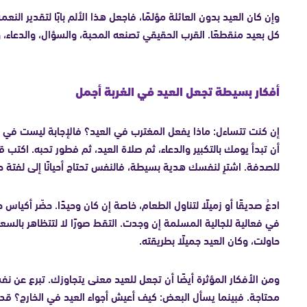
وإن كان العيد بدون العائلة مؤلمًا، فاجعل هذا الألم بابًا لتقدير ا
كل بعيد منقطعًا. القرب الحقيقي تصنعه المحبة، والسؤال، والدعاء، و
أفكار بسيطة تجعل العيد في الغربة أجمل
إن كنت تتساءل: ماذا يفعل المغترب في العيد؟ فالإجابة ليست في
أن تبدأ يومك بالتكبير والدعاء، ثم صلاة العيد، ثم فطور تحبه. اكتب ق
للصدفة. اشترِ لنفسك هدية بسيطة، فالنفس تحتاج أحيانًا إلى لفتة ح
ادعُ صديقًا أو زميلًا لتناول الطعام، خاصة إن كان وحيدًا. حضّر أكياس
في فعالية للجالية المسلمة إن وجدت. التقط صورًا لا لتتظاهر بالسعا
حاولت، وكان العيد جميلًا بطريقته.
ومن الأفكار المؤثرة أيضًا أن تجعل للعيد معنى يتجاوزك. تبرع عن 
محتاجة. فبينما يسأل البعض: كيف أعيش أجواء العيد في الخارج؟ قد تك