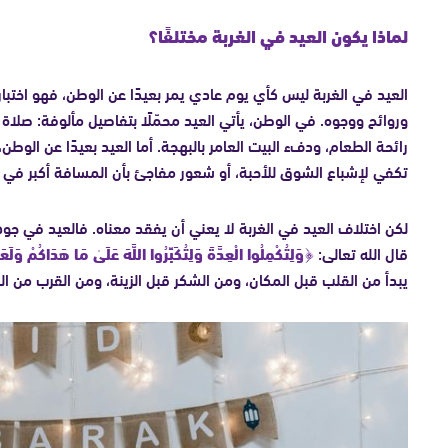
لماذا يكون العيد في الغربة مختلفًا؟
العيد في الغربة ليس كأي يوم عادي يمر بعيدًا عن الوطن، فهو اختب
وروائح ووجوه. في الوطن، يأتي العيد محمّلًا بتفاصيل مألوفة: صلاة ا
رائحة الطعام، ودفء البيت العامر بالبهجة. أما العيد بعيدًا عن الوطن
تكفي لإشباع الشوق للأحبة، أو شعور مفاجئ بأن المسافة أكبر في د
لكن اختلاف العيد في الغربة لا يعني أن يفقد معناه. فالعيد في 
قال الله تعالى:
﴿وَلِتُكْمِلُوا الْعِدَّةَ وَلِتُكَبِّرُوا اللَّهَ عَلَىٰ مَا هَدَاكُمْ وَلَ
يبدأ من القلب قبل المكان، ومن الشكر قبل الزينة، ومن القرب من ال