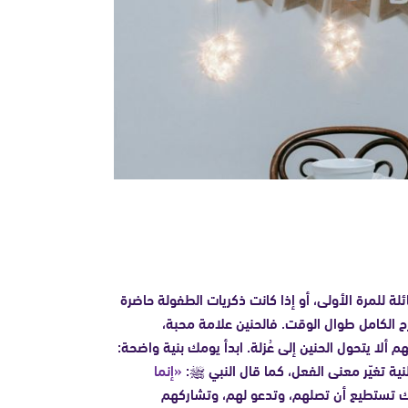
لة للمرة الأولى، أو إذا كانت ذكريات الطفولة حاضرة
ح الكامل طوال الوقت. فالحنين علامة محبة،
م ألا يتحول الحنين إلى عُزلة. ابدأ يومك بنية واضحة:
نية تغيّر معنى الفعل، كما قال النبي ﷺ:
«إنما
ك تستطيع أن تصلهم، وتدعو لهم، وتشاركهم