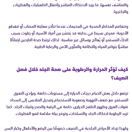
والمناشف نفسها، ما يزيد الاحتكاك المباشر وانتقال الطفيليات والفطريات
والبكتيريا.
وتتفاقم المخاطر الصحية في المخيمات عندما تتأخر معاينة المصاب أو تنقطع
الأدوية؛ فمرض بسيط في بدايته قد ينتشر بين أفراد الأسرة، أو يتلوث بسبب
الحكّ المستمر، أو يُعالَج بوسائل غير مناسبة. لذلك ترتبط صحة النازحين ارتباطًا
مباشرًا بتوافر المياه والنظافة والمأوى الآمن والرعاية الطبية.
كيف تؤثر الحرارة والرطوبة على صحة الجلد خلال فصل
الصيف؟
ترتفع داخل بعض الخيام درجات الحرارة إلى مستويات خانقة، ويؤدي التعرق
المستمر، مع ضعف التهوية وصعوبة الاستحمام وتبديل الملابس، إلى انسداد
قنوات العرق وظهور الطفح الحراري، خاصة في الرقبة والصدر وثنيات الجلد. كما
تزيد الرطوبة احتكاك الجلد والتسلخات، وتوفر بيئة ملائمة لنمو الفطريات.
ولهذا تزداد الأمراض الجلدية في الصيف، خصوصًا بين الرضع والأطفال وكبار السن