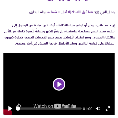
وقال النبي ﷺ:
«ما أنزل الله داءً إلا أنزل له شفاء»
، رواه البخاري.
إن دعم علاج مريض، أو توفير مياه النظافة، أو تمكين عيادة من الوصول إلى
مخيم بعيد، ليس مساعدة هامشية؛ بل رفعٌ للضرر وحمايةٌ لأسرة كاملة من الألم
وانتشار العدوى. ومع امتداد الأزمات، يصبح دعم الخدمات الصحية خطوة ضرورية
للحفاظ على كرامة النازحين ومنح الأطفال فرصة للعيش في أمان وصحة.
Play
Seek
Current
01:00
time
Play
Toggle
Toggle
Mute
Fullsc