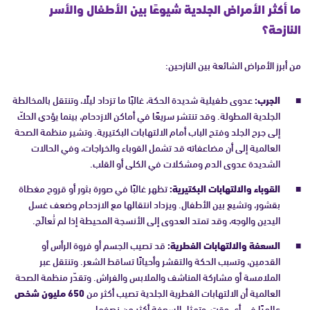
ما أكثر الأمراض الجلدية شيوعًا بين الأطفال والأسر
النازحة؟
من أبرز الأمراض الشائعة بين النازحين:
الجرب:
عدوى طفيلية شديدة الحكة، غالبًا ما تزداد ليلًا، وتنتقل بالمخالطة
الجلدية المطولة. وقد تنتشر سريعًا في أماكن الازدحام، بينما يؤدي الحكّ
إلى جرح الجلد وفتح الباب أمام الالتهابات البكتيرية. وتشير منظمة الصحة
العالمية إلى أن مضاعفاته قد تشمل القوباء والخراجات، وفي الحالات
الشديدة عدوى الدم ومشكلات في الكلى أو القلب.
القوباء والالتهابات البكتيرية:
تظهر غالبًا في صورة بثور أو قروح مغطاة
بقشور، وتشيع بين الأطفال. ويزداد انتقالها مع الازدحام وضعف غسل
اليدين والوجه، وقد تمتد العدوى إلى الأنسجة المحيطة إذا لم تُعالَج.
السعفة والالتهابات الفطرية:
قد تصيب الجسم أو فروة الرأس أو
القدمين، وتسبب الحكة والتقشر وأحيانًا تساقط الشعر. وتنتقل عبر
الملامسة أو مشاركة المناشف والملابس والفراش. وتقدّر منظمة الصحة
العالمية أن الالتهابات الفطرية الجلدية تصيب أكثر من
650 مليون شخص
عالميًا في أي وقت، وتمثل السعفة أكثر من نصفها.