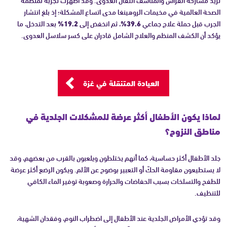
تزيد مشاركة الفراش والمناشف انتقال العدوى. وقد أظهرت تجربة لمنظمة
الصحة العالمية في مخيمات الروهينغا مدى اتساع المشكلة؛ إذ بلغ انتشار
الجرب قبل حملة علاج جماعي
39.6%
، ثم انخفض إلى
19.2%
بعد التدخل، ما
يؤكد أن الكشف المنظم والعلاج الشامل قادران على كسر سلاسل العدوى.
العيادة المتنقلة في غزة
لماذا يكون الأطفال أكثر عرضة للمشكلات الجلدية في
مناطق النزوح؟
جلد الأطفال أكثر حساسية، كما أنهم يختلطون ويلعبون بالقرب من بعضهم، وقد
لا يستطيعون مقاومة الحكّ أو التعبير بوضوح عن الألم. ويكون الرضع أكثر عرضة
للطفح والتسلخات بسبب الحفاضات والحرارة وصعوبة توفير الماء الكافي
للتنظيف.
وقد تؤدي الأمراض الجلدية عند الأطفال إلى اضطراب النوم، وفقدان الشهية،