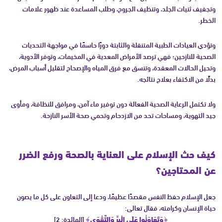
وتجفيف ثنيات الجلد، وتنظيف الجروح، وطلب المساعدة عند ظهور علامات
الخطر.
وتؤدي العيادات الطبية المتنقلة والثابتة دورًا حاسمًا في مواجهة التحديات
الصحية للنازحين؛ فهي ترصد الأمراض المعدية في المخيمات، وتوفر الأدوية،
وتحيل الحالات المعقدة، وتنسق مع فرق المياه والإصحاح لتقليل أسباب المرض،
بدلًا من الاكتفاء بعلاج نتائجه.
ولا تكتمل الرعاية الصحية الفعالة دون توفير ماء آمن، ومرافق للنظافة، ومأوى
جيد التهوية، ومساحات تحد من الازدحام وتحمي صحة الأسر النازحة.
كيف حث الإسلام على العناية بالصحة ورفع الضرر
عن المحتاجين؟
جعل الإسلام حفظ النفس مقصدًا عظيمًا، ودعا إلى التعاون على كل ما يصون
حياة الإنسان وكرامته، فقال تعالى:
﴿وَتَعَاوَنُوا عَلَى الْبِرِّ وَالتَّقْوَى﴾
[المائدة: 2]