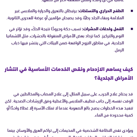
الطفح الحراري والتسلخات:
يرتبطان بالتعرق والحرارة والملابس غير
الملائمة وبقاء الجلد رطبًا، وقد يصبحان مؤلمين أو عرضة للعدوى الثانوية.
القمل ولدغات الحشرات:
تسبب حكة وجروحًا نتيجة الحكّ، وقد تؤثر في
النوم والتركيز. كما تزداد بعض الأمراض المنقولة بالحشرات، مثل اللشمانيا
الجلدية، في مناطق النزوح الواقعة ضمن البيئات التي ينتشر فيها ذباب
الرمل.
كيف يساهم الازدحام ونقص الخدمات الأساسية في انتشار
الأمراض الجلدية؟
قد يحتاج علاج الجرب، على سبيل المثال، إلى علاج المصاب والمخالطين في
الوقت نفسه، إلى جانب تنظيف الملابس والأغطية وفق الإرشادات الصحية. لكن
تنفيذ هذه الخطوات يصبح بالغ الصعوبة عندما لا تملك الأسرة إلا غطاءً واحدًا أو
كمية محدودة من الماء.
ويؤدي نقص النظافة الشخصية في المخيمات إلى تراكم العرق والأوساخ، بينما