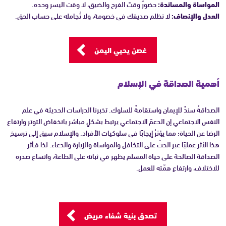
المواساة والمساندة:
حضورٌ وقتَ الفرح والضيق، لا وقت اليسر وحده.
العدل والإنصاف:
لا تظلم صديقك في خصومة، ولا تُجامله على حساب الحق.
غصن يحيي اليمن
أهمية الصداقة في الإسلام
الصداقةُ سندٌ للإيمان واستقامةٌ للسلوك. تخبرنا الدراسات الحديثة في علم
النفس الاجتماعي إن الدعمَ الاجتماعي يرتبط بشكلٍ مباشر بانخفاض التوتر وارتفاع
الرضا عن الحياة؛ مما يؤثرُ إيجابًا في سلوكيات الأفراد. والإسلام سبق إلى ترسيخ
هذا الأثر عمليًا عبر الحثّ على التكافل والمواساة والزيارة والدعاء. لذا فـأثر
الصداقة الصالحة على حياة المسلم يظهر في ثباته على الطاعة، واتساع صدره
للاختلاف، وارتفاع همّته للعمل.
تصدق بنية شفاء مريض