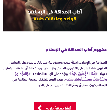
مفهوم آداب الصداقة في الإسلام
الصداقة في الإسلام رابطةُ مودةٍ ومسؤوليةٍ متبادلة، لا تقوم على التوافق
الدنيوي فقط، بل على التقوى والصدق والإحسان. ويصف القرآن علاقة المؤمنين
بقوله:
﴿إِنَّمَا الْمُؤْمِنُونَ إِخْوَةٌ﴾
، ويؤكد على الولاية الصادقة:
﴿وَالْمُؤْمِنُونَ
وَالْمُؤْمِنَاتُ بَعْضُهُمْ أَوْلِيَاءُ بَعْضٍ﴾
. بهذه الروح تتشكل الصحبة الصالحة في
الإسلام كبيتٍ معنويّ يَسَعُ الاختلاف ويجمع على الخير.
أنشا صدقةً جارية