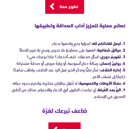
تطوع معنا
نصائح عملية لتعزيز آداب الصداقة وتطبيقها
1. اجعل لقاءاتكم لله:
ابدؤوا بخيرٍ واختموا بدعاء.
2. ميثاقُ شفافية:
اتفقوا على مصارحةٍ بلا تجريح، وسترٍ بلا تبرير للخطأ.
3. تقويمٌ دوري:
اسأل صديقك: كيف أخدمك؟ ماذا يزعجك مني؟
4. روتينُ إحسان:
رسالةُ دعاءٍ أسبوعية، أو زيارةُ مريض، أو صدقةٌ مشتركة.
5. إدارة الخلاف:
فكّر مليًّا وتذكّر الخير قبل الرد عند الخلاف، واطلب شاهدًا
حَكيمًا إن تشعّب الأمر.
6. حفظُ الأوقات والخصوصية:
لا تُثقِل بطلباتٍ متكررة، واحترم حدود حياته.
7. البِرُّ بعد الفُرقة:
إن تباعدت الطرق، أبقِ الدعاء والاحترام، فذلك من أخلاق
الصديق في الإسلام.
ضاعف تبرعك لغزة