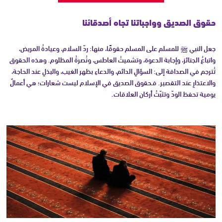
حقوق الصديق وواجباتنا تجاه أصدقائنا
جعل النبي ﷺ للمسلم على المسلم حقوقًا، منها: ردّ السلام، وعيادةُ المريض،
واتباعُ الجنائز، وإجابة الدعوة، وتشميتُ العاطس، ونُصرةُ المظلوم. وهذه الحقوق
تُترجم في الصداقة إلى: السؤالِ الدائم، والدعاءِ بظهر الغيب، والبذلِ عند الحاجة،
والاعتذارِ عند التقصير. فـحقوق الصديق في الإسلام ليست شعارات؛ هي أعمالٌ
يومية تحفظ الودّ وتثبّتُ أركان العلاقات.