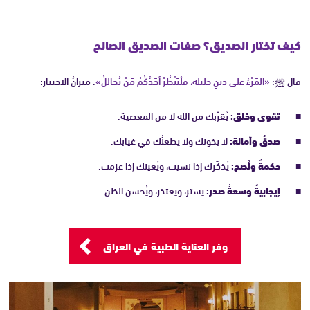
كيف تختار الصديق؟ صفات الصديق الصالح
قال ﷺ:
«المَرْءُ على دِينِ خَلِيلِهِ، فَلْيَنْظُرْ أَحَدُكُمْ مَنْ يُخَالِلُ»
. ميزانُ الاختيار:
تقوى وخلق:
يُقرّبك من الله لا من المعصية.
صدقٌ وأمانة:
لا يخونك ولا يطعنُك في غيابك.
حكمةٌ ونُصح:
يُذكّرك إذا نسيت، ويُعينك إذا عزمت.
إيجابيةٌ وسعةُ صدر:
يَستر، ويعتذر، ويُحسن الظن.
وفر العناية الطبية في العراق