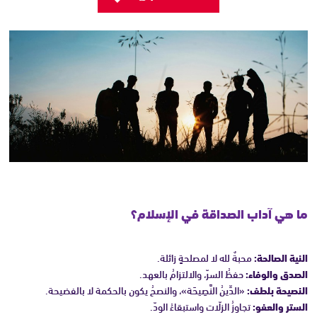
ما هي آداب الصداقة في الإسلام؟
النية الصالحة:
محبةٌ لله لا لمصلحةٍ زائلة.
الصدق والوفاء:
حفظُ السرّ، والالتزامُ بالعهد.
النصيحة بلطف:
«الدِّينُ النَّصِيحَة»، والنصحُ يكون بالحكمة لا بالفضيحة.
الستر والعفو:
تجاوزُ الزلّات واستبقاءُ الودّ.