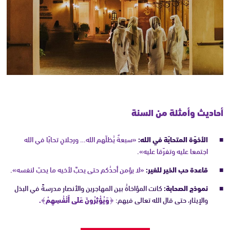
أحاديث وأمثلة من السنة
الأخوّة المتحابّة في الله:
«سبعةٌ يُظلّهم الله… ورجلانِ تحابّا في الله
اجتمعا عليه وتفرّقا عليه»
.
قاعدة حب الخير للغير:
«لا يؤمن أحدُكم حتى يحبَّ لأخيه ما يحبّ لنفسه»
.
نموذج الصحابة:
كانت المؤاخاةُ بين المهاجرين والأنصار مدرسةً في البذل
والإيثار، حتى قال الله تعالى فيهم:
﴿وَيُؤْثِرُونَ عَلَى أَنْفُسِهِمْ﴾.