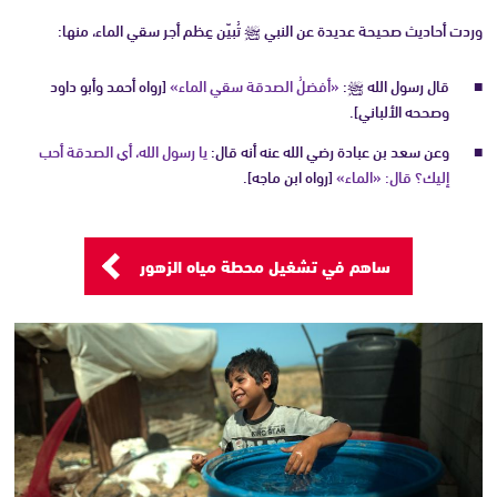
وردت أحاديث صحيحة عديدة عن النبي ﷺ تُبيّن عِظم أجر سقي الماء، منها:
قال رسول الله ﷺ:
«أفضلُ الصدقة سقي الماء»
[رواه أحمد وأبو داود
وصححه الألباني].
وعن سعد بن عبادة رضي الله عنه أنه قال:
يا رسول الله، أي الصدقة أحب
إليك؟ قال: «الماء»
[رواه ابن ماجه].
ساهم في تشغيل محطة مياه الزهور