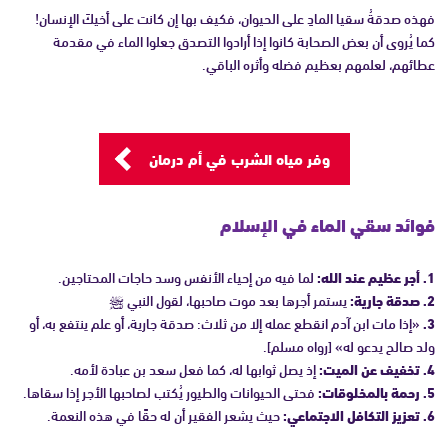
فهذه صدقةُ سقيا المادِ على الحيوان، فكيف بها إن كانت على أخيكَ الإنسان!
كما يُروى أن بعض الصحابة كانوا إذا أرادوا التصدق جعلوا الماء في مقدمة
عطائهم، لعلمهم بعظيم فضله وأثره الباقي.
وفر مياه الشرب في أم درمان
فوائد سقي الماء في الإسلام
1. أجر عظيم عند الله:
لما فيه من إحياء الأنفس وسد حاجات المحتاجين.
2. صدقة جارية:
يستمر أجرها بعد موت صاحبها، لقول النبي ﷺ
3.
«إذا مات ابن آدم انقطع عمله إلا من ثلاث: صدقة جارية، أو علم ينتفع به، أو
ولد صالح يدعو له» [رواه مسلم].
4.
تخفيف عن الميت:
إذ يصل ثوابها له، كما فعل سعد بن عبادة لأمه.
5. رحمة بالمخلوقات:
فحتى الحيوانات والطيور يُكتب لصاحبها الأجر إذا سقاها.
6. تعزيز التكافل الاجتماعي:
حيث يشعر الفقير أن له حقًا في هذه النعمة.