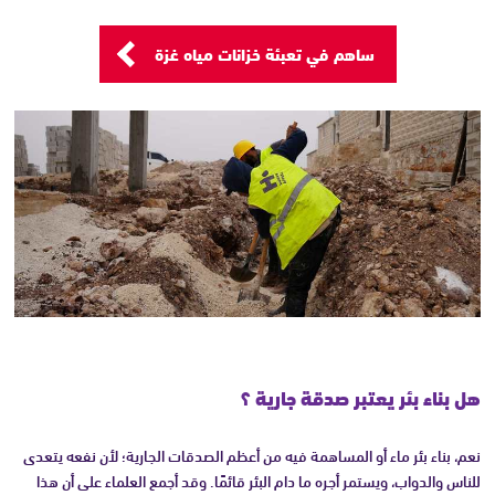
ساهم في تعبئة خزانات مياه غزة
هل بناء بئر يعتبر صدقة جارية ؟
نعم، بناء بئر ماء أو المساهمة فيه من أعظم الصدقات الجارية؛ لأن نفعه يتعدى
للناس والدواب، ويستمر أجره ما دام البئر قائمًا. وقد أجمع العلماء على أن هذا