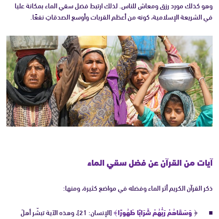
وهو كذلك مورد رزق ومعاش للناس. لذلك ارتبط فضل سقي الماء بمكانة عليا
في الشريعة الإسلامية، كونه من أعظم القربات وأوسع الصدقاتِ نفعًا.
آيات من القرآن عن فضل سقي الماء
ذكر القرآن الكريم أثر الماء وفضله في مواضع كثيرة، ومنها:
﴿
وَسَقَاهُمْ رَبُّهُمْ شَرَابًا طَهُورًا﴾
[الإنسان: 21]، وهذه الآية تبشّر أهلَ