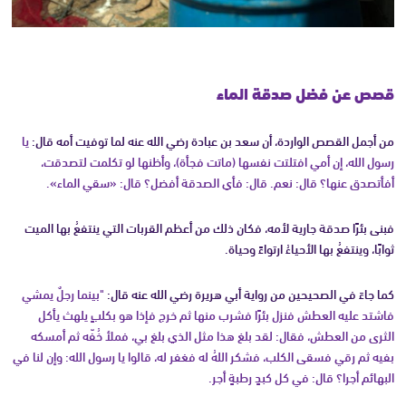
قصص عن فضل صدقة الماء
من أجمل القصص الواردة، أن سعد بن عبادة رضي الله عنه لما توفيت أمه قال:
يا
رسول الله، إن أمي افتلتت نفسها (ماتت فجأة)، وأظنها لو تكلمت لتصدقت،
أفأتصدق عنها؟ قال: نعم. قال: فأي الصدقة أفضل؟ قال: «سقي الماء».
فبنى بئرًا صدقة جارية لأمه، فكان ذلك من أعظم القربات التي ينتفعُ بها الميت
ثوابًا، وينتفعُ بها الأحياءُ ارتواءً وحياة.
كما جاءَ في الصحيحين من رواية أبي هريرة رضي الله عنه قال:
"بينما رجلٌ يمشي
فاشتد عليه العطش فنزل بئرًا فشرب منها ثم خرج فإذا هو بكلبٍ يلهث يأكل
الثرى من العطش، فقال: لقد بلغ هذا مثل الذي بلغ بي، فملأ خُفّه ثم أمسكه
بفيه ثم رقي فسقى الكلب، فشكر اللهُ له فغفر له، قالوا يا رسول الله: وإن لنا في
البهائم أجرا؟ قال: في كل كبدٍ رطبةٍ أجر.