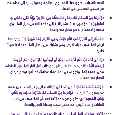
الجنة بالشراب الطهور جزاءً لأعمالهم الصالحة، وفيها إشارة إلى عِظَم قدر
من يسقي العطشى في الدنيا.
(وَأَنزَلْنَا مِنَ السَّمَاءِ مَاءً بِقَدَرٍ فَأَسْكَنَّاهُ فِي الْأَرْضِ ۖ وَإِنَّا عَلَىٰ ذَهَابٍ بِهِ
لَقَادِرُونَ)
[المؤمنون: 18]. تشير الآية إلى حكمة الله في إنزال الماء، وأن
سقيه والاهتمام به هو فضل منه ونعمة.
﴿فَانظُرْ إِلَى آثَارِ رَحْمَتِ اللَّهِ كَيْفَ يُحْيِي الْأَرْضَ بَعْدَ مَوْتِهَا﴾
[الروم: 50]،
أي أن الماء سبب حياة الأرض، ومن يشارك في إيصال الماء فقد أحيا نفوسًا
كثيرة.
(وَنَادَىٰ أَصْحَابُ النَّارِ أَصْحَابَ الْجَنَّةِ أَنْ أَفِيضُوا عَلَيْنَا مِنَ الْمَاءِ أَوْ مِمَّا
رَزَقَكُمُ اللَّهُ)
[الأعراف: 50], هنا يظهرُ من طلب أهل النار للماء قبل الطعام،
مدى أهمية الماء وكون سقي الماء عملًا عظيمًا، كما أنها توضح حرمان
الكفار منه كعقاب.
﴿وَسَقَاهُ مَاءً غَدَقًا﴾
[الجن: 16]، أي أن الله تعالى جعل الماء الغزير نعمة
عظيمة وسببًا للرخاء. -
(وَأَنزَلْنَا مِنَ السَّمَاءِ مَاءً مُبَارَكًا فَأَنبَتْنَا بِهِ جَنَّاتٍ
وَحَبَّ الْحَصِيدِ)
[ق: 9] وتوضح هذه الآية كيف أن الماء سبب في إنبات
النباتات وإحياء الأرض، مما يجعل سقيه وسيلة للخير والبركة.
فهذه الآيات تؤكد أن الماء أساسٌ للحياةِ والرحمة والرّخاء، وسقياهُ للناس من