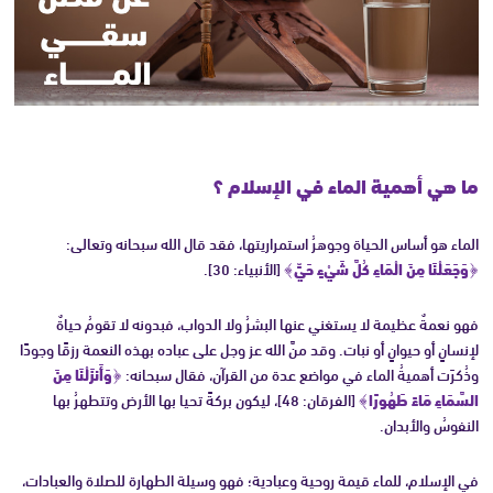
ما هي أهمية الماء في الإسلام ؟
الماء هو أساس الحياة وجوهرُ استمراريتها، فقد قال الله سبحانه وتعالى:
﴿وَجَعَلْنَا مِنَ الْمَاءِ كُلَّ شَيْءٍ حَيٍّ﴾
[الأنبياء: 30].
فهو نعمةٌ عظيمة لا يستغني عنها البشرُ ولا الدواب، فبدونه لا تقومُ حياةٌ
لإنسانٍ أو حيوانٍ أو نبات. وقد منَّ الله عز وجل على عباده بهذه النعمة رزقًا وجودًا
وذُكرَت أهميةُ الماء في مواضع عدة من القرآن، فقال سبحانه:
﴿وَأَنزَلْنَا مِنَ
السَّمَاءِ مَاءً طَهُورًا﴾
[الفرقان: 48]، ليكون بركةً تحيا بها الأرض وتتطهرُ بها
النفوسُ والأبدان.
في الإسلام، للماء قيمة روحية وعبادية؛ فهو وسيلة الطهارة للصلاة والعبادات،