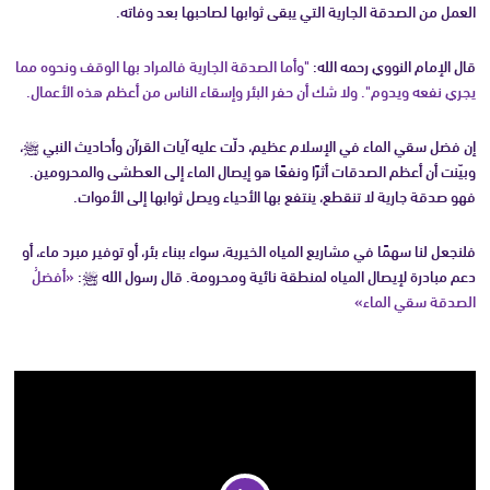
العمل من الصدقة الجارية التي يبقى ثوابها لصاحبها بعد وفاته.
قال الإمام النووي رحمه الله:
"وأما الصدقة الجارية فالمراد بها الوقف ونحوه مما
يجري نفعه ويدوم". ولا شك أن حفر البئر وإسقاء الناس من أعظم هذه الأعمال.
إن فضل سقي الماء في الإسلام عظيم، دلّت عليه آيات القرآن وأحاديث النبي ﷺ،
وبيّنت أن أعظم الصدقات أثرًا ونفعًا هو إيصال الماء إلى العطشى والمحرومين.
فهو صدقة جارية لا تنقطع، ينتفع بها الأحياء ويصل ثوابها إلى الأموات.
فلنجعل لنا سهمًا في مشاريع المياه الخيرية، سواء ببناء بئر، أو توفير مبرد ماء، أو
دعم مبادرة لإيصال المياه لمنطقة نائية ومحرومة. قال رسول الله ﷺ:
«أفضلُ
الصدقة سقي الماء»