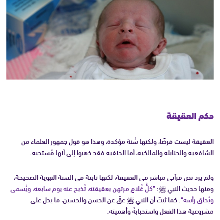
حكم العقيقة
العقيقة ليست فرضًا، ولكنها سُنة مؤكدة، وهذا هو قول جمهور العلماء من
الشافعية والحنابلة والمالكية، أما الحنفية فقد ذهبوا إلى أنها مُستحبة.
ولم يرد نص قرآني مباشر في العقيقة، لكنها ثابتة في السنة النبوية الصحيحة،
ومنها حديث النبي ﷺ:
"كلُّ غُلامٍ مرتهن بعقيقته، تُذبح عنه يوم سابعه، ويُسمى
ويُحلق رأسه"
. كما ثبتَ أن النبي ﷺ عقّ عن الحسن والحسين، ما يدل على
مشروعية هذا الفعل واستحبابهُ وأهميته.