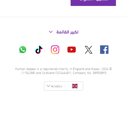
تكبير القائمة
X
فيسبوك
إنستاغرام
تيك
واتساب
يوتيوب
توك
© 2026. Human Appeal is a registered charity in England and Wales
(1154288) and Scotland (SC046481). Company No. 08553893.
Arabic