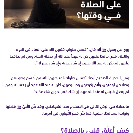
روي عن رسول ﷺ أنه قال: "خمس صلواتٍ كتبهن الله على العباد في اليوم
والليلة، فمن حافظ عليهن كن له عهداً عند الله أن يدخله الجنة، ومن لم يحافظ
عليهن لم يكن له عند الله عهد، إن شاء عذبه وإن شاء غفر له".
وفي الحديث الصحيح أيضاً: "خمس صلوات افترضهن الله، من أحسن وضوءهن
وصلاهن لوقتهن، وأتم ركوعهن وخشوعهن، كان له عند الله عهد أن يغفر له، ومن
لم يفعل فليس له عند الله عهد، إن شاء غفر له وإن شاء عذبه".
فالصلاة هي الركن الثاني في الإسلام بعد الشهادتين، وقد بيَّن النَّبيُّ ﷺ فضلها
وثواب المحافظة عليها، كما بيَّنَ خطرَ التَّهاون في أمرها.
كيف أعلّق قلبي بالصلاة؟