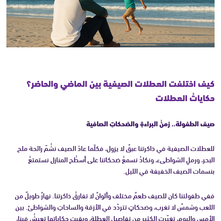
كيف اختلفت العطلات الصيفية بين الماضي والحاضر؟
حكاياتُ العطلات
صيف الطفولة.. زمنُ البراءةِ والضحكاتِ الصافية
للعطلات الصيفية في ذاكرتنا عبقٌ لا يزول، فكلّما عادَ الصيف نشُمّ رائحة ملح
البحر، ورملِ الشواطىء، ونكادُ نسمعُ ضحكاتنا على أسطُح المنازل نستمتعُ
بنسمات الصيف الخفيفة في الليل.
ففي طفولتنا كان للصيف طعمٌ مختلف وألوانٌ لا تفارقُ ذاكرتنا. نهارٌ طويلٌ من
اللعب وشمسٌ لا تغرب، وضحكاتٍ تتردّد في الأزقة والساحاتِ والشواطئ. بين
الأمس واليوم، تغيّرت الكثير من تفاصيل العطلة، وبقيت حكاياتها تعيشُ فينا،