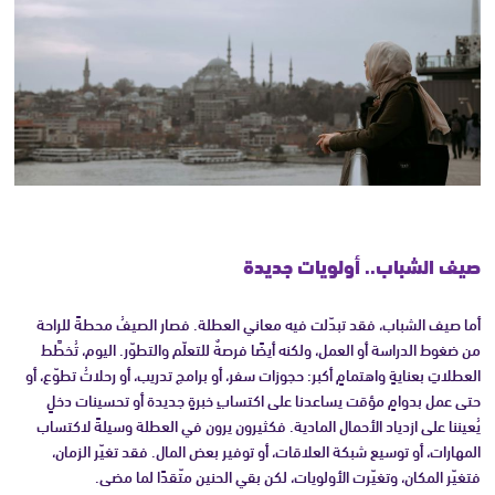
صيف الشباب.. أولويات جديدة
أما صيف الشباب، فقد تبدّلت فيه معاني العطلة. فصار الصيفُ محطةً للراحة
من ضغوط الدراسة أو العمل، ولكنه أيضًا فرصةٌ للتعلّم والتطوّر. اليوم، تُخطَّط
العطلاتِ بعنايةٍ واهتمامٍ أكبر: حجوزات سفر، أو برامج تدريب، أو رحلاتُ تطوّع، أو
حتى عمل بدوامٍ مؤقت يساعدنا على اكتسابِ خبرةٍ جديدة أو تحسينات دخلٍ
يُعيننا على ازدياد الأحمال المادية. فكثيرون يرون في العطلة وسيلةً لاكتساب
المهارات، أو توسيع شبكة العلاقات، أو توفير بعض المال. فقد تغيّر الزمان،
فتغيّر المكان، وتغيّرت الأولويات، لكن بقي الحنين متّقدًا لما مضى.