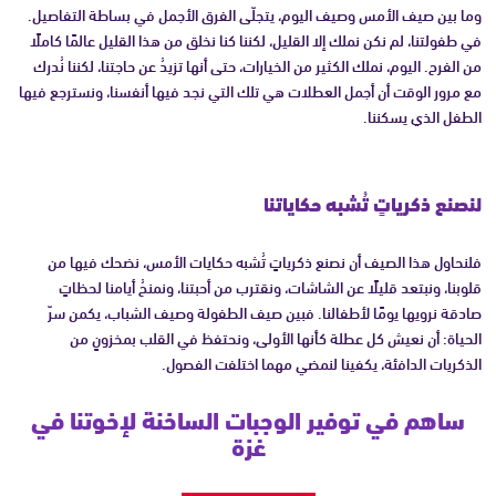
وما بين صيف الأمس وصيف اليوم، يتجلّى الفرق الأجمل في بساطة التفاصيل.
في طفولتنا، لم نكن نملك إلا القليل، لكننا كنا نخلق من هذا القليل عالمًا كاملًا
من الفرح. اليوم، نملك الكثير من الخيارات، حتى أنها تزيدُ عن حاجتنا، لكننا نُدرك
مع مرور الوقت أن أجمل العطلات هي تلك التي نجد فيها أنفسنا، ونسترجع فيها
الطفل الذي يسكننا.
لنصنع ذكرياتٍ تُشبه حكاياتنا
فلنحاول هذا الصيف أن نصنع ذكرياتٍ تُشبه حكايات الأمس، نضحك فيها من
قلوبنا، ونبتعد قليلًا عن الشاشات، ونقترب من أحبتنا، ونمنحُ أيامنا لحظاتٍ
صادقة نرويها يومًا لأطفالنا. فبين صيف الطفولة وصيف الشباب، يكمن سرّ
الحياة: أن نعيش كل عطلة كأنها الأولى، ونحتفظ في القلب بمخزونٍ من
الذكريات الدافئة، يكفينا لنمضي مهما اختلفت الفصول.
ساهم في توفير الوجبات الساخنة لإخوتنا في
غزة