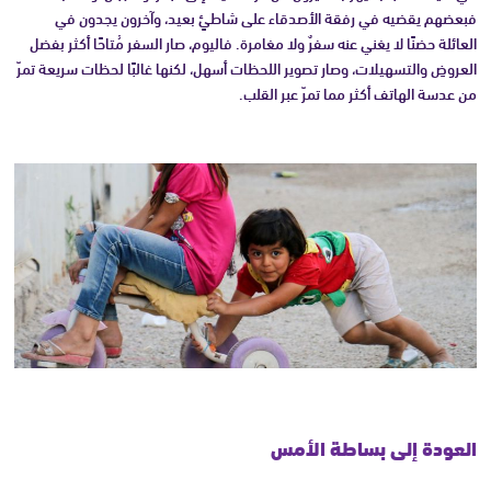
فبعضهم يقضيه في رفقة الأصدقاء على شاطئٍ بعيد، وآخرون يجدون في
العائلة حضنًا لا يغني عنه سفرٌ ولا مغامرة. فاليوم، صار السفر مُتاحًا أكثر بفضل
العروضِ والتسهيلات، وصار تصوير اللحظات أسهل، لكنها غالبًا لحظات سريعة تمرّ
من عدسة الهاتف أكثر مما تمرّ عبر القلب.
العودة إلى بساطة الأمس