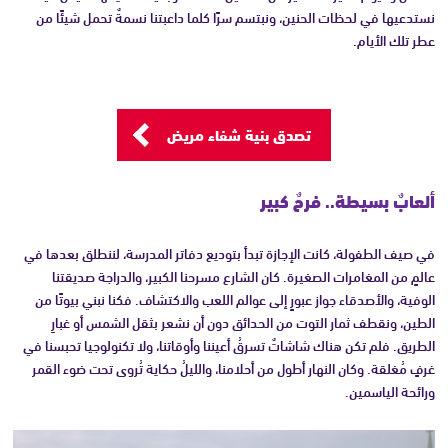
نستدعيها في لحظات الحنين، ونبتسم سرًا كلما داعبتنا نسمةٌ تحمل شيئًا من
عطر تلك الأيام.
تصدق بنية شفاء مريض
ألعابٌ بسيطة.. فرحٌ كبير
في صيف الطفولة، كانت الإجازة تبدأ بتوديع دفاتر المدرسة، لننطلق بعدها في
عالمٍ من المغامرات الصغيرة. كان الشارع مسرحنا الكبير، والدراجة صديقتنا
الوفية، والأصدقاء جواز عبورٍ إلى عوالم اللعب والاكتشاف. فكنا نبني بيوتًا من
الطين، ونقطف ثمار التوت من الحدائق دون أن نشعر بثقل الشمس أو غبارِ
الطريق. فلم تكن هناك شاشاتٌ تسرقُ أعيننا وأوقاتنا، ولا تكنولوجيا تحبسنا في
غرفٍ مُغلقة. وكان النهار أطول من أحلامنا، والليلُ حكاية تُروى تحت ضوء القمر
ورائحة الياسمين.