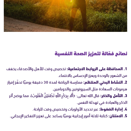
نصائح فعّالة لتعزيز الصحة النفسية
1. المحافظة على الروابط الاجتماعية:
تخصيص وقت للأهل والأصدقاء يخفف
من الشعور بالوحدة ويعزز الإحساس بالانتماء.
2. النشاط البدني المنتظم:
ممارسة الرياضة لمدة 30 دقيقة يوميًا تحفّز إفراز
هرمونات السعادة مثل السيروتونين والدوبامين.
3. التأمل والذكر:
قال الله تعالى: ﴿أَلَا بِذِكْرِ اللَّهِ تَطْمَئِنُّ الْقُلُوبُ)، مما يوضح أثر
الذكر والعبادة في تهدئة النفس.
4. إدارة الضغوط:
عبر تحديد الأولويات وتخصيص وقت للراحة.
5. الامتنان:
كتابة ثلاثة أمور إيجابية يوميًا يساعد على تعزيز التفكير الإيجابي.