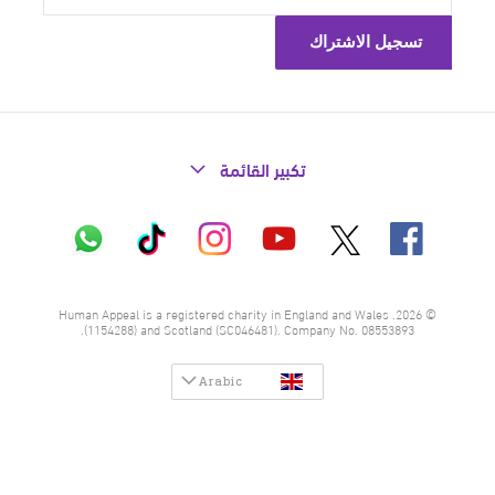
تكبير القائمة
X
فيسبوك
إنستاغرام
تيك
واتساب
يوتيوب
توك
© 2026. Human Appeal is a registered charity in England and Wales
(1154288) and Scotland (SC046481). Company No. 08553893.
Arabic