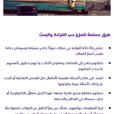
طرق ممتعة لتعزيز حب القراءة والبحث
خصّص ركنًا خاصًا للقراءةِ في منزلك، مزوّدًا بكتبٍ مشوّقة ورسوماتٍ جذابة
تناسب أعمارَ أطفالك.
شاركهم رحلاتٍ إلى المكتبات ومعارض الكتاب؛ ودَعهم يختارون بأنفسهم
ما يجذبُ انتباههم.
اعتمد على نماذج أنشطة تعليمية للأطفال مثل القصص التفاعلية أو البحث
عن إجابات لأسئلة غريبة يطرحونها.
شاركهم مقاطع فيديو علمية ممتعة، فهذا الجيل متعلّقٌ بالتكنولوجيا، أو
تجارب بسيطة في المطبخ والحديقة.
اربط المعلومات بواقعهم: فمثلًا حين يقرأ الطفل عن الكواكب، اصنعوا معًا
نموذجًا بأيديكم للمجموعة الشمسية، باستخدام أدوات بسيطة من