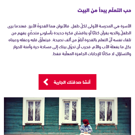
حب التعلّم يبدأ من البيت
الأسرة هي المدرسة الأولى لكلّ طفل. فالأبوان هما القدوةُ الأبرز. فعندما يرى
الطفلُ والديه يقرآن كتابًا أو يناقشان فكرة جديدة بأسلوبٍ متحضّرٍ، يفهم من
تلقاء نفسه أنّ التعلم بالقدوة أبلغُ من ألف نصيحة. فيتعلّقُ قلبه وعقله وعيناه
بكل ما يفعلهُ الأب والأم، فجرب أن تحوّل بيتك إلى مساحة حرة وآمنة للحوار
والتساؤل، لا مكانًا للإجابات الجاهزة المعلّبة فقط.
أنشا صدقتك الجارية