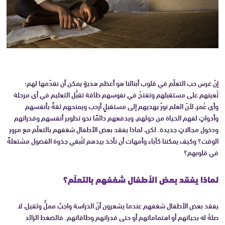
إنّ غرس حب التعلّم في قلوب أبنائنا هو أعظم هديةٍ يمكن أن نقدّمها لهم؛
تُعينهم على مستقبلهم وتفتحُ في نفوسهم طاقة تقبُّل التعليم في أي مرحلة
وأي عُمر، لأنّ العلم نورٌ يهديهم إلى مستقبلٍ أرحب ويمنحهم ثقةً بأنفسهم
وأدواتٍ لفهم الحياة من حولهم، ويدفعهم دائمًا نحو تطوير أنفسهم وقدراتهم
ودخول مجالاتٍ جديدة. لكن، لماذا يفقد بعض الأطفال شغفهم بالتعلّم مع مرور
الوقت؟ وكيف يمكننا كآباء وأمهات أن نأخذ بيدهم لنُبقي جذوة الفضول مشتعلةً
في قلوبهم؟
لماذا يفقد بعض الأطفال شغفهم بالتعلّم؟
يفقد بعض الأطفال شغفهم عندما يشعرون أنّ الدراسة واجبٌ مملٌّ وثقيل، لا
صلةَ له بحياتهم أو اهتماماتهم أو حتى قدراتهم وطاقاتهم. فالضغط الزائد