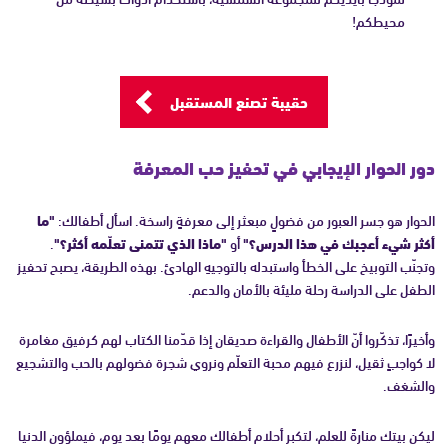
محيطكم!
حقيبة تصنع المستقبل
دور الحوار الإيجابي في تحفيز حب المعرفة
الحوار هو جسر العبور من فضولٍ مبعثر إلى معرفةٍ راسخة. اسأل أطفالك:
"ما
أكثر شيء أعجبك في هذا الدرس؟"
أو
"ماذا الذي تتمنى تعلّمه أكثر؟"
.
وتجنّب التوبيخ على الخطأ واستبدله بالتوجيهِ الهادئ. بهذه الطريقة، يصبح تحفيز
الطفل على الدراسة رحلة مليئة بالأمان والدعم.
وأخيرًا، تذكّروا أنّ الأطفال والقراءة صديقان إذا قدّمنا الكتاب لهم كرفيق مغامرة
لا كواجبٍ ثقيل، لنزرع فيهم محبة التعلّم ونروي شجرة فضولهم بالحب والتشجيع
والشغف.
ليكن بيتك منارةً للعلم، لتكبر أحلام أطفالك معهم يومًا بعد يوم، فيملؤون الدنيا