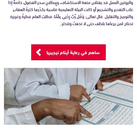
والروتين الممل قد يقتلان متعة الاستكشاف، ويٍبطلانِ سحر الفضول، خاصةً إذا
غاب التقدير والتشجيع أو كانت البيئة التعليمية قاسية يكدّرها كثرةُ العقابِ
والتوبيخ والتقليل. قال تعالى: وَقُل رَّبِّ زِدْنِي عِلْمًا، فطلبُ العلم فطرةٌ وغريزة
تحتاج لمن يرعاها بلطف حتى لا تخفتُ وتندثر.
ساهم في رعاية أيتام نيجيريا