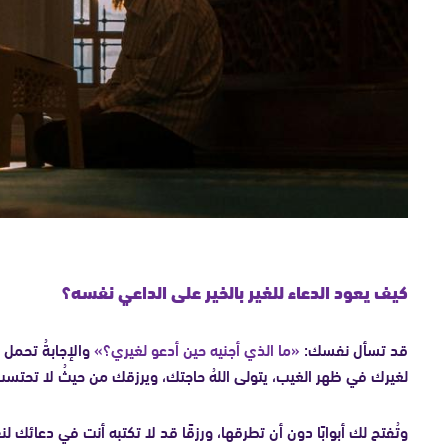
كيف يعود الدعاء للغير بالخير على الداعي نفسه؟
قد تسأل نفسك:
«ما الذي أجنيه حين أدعو لغيري؟»
والإجابةُ تحمل س
لغيرك في ظهر الغيب، يتولى اللهُ حاجتك، ويرزقك من حيثُ لا تحتسب
وتُفتح لك أبوابًا دون أن تطرقها، ورزقًا قد لا تكتبه أنت في دعائك 