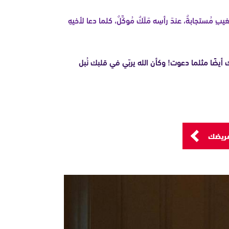
بِ مُستجابةٌ، عندَ رأسِه مَلَكٌ مُوكَّلٌ، كلما دعا لأخيهِ
ضًا مثلما دعوت! وكأن الله يربّي في قلبك نُبل
مريضك