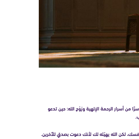
رًا من أسرار الرحمة الإلهية ورَوْح الله: حين تدعو
.
لنفسك، لكن الله يهيّئه لك لأنك دعوت بصدقٍ للآخرين.