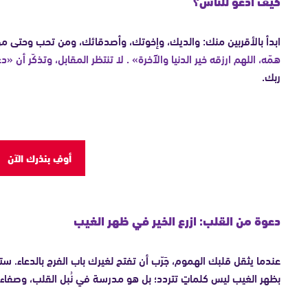
كيف أدعو للناس؟
ابدأ بالأقربين منك: والديك، وإخوتك، وأصدقائك، ومن تحب وحتى
همّه، اللهم ارزقه خير الدنيا والآخرة»
.
لا تنتظر المقابل، وتذكّر أن «
ربك.
أوفِ بنذرك الآن
دعوة من القلب: ازرع الخير في ظهر الغيب
عندما يثقل قلبك الهموم، جَرّب أن تفتح لغيرك باب الفرج بالدعاء. ستغ
بظهر الغيب ليس كلماتٍ تتردد؛ بل هو مدرسة في نُبل القلب، وصفاء ا