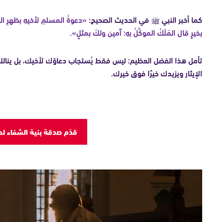
كما أخبر النبي ﷺ في الحديث الصحيح:
«دعوةُ المسلمِ لأخيهِ بظهرِ الغي
بخيرٍ قال المَلَكُ الموكَّلُ بهِ: آمين ولكَ بمثلٍ».
تأمل هذا الفضل العظيم: ليس فقط يُستجاب دعاؤك لأخيك، بل ينالك أي
الإيثار ويزيدك خيرًا فوق خيرك.
قدّم صدقة بنية الشفاء ل