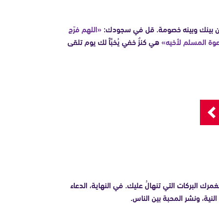
 من بينك وبينه خصومة. قل في سجودك:
«اللهم فرّج
دعوة المسلم لأخيه»
هي كنزٌ خفي يُخبَّأ لك يوم تلقى
مرك البركات التي تنهالُ عليك. في النهاية، الدعاء
لنية، ونشر المحبة بين الناس.