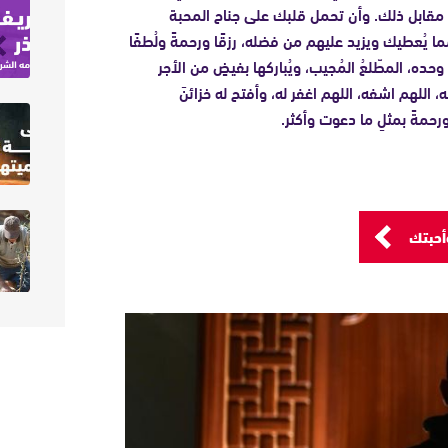
ا مقابل ذلك. وأن تحمل قلبك على جناح المحبة
ا يُعطيك ويزيد عليهم من فضله، رزقًا ورحمةً ولُطفًا
حده، المطّلعُ المُجيب، ويُباركها بفيضٍ من الأجر
، اللهم اشفه، اللهم اغفر له، وأفتح له خزائنَ
رحمةً بمثلِ ما دعوت وأكثر.
أحبتك