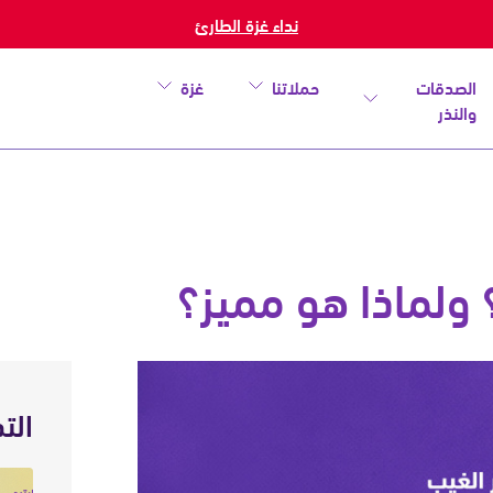
نداء غزة الطارئ
الصدقات
حملاتنا
غزة
والنذر
 ولماذا هو مميز؟
خطأ
الت
أغلق