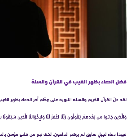
فضل الدعاء بظهر الغيب في القرآن والسنة
لقد دلّ القرآن الكريم والسنة النبوية على عِظَم أجر الدعاء بظهر الغ
وَالَّذِينَ جَاءُوا مِن بَعْدِهِمْ يَقُولُونَ رَبَّنَا اغْفِرْ لَنَا وَلِإِخْوَانِنَا الَّذِينَ سَبَقُونَا بِ
فهذا دعاء لجيلٍ سابق لم يرهم الداعون، لكنه نبع من قلبٍ مؤمن بالم