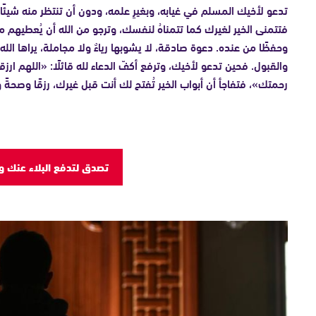
تدعو لأخيك المسلم في غيابه، وبغيرِ علمه، ودون أن تنتظر منه شيئً
فتتمنى الخير لغيرك كما تتمناهُ لنفسك، وترجو من الله أن يُعطيهم مم
وحفظًا من عنده. دعوة صادقة، لا يشوبها رياءٌ ولا مجاملة، يراها الله و
والقبول. فحين تدعو لأخيك، وترفع أكفّ الدعاء لله قائلًا: «اللهم ارزقه
رحمتك»، فتفاجأ أن أبواب الخير تُفتح لك أنت قبل غيرك، رزقًا وصحةً و
تصدق لتدفع البلاء عنك و