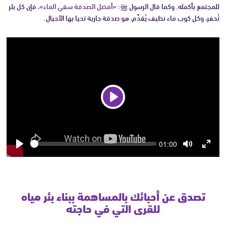
للمجتمع بأكمله. وكما قال الرسول ﷺ:
«أفضل الصدقة سقي الماء»
، فإن كل بئر
تُحفر، وكل كوب ماء نظيف يُقدَّم، هو صدقة جارية تحيا بها الأجيال.
Play
Seek
Current
01:00
time
Play
Toggle
Toggle
Mute
Fullsc
تصدق عن أحبائك بالمساهمة ببناء بئر مياه
للقرى التي في حاجته