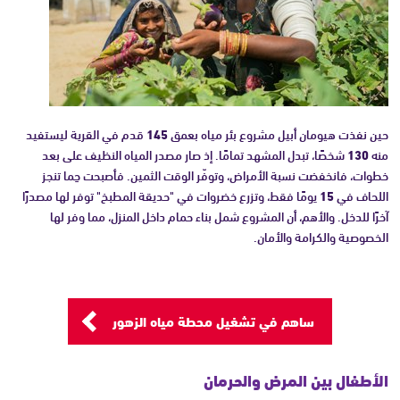
حين نفذت هيومان أبيل مشروع بئر مياه بعمق
145
قدم في القرية ليستفيد
منه
130
شخصًا، تبدل المشهد تمامًا. إذ صار مصدر المياه النظيف على بعد
خطوات، فانخفضت نسبة الأمراض، وتوفّر الوقت الثمين. فأصبحت حِما تنجز
اللحاف في
15
يومًا فقط، وتزرع خضروات في "حديقة المطبخ" توفر لها مصدرًا
آخرًا للدخل. والأهم، أن المشروع شمل بناء حمام داخل المنزل، مما وفر لها
الخصوصية والكرامة والأمان.
ساهم في تشغيل محطة مياه الزهور
الأطفال بين المرض والحرمان