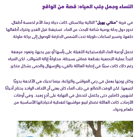
النساء وحِمل جلب المياه: قصة من الواقع
في قرية
"مناني بهيل"
النائية بباكستان، كانت حياة حِما، الأم لخمسة أطفال،
تدور حول رحلة يومية شاقة للبحث عن الماء. تستيقظ قبل الفجر، وتترك أطفالها
خلفها، وتسير لساعات طويلة تحت الشمس الحارقة للوصول إلى بركة ملوثة.
تحمل أوعية الماء البلاستيكية الثقيلة على رأسها أو بين يديها، وتعود مرهقة
لتبدأ عملية التصفية بقطعة قماش بسيطة، محاولةً إزالة الشوائب. لكن المياه
رغم ذلك كانت سببًا في إصابة العائلة بالقيء والإسهال والحمى بشكل متكرر.
وكان زوجها يعمل في رعي المواشي والزراعة، بينما تحيك هي الألحفة يدويًا
لتبيعها. لكن الوقت الضائع في جلب الماء كان يعني أن اللحاف الواحد يحتاج أحيانًا
لشهرين كاملين حتى يكتمل، لتحصل في النهاية على أجرٍ زهيد. وفي أوقات
الأزمات، كانت العائلة تضطر لبيع مواشيها لتغطية احتياجاتها الأساسية من
طعام ودواء.