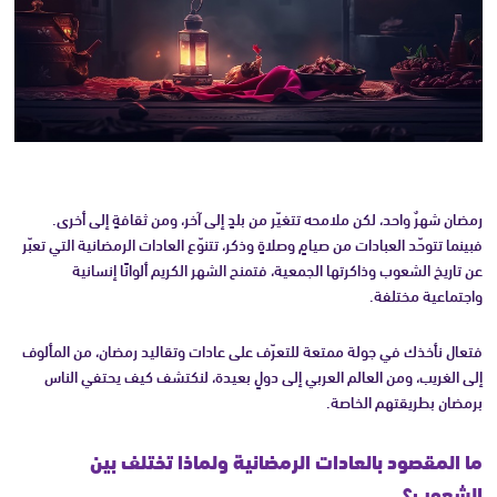
رمضان شهرٌ واحد، لكن ملامحه تتغيّر من بلدٍ إلى آخر، ومن ثقافةٍ إلى أخرى.
فبينما تتوحّد العبادات من صيامٍ وصلاةٍ وذكر، تتنوّع العادات الرمضانية التي تعبّر
عن تاريخ الشعوب وذاكرتها الجمعية، فتمنح الشهر الكريم ألوانًا إنسانية
واجتماعية مختلفة.
فتعال نأخذك في جولة ممتعة للتعرّف على عادات وتقاليد رمضان، من المألوف
إلى الغريب، ومن العالم العربي إلى دولٍ بعيدة، لنكتشف كيف يحتفي الناس
برمضان بطريقتهم الخاصة.
ما المقصود بالعادات الرمضانية ولماذا تختلف بين
الشعوب؟