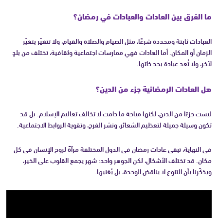
ما الفرق بين العادات والعبادات في رمضان؟
العبادات ثابتة ومحددة شرعًا، مثل الصيام والصلاة والقيام، ولا تتغيّر بتغيّر
الزمان أو المكان. أما العادات فهي ممارسات اجتماعية وثقافية، تختلف من بلدٍ
لآخر، ولا تُعد عبادة بحد ذاتها.
هل العادات الرمضانية جزء من الدين؟
ليست جزءًا من الدين، لكنها مباحة ما دامت لا تخالف تعاليم الإسلام. بل قد
تكون وسيلة جميلة لتعظيم الشعائر، ونشر الفرح، وتقوية الروابط الاجتماعية.
في النهاية، تبقى عادات رمضان في الدول المختلفة مرآةً لروح الإنسان في كل
مكان. قد تختلف الأشكال، لكن الجوهر واحد: شهر يجمع القلوب على الخير،
ويذكّرنا بأن التنوع لا يناقض الوحدة، بل يُغنيها.