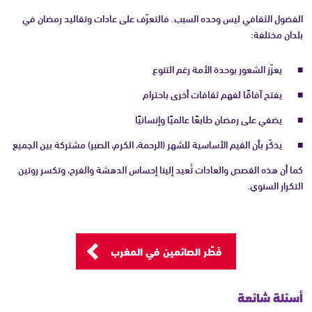
الفضول الثقافي ليس وحده السبب. فالتعرّف على عادات وتقاليد رمضان في
بلدان مختلفة:
يعزّز الشعور بوحدة الأمة رغم التنوع
يفتح آفاقًا لفهم ثقافات أخرى باحترام
يضفي على رمضان طابعًا عالميًا وإنسانيًا
يذكّر بأن القيم الأساسية للشهر (الرحمة، الكرم، الصبر) مشتركة بين الجميع
كما أن هذه القصص والعادات تُعيد إلينا إحساس الدهشة والفرح، وتكسر روتين
التكرار السنوي.
فَطِّر الصائمين في المغرب
أسئلة شائعة