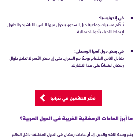
في إندونيسيا:
تُنظَّم مسيرات جماعية قبل السحور، يتجوّل فيها الناس بالأناشيد والطبول،
لإيقاظ الأحياء بأجواء احتفالية.
في بعض دول آسيا الوسطى:
يتبادل الناس الطعام يوميًا مع الجيران، حتى إن بعض الأسر لا تطبخ طوال
رمضان اعتمادًا على هذا التشارك.
فَطِّر الصائمين في تنزانيا
ما أبرز العادات الرمضانية الغريبة في الدول العربية؟
رغم وحدة اللغة والدين، إلا أن عادات رمضان في الدول المختلفة داخل العالم