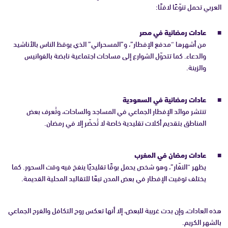
العربي تحمل تنوّعًا لافتًا:
عادات رمضانية في مصر
من أشهرها “مدفع الإفطار”، و”المسحراتي” الذي يوقظ الناس بالأناشيد
والدعاء. كما تتحوّل الشوارع إلى مساحات اجتماعية نابضة بالفوانيس
والزينة.
عادات رمضانية في السعودية
تنتشر موائد الإفطار الجماعي في المساجد والساحات، وتُعرف بعض
المناطق بتقديم أكلات تقليدية خاصة لا تُحضّر إلا في رمضان.
عادات رمضان في المغرب
يظهر “النفّار”، وهو شخص يحمل بوقًا تقليديًا ينفخ فيه وقت السحور. كما
يختلف توقيت الإفطار في بعض المدن تبعًا للتقاليد المحلية القديمة.
هذه العادات، وإن بدت غريبة للبعض، إلا أنها تعكس روح التكافل والفرح الجماعي
بالشهر الكريم.