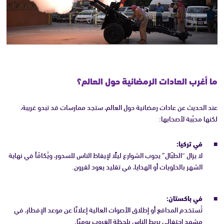
ما أغرب العادات الرمضانية حول العالم؟
عند الحديث عن عادات رمضانية حول العالم، ستجد ممارسات قد تبدو غريبة،
لكنها محبّبة لأصحابها:
في تركيا:
لا يزال “الطبّال” يجوب الشوارع ليلًا لإيقاظ الناس للسحور، ويُكافَأ في نهاية
الشهر بالحلويات أو الهدايا، في تقليد يعود لقرون.
في باكستان:
تُستخدم المدافع أو إطلاق الأصوات العالية إعلانًا عن موعد الإفطار، في
مشهد احتفالي يربط الناس بلحظة الغروب يوميًا.