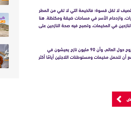
الصيف لا تقل قسوة؛ فالخيمة التي لا تقي من المطر
رات، وازدحام الأسر في مساحات ضيقة ومكتظة. هنا
لنازحين في المخيمات، وتصبح فيه صحة النازحين على
شخص أُجبروا على النزوح حول العالم، وأن 90 مليون نازح يعيشون في
ع أن تتحمل مخيمات ومستوطنات اللاجئين أيامًا أكثر
ض