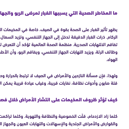
ما المخاطر الصحية التي يسببها الغبار لمرضى الربو والجه
يظهر تأثير الغبار على الصحة بقوة في الصيف، خاصة في المخيمات ال
الركام. ذرات الغبار الدقيقة تدخل إلى الجهاز التنفسي، وتزيد السعا
تفاقم الالتهابات الصدرية. منظمة الصحة العالمية تؤكد أن التعرض
وظائف الرئة، ويزيد التهابات الجهاز التنفسي، ويفاقم الربو، وأن الأط
الهواء.
ولهذا، فإن مسألة النازحين والأمراض في الصيف لا ترتبط بالحرارة وحد
قلة صابون وأدوات نظافة، نفايات قريبة، وغياب عيادة قريبة يمكن ال
كيف تؤثر ظروف المخيمات على انتشار الأمراض خلال فص
كلما زاد الازدحام، قلّت الخصوصية والنظافة والتهوية. وكلما تراكمت
والقوارض والأمراض الجلدية والإسهالات والتهابات العيون والجهاز 