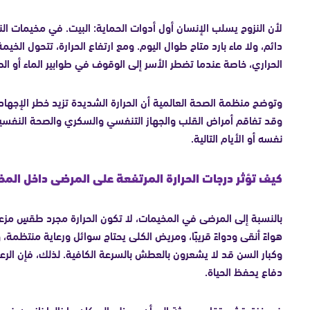
لأن النزوح يسلب الإنسان أول أدوات الحماية: البيت. في مخيمات النز
دائم، ولا ماء بارد متاح طوال اليوم. ومع ارتفاع الحرارة، تتحول الخ
الحراري، خاصة عندما تضطر الأسر إلى الوقوف في طوابير الماء أو 
وتوضح منظمة الصحة العالمية أن الحرارة الشديدة تزيد خطر الإجه
وقد تفاقم أمراض القلب والجهاز التنفسي والسكري والصحة النفسية، 
نفسه أو الأيام التالية.
كيف تؤثر درجات الحرارة المرتفعة على المرضى داخل الم
بالنسبة إلى المرضى في المخيمات، لا تكون الحرارة مجرد طقسٍ مزعج؛ 
هواءً أنقى ودواءً قريبًا، ومريض الكلى يحتاج سوائل ورعاية منتظمة
وكبار السن قد لا يشعرون بالعطش بالسرعة الكافية. لذلك، فإن الرع
دفاع يحفظ الحياة.
في غزة، تشير تقارير حديثة إلى أن معظم السكان ما زالوا نازحين ف