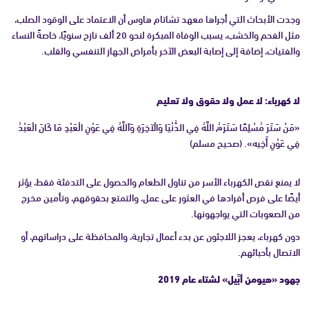
وجدت الأبحاث التي أجراها معهد تشاتام هاوس أن الاعتماد على الوقود الصلب،
مثل الفحم والخشب، يسبب الوفاة المبكرة لنحو 20 ألف نازح سنويًا، خاصةً النساء
والفتيات، إضافة إلى إصابة البعض الآخر بأمراض الجهاز التنفسي والقلب.
لا كهرباء: لا عمل ولا حقوق ولا تعليم
«مَنْ سَتَرَ مُسْلِمًا سَتَرَهُ اللَّهُ فِي الدُّنْيَا وَالْآخِرَةِ وَاَللَّهُ فِي عَوْنِ الْعَبْدِ مَا كَانَ الْعَبْدُ
فِي عَوْنِ أَخِيه». (صحيح مسلم)
لا يمنع نقص الكهرباء الأسر من تناول الطعام والحصول على التدفئة فقط، يؤثر
أيضًا على فرص أفرادها في العثور على عمل، والتمتع بحقوقهم، وتأمين مخرج
من الصعوبات التي يواجهونها.
دون كهرباء، يعجز اللاجئون عن بدء أعمال تجارية، والمحافظة على دراساتهم، أو
الاتصال بأحبائهم.
جهود «هيومن أبِّيل» لشتاء عام 2019