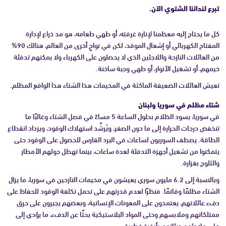
تبرع لندائنا الشتوي الآن.
كل ما يحتاج إليه معظمنا لإنارة غرفته، أو طهي طعامه، هو مد ذراع لإدارة
المفتاح الكهربائي أو إشعال الموقد، لكن في نواحٍ أخرى من العالم، هنالك 90%
من العائلات النازحة واللاجئين الذي لا يحصلون على الكهرباء ولا يمكنهم تدفئة
خيمهم، أو تشغيل الأنوار، أو طهي وجبة ساخنة.
تعيش العائلات الضعيفة الماكثة في المخيمات هذا الشتاء هذا الواقع المظلم.
شتاء مظلم في سوريا ولبنان
في سوريا، يسود الظلام بحلول الساعة 5 مساءً في فصل الشتاء وغالبًا ما
تنخفض درجات الحرارة إلى ما دون الصفر، ويُرشَّد استهلاك الوقود، ويزداد انقطاع
الطاقة. يصطف السوريون لساعات في البرد القارس للحصول على الوقود حتى
يتمكنوا من تشغيل أجهزة التدفئة لعدة ساعات، بينما تهطل حولهم الأمطار
والثلوج بغزارة.
وبالنسبة إلى 6.2 مليون سوري يعيشون في مخيمات النازحين في سوريا، ما يزال
الشتاء مظلمًا وقاتمًا. فنظرًا لعدم قدرتهم على تحمل تكلفة الوقود للحفاظ على
دفء عائلاتهم، يعتمدون على المعونات الإنسانية، وبعضهم يجبرون على حرق
ممتلكاتهم وملابسهم وحتى المواد البلاستيكية بحثًا عن الدفء، ما يؤدي إلى
ملء ملاجئهم ورئاتهم بأبخرة خطيرة.