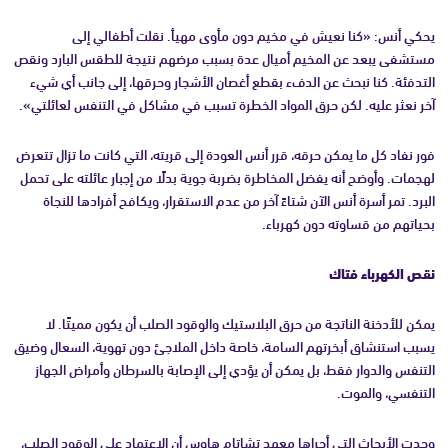
يحكي أنس: «كنا نعيش في مخيم دون مأوى مهيأ. نقلت أطفالي إلى
مستشفى يبعد عن المخيم أميال عدة بسبب مرضهم نتيجة للطقس البارد ونقص
التدفئة. كنا نبحث عن الدفء بقطع أغصان الأشجار وحرقها، إلى جانب أي شيء
آخر نعثر عليه. لكن حرق المواد الخطرة تسبب في مشاكل في التنفس لعائلتي».
فور نفاد كل ما يمكن حرقه، قرر أنس العودة إلى قريته، التي كانت ما تزال تتعرض
لهجمات. وأوضح أنه يفضل المخاطرة بضربة جوية بدلًا من إجبار عائلته على تحمل
البرد. تمر أسرة أنس الآن شتاءً آخر من عدم الاستقرار، ويكافح أفرادها للنجاة
بحياتهم من قساوته دون كهرباء.
نقص الكهرباء فتاك
يمكن للأدخنة الناتجة من حرق البلاستيك والوقود الصلب أن يكون مميتًا. لا
يسبب استنشاق أبخرتهم السامة، خاصة داخل الملاجئ دون تهوية، السعال وضيق
التنفس والدوار فقط، بل يمكن أن يؤدي إلى الإصابة بالسرطان وأمراض الجهاز
التنفسي، والموت.
وجدت الأبحاث التي أجراها معهد تشاتام هاوس أن الاعتماد على الوقود الصلب،