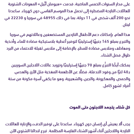
على مدار السنوات الخمس الماضية، قدمت «هيومان أبِّيل» المعونات الشتوية
للعائلات النازحة المضطرة إلى تحمل هذا الموسم القاسي دون كهرباء. ساعدنا
نحو 200 ألف شخص في 11 دولة، بما في ذلك 48955 في سوريا و 22230 في
لبنان.
هذا العام، بإمكانك دعم الأطفال النازحين المستضعفين وعائلاتهم في سوريا
والتبرع بمبلغ 165 جنيهًا إسترلينيًا لتوفير أغطية بلاستيكية مضادة للماء، وأحذية
ومعاطف وملابس مضادة للمطر، بالإضافة إلى ملابس ثقيلة للاحتماء من البرد
طوال فصل الشتاء.
يمكنك أيضًا التبرُّع بمبلغ 70 جنيهًا إسترلينيًا وتزويد عائلات اللاجئين السوريين
بـ40 لترًا من وقود التدفئة، فضلًا عن الأطعمة المغذية مثل الأرز، والعدس،
والحمص، والمعكرونة، والجبن، والشعيرية، وهو ما يكفي أسرة مكونة من ستة
أفراد لشهرٍ كامل.
كل شتاء، يتجمد اللاجئون حتى الموت
يجب ألا يعيش أي إنسان دون كهرباء. ساعدنا على توفير الدفء والإنارة للعائلات
النازحة واللاجئين أثناء أشهر الشتاء القارسة المظلمة. تبرع لندائنا الشتوي الآن.