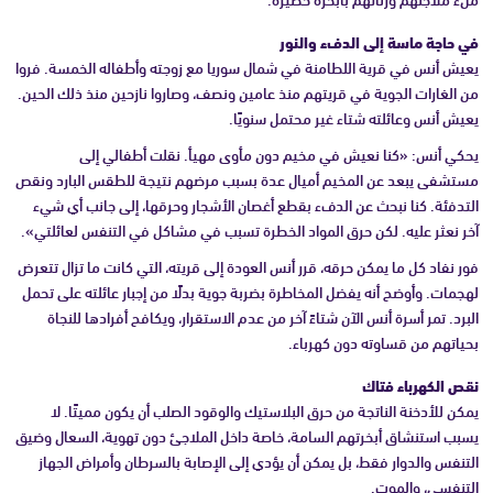
في حاجة ماسة إلى الدفء والنور
يعيش أنس في قرية اللطامنة في شمال سوريا مع زوجته وأطفاله الخمسة. فروا
من الغارات الجوية في قريتهم منذ عامين ونصف، وصاروا نازحين منذ ذلك الحين.
يعيش أنس وعائلته شتاء غير محتمل سنويًا.
يحكي أنس: «كنا نعيش في مخيم دون مأوى مهيأ. نقلت أطفالي إلى
مستشفى يبعد عن المخيم أميال عدة بسبب مرضهم نتيجة للطقس البارد ونقص
التدفئة. كنا نبحث عن الدفء بقطع أغصان الأشجار وحرقها، إلى جانب أي شيء
آخر نعثر عليه. لكن حرق المواد الخطرة تسبب في مشاكل في التنفس لعائلتي».
فور نفاد كل ما يمكن حرقه، قرر أنس العودة إلى قريته، التي كانت ما تزال تتعرض
لهجمات. وأوضح أنه يفضل المخاطرة بضربة جوية بدلًا من إجبار عائلته على تحمل
البرد. تمر أسرة أنس الآن شتاءً آخر من عدم الاستقرار، ويكافح أفرادها للنجاة
بحياتهم من قساوته دون كهرباء.
نقص الكهرباء فتاك
يمكن للأدخنة الناتجة من حرق البلاستيك والوقود الصلب أن يكون مميتًا. لا
يسبب استنشاق أبخرتهم السامة، خاصة داخل الملاجئ دون تهوية، السعال وضيق
التنفس والدوار فقط، بل يمكن أن يؤدي إلى الإصابة بالسرطان وأمراض الجهاز
التنفسي، والموت.