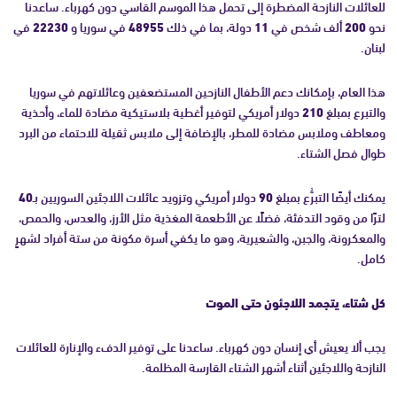
للعائلات النازحة المضطرة إلى تحمل هذا الموسم القاسي دون كهرباء. ساعدنا
نحو
200
ألف شخص في
11
دولة، بما في ذلك
48955
في سوريا و
22230
في
لبنان.
هذا العام، بإمكانك دعم الأطفال النازحين المستضعفين وعائلاتهم في سوريا
والتبرع بمبلغ
210
دولار أمريكي لتوفير أغطية بلاستيكية مضادة للماء، وأحذية
ومعاطف وملابس مضادة للمطر، بالإضافة إلى ملابس ثقيلة للاحتماء من البرد
طوال فصل الشتاء.
يمكنك أيضًا التبرُّع بمبلغ
90
دولار أمريكي وتزويد عائلات اللاجئين السوريين بـ
40
لترًا من وقود التدفئة، فضلًا عن الأطعمة المغذية مثل الأرز، والعدس، والحمص،
والمعكرونة، والجبن، والشعيرية، وهو ما يكفي أسرة مكونة من ستة أفراد لشهرٍ
كامل.
كل شتاء، يتجمد اللاجئون حتى الموت
يجب ألا يعيش أي إنسان دون كهرباء. ساعدنا على توفير الدفء والإنارة للعائلات
النازحة واللاجئين أثناء أشهر الشتاء القارسة المظلمة.