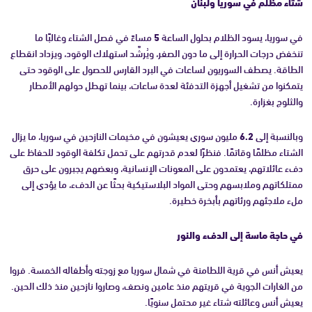
شتاء مظلم في سوريا ولبنان
في سوريا، يسود الظلام بحلول الساعة
5
مساءً في فصل الشتاء وغالبًا ما
تنخفض درجات الحرارة إلى ما دون الصفر، ويُرشَّد استهلاك الوقود، ويزداد انقطاع
الطاقة. يصطف السوريون لساعات في البرد القارس للحصول على الوقود حتى
يتمكنوا من تشغيل أجهزة التدفئة لعدة ساعات، بينما تهطل حولهم الأمطار
والثلوج بغزارة.
وبالنسبة إلى
6.2
مليون سوري يعيشون في مخيمات النازحين في سوريا، ما يزال
الشتاء مظلمًا وقاتمًا. فنظرًا لعدم قدرتهم على تحمل تكلفة الوقود للحفاظ على
دفء عائلاتهم، يعتمدون على المعونات الإنسانية، وبعضهم يجبرون على حرق
ممتلكاتهم وملابسهم وحتى المواد البلاستيكية بحثًا عن الدفء، ما يؤدي إلى
ملء ملاجئهم ورئاتهم بأبخرة خطيرة.
في حاجة ماسة إلى الدفء والنور
يعيش أنس في قرية اللطامنة في شمال سوريا مع زوجته وأطفاله الخمسة. فروا
من الغارات الجوية في قريتهم منذ عامين ونصف، وصاروا نازحين منذ ذلك الحين.
يعيش أنس وعائلته شتاء غير محتمل سنويًا.