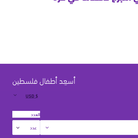
أسعِد أطفال فلسطين
العدد