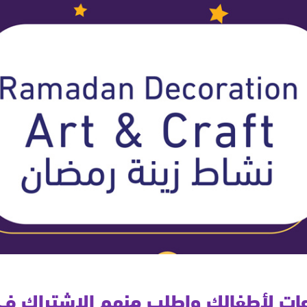
ت لأطفالك واطلب منهم الاشتراك في ا