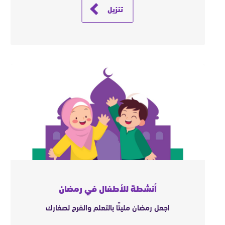
تنزيل
أنشطة للأطفال في رمضان
اﺟﻌﻞ رﻣﻀﺎن ﻣﻠﻴﺌًﺎ ﺑﺎﻟﺘﻌﻠﻢ واﻟﻔﺮح ﻟﺼﻐﺎرك