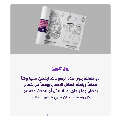
رول تلوين
دع طفلك يلوّن هذه الرسومات، ليقضيَ معها وقتاً
ممتعاً ويتعلّم فضائل الأعمال وبعضاً من شعائر
رمضان وما يتعلق به. لا تنسَ أن تتحدث معه عن
كل رسمةٍ بعد أن ينهي تلوينها كذلك.