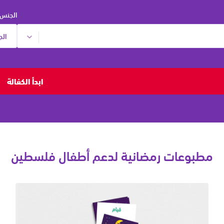
الجنس:
ابدأ الكفالة
51, يتيم عالميا، و32,843 يتيم
مطبوعات رمضانية لدعم أطفال فلسطين