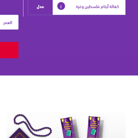
مزيد
i
العمر:
من
المعلومات
50 دولاراً شهريًا، أو 600 دولار لسنة كاملة -
قرّب مقعدك في الجنة جوار رسول الله ﷺ بكفالتك لأكثر
من يتيم الآن واختيار العدد من القائمة.
تكفل هيومان أبيل الآن 632
من فلسطين، 28,281 منهم من غزة، و4,562 منهم من
الضفة في كفالتنا بفضل تبرعاتكم .
اختر البلد: فلسطين من القائمة المنسدلة لتوجيه كفالتك
ليتيم في فلسطين.
47,000 يتيم