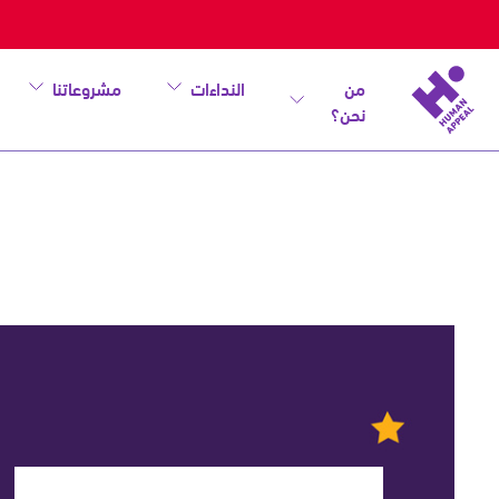
من
النداءات
مشروعاتنا
نحن؟
أهلًا
رمضان
-
مطبوعات
مجانية
لرمضان