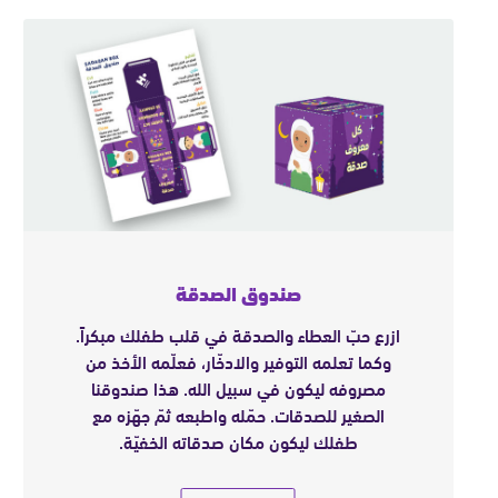
حماية الأطفال الصارمة هم وأوصيائهم، فلا يمكن التواصل
المباشر معهم، وفي التقرير السنوي يرسل لك الطفل رسالة 
رغب في ذلك.
orphan.sponsorship@humanappeal.me
أما إذا أردت إلغاء الكفالة الشهرية يرجى مراسلتنا عبر هذا
البريد الإلكتروني
Cancellation@humanappeal.me
.
صندوق الصدقة
لصالح صندوق رعاية
ازرع حبّ العطاء والصدقة في قلب طفلك مبكراً.
الأطفال وكفالة الأيتام.
وكما تعلمه التوفير والادخّار، فعلّمه الأخذ من
مصروفه ليكون في سبيل الله. هذا صندوقنا
الصغير للصدقات. حمّله واطبعه ثمّ جهّزه مع
طفلك ليكون مكان صدقاته الخفيّة.