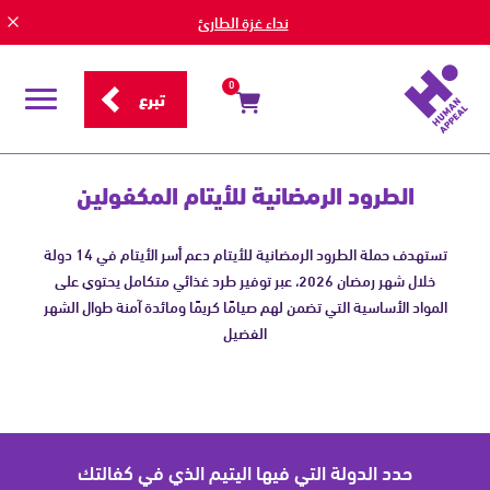
نداء غزة الطارئ
0
تبرع
قائمة
التصفح
الطرود
الرمضانية
الطرود الرمضانية للأيتام المكفولين
للأيتام
المكفولين
تستهدف حملة الطرود الرمضانية للأيتام دعم أسر الأيتام في 14 دولة
خلال شهر رمضان 2026، عبر توفير طرد غذائي متكامل يحتوي على
المواد الأساسية التي تضمن لهم صيامًا كريمًا ومائدة آمنة طوال الشهر
الفضيل
حدد الدولة التي فيها اليتيم الذي في كفالتك