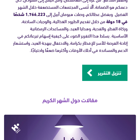
دعمكم هو الضمانة، ألّا تُنسى المجتمعات المستضعفة خلال الشهر
الفضيل. وبفضل عطائكم، وصلت هيومان أبيل إلى
1,766,223 شخصًا
في 18 دولة
من خلال تقديم الطرود الغذائية، والوجبات الساخنة،
وزكاة الفطر، والفدية، وهدايا العيد، والمساعدات الرمضانية
الأساسية. يسلط هذا التقرير الضوء على كيفية إسهام تبرعاتكم في
إتاحة الفرصة للأسر للإفطار بكرامة، والاحتفال ببهجة العيد، واستشعار
الدعم والمساندة في أحلك الأوقات وأكثرها ضعفًا واحتياجًا.
تنزيل التقرير
مقالات حول الشهر الكريم