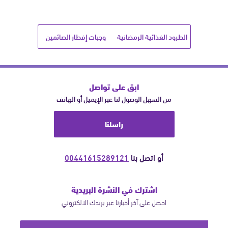
الطرود الغذائية الرمضانية
وجبات إفطار الصائمين
ابق على تواصل
من السهل الوصول لنا عبر الإيميل أو الهاتف
راسلنا
أو اتصل بنا
00441615289121
اشترك في النشرة البريدية
احصل على آخر أخبارنا عبر بريدك الالكتروني