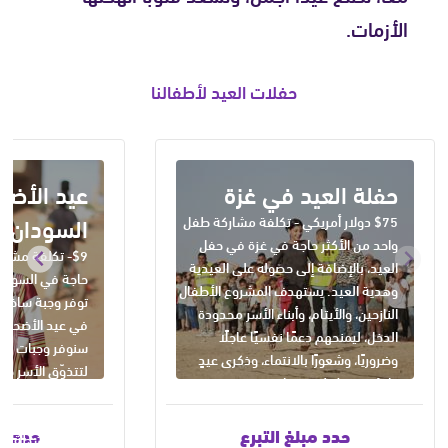
الأزمات.
حفلات العيد لأطفالنا
حفلة العيد في غزة
عيد الأض
السودان
$75 دولار أمريكي - تكلفة مشاركة طفل
واحد من الأكثر حاجة في غزة في حفل
$9- تكلفة مشا
العيد، بالإضافة إلى حصوله على العيدية
وهدية العيد. يستهدف المشروع الأطفال
توفر وجبة ساخنة
النازحين، والأيتام، وأبناء الأسر محدودة
في عيد الأضحى. 
الدخل، ليمنحهم دعمًا نفسيًا عاجلًا
سنوفر وجبات ساخ
وضروريًا، وشعورًا بالانتماء، وذكرى عيدٍ
لتتذوّق الأسر طع
دافئة وسط ظروفٍ قاسية.
وفي الوقت نفسه،
آمنة ومبهجة في
حدد مبلغ التبرع
حدد مب
تشمل أنشطة ترف