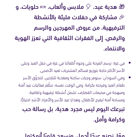
🎁 هدية عيد، 🎈 ملابس وألعاب، 🍬 حلويات، و
🎉 مشاركة في حفلات مليئة بالأنشطة
الترفيهية، من عروض المهرجين والرسم
والرقص، إلى الفقرات الثقافية التي تعزز الهوية
والانتماء.
في غزة: نرسم الفرحة على وجوه أطفالنا في غزة في حفل العيد وعلى
الأسر الأكثر حاجة بتوزيع قسائم المشتريات لعيد الأضحى.
وفي السودان: سنوفر وجبات ساخنة ومغذية للنازحين، لتتذوّق الأسر
طعام العيد وفرحته بكرامة. وفي الوقت نفسه، ننظّم فعاليات عيد آمنة
ومبهجة في مخيمات القضارف، تشمل أنشطة ترفيهية وثقافية،
ومساحة آمنة ليفرح للأطفال، وهدايا عيد للأسر والأفراد الأشد احتياجًا.
تبرعك اليوم ليس مجرد هدية، بل رسالة حب
وكرامة وأمل.
معًا، نصنع عيدًا أجمل، ونسعد قلوبًا أنهكتها