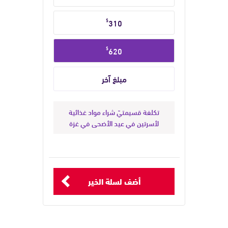
ثابت يعينهم على مواجهة الحياة
التبرع
والظروف.
$
310
$
620
تكلفة قسيمتيّ شراء مواد غذائية
لأسرتين في عيد الأضحى في غزة
أضف لسلة الخير