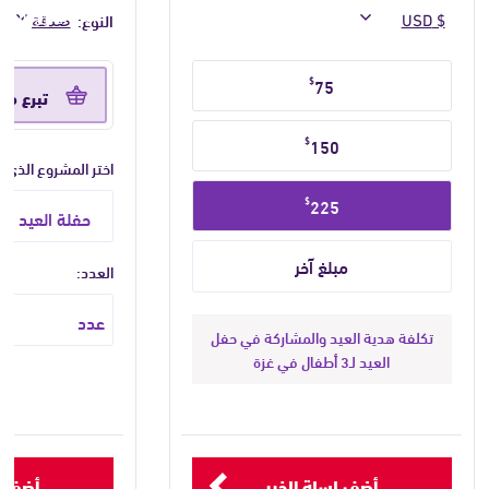
آمنة ليفرح للأطف
النوع:
والأفراد الأشد احت
حدد
حدد
$
75
مبلغ
تكرار
تبرع مر
التبرع
التبرع
$
150
اختر المشروع الذي تو
$
225
العدد:
تكلفة هدية العيد والمشاركة في حفل
العيد لـ3 أطفال في غزة
أضف لسلة الخير
أضف ل