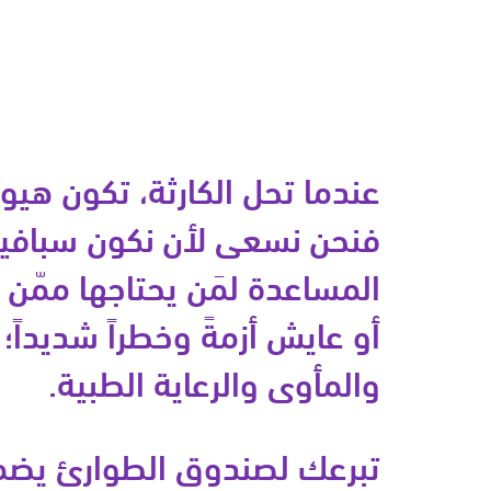
عندما تحل الكارثة، تكون هيو
فنحن نسعى لأن نكون سبافي
المساعدة لمَن يحتاجها ممّن ت
أو عايش أزمةً وخطراً شديداً؛ 
والمأوى والرعاية الطبية.
تبرعك لصندوق الطوارئ يضمن 