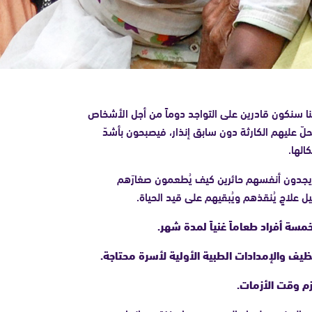
ا سنكون قادرين على التواجد دوماً من أجل الأشخاص
تحلّ عليهم الكارثة دون سابق إنذار، فيصبحون بأشدّ
الها.
و يجدون أنفسهم حائرين كيف يُطعمون صغارَهم
 علاجٍ يُنقذهم ويُبقيهم على قيد الحياة.