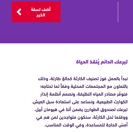
أضف لسلة
الخير
تبرعك الدائم يُنقذ الحياة
نبدأ بالعمل فورَ تصنيف الكارثة كحالةٍ طارئة، وذلك
بالتعاون مع المجتمعات المحلية وفقاً لما تحتاجه؛
فنوفّر مصادر المياه النظيفة، ونصمم أنظمة إنذار
الكوارث الطبيعية، ونساعد على استعادة سبل العيش.
تبرعك لصندوق الطوارئ يضمن أننا في هيومان أبيل،
ووقتما تحل الكارثة، سنكون متواجدين لمن هم في
أمسّ الحاجة للمساعدة، وفي الوقت المناسب.