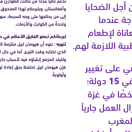
ندعم حالياً عدداً من حالات الطوارئ ف
أجل الضحايا
وأفغانستان، وبتبرعكم لهذا الصندوق 
اجة عندما
إلى من يحتاجها على وجه السرعة، سو
واحدةً من الكوارث والأزمات.
ناة لإطعام
تبرعاتكم تصنع الفارق الأعظم في 
بية اللازمة لهم.
تنويه :
ننوه أن هيومان ابيل ملتزمة الت
الذي تختاره وقت التبرع. أما في حال ان
وللبلد المزمع إنشاؤه فيه لأسباب خارجة 
ضي على تغيير
فإن هيومان ابيل تحتفظ بحق إعادة توج
وأولويةً.
في
15
دولة؛
ُا في غزة
ل العمل جارياً
المغرب