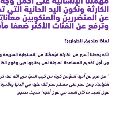
الكارثة ونكون اليد الحانية التي 
عن المتضررين والمنكوبين معانات
وترفع عن الفئات الأكثر ضعفا مأ
لماذا صندوق الطوارئ؟
لأنه يجعلنا أسرع من الكارثة فيُمكّننا من الاستجابة السريعة و
مِن أجل تقديم المساعدة العاجلة لمَن يحتاجها حين وقوع الكارث
" من فرج عن أخيه المؤمن كربة من كرب الدنيا فرج الله عنه ك
القيامة، ومن ستر على مسلم ستر الله عليه في الدنيا والآخرة،
عون العبد ما كان العبد في عون أخيه" حديث صحيح