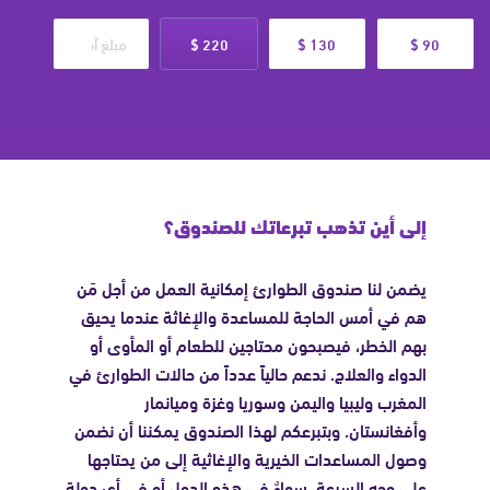
220 $
130 $
90 $
َتْ
إلى أين تذهب تبرعاتك للصندوق؟
يضمن لنا صندوق الطوارئ إمكانية العمل من أجل مَن
هم في أمس الحاجة للمساعدة والإغاثة عندما يحيق
بهم الخطر، فيصبحون محتاجين للطعام أو المأوى أو
الدواء والعلاج. ندعم حالياً عدداً من حالات الطوارئ في
المغرب وليبيا واليمن وسوريا وغزة وميانمار
وأفغانستان. وبتبرعكم لهذا الصندوق يمكننا أن نضمن
وصول المساعدات الخيرية والإغاثية إلى من يحتاجها
على وجه السرعة، سواءٌ في هذه الدول أو في أي دولة