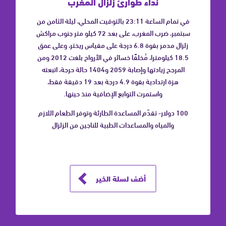
نداء طوارئ زلزال المغرب
في تمام الساعة 23:11 بالتوقيت المحلي، ليلة الثامن من
سبتمبر، ضرب المغرب، على بعد 72 كيلو متر جنوب مراكش
زلزال مدمر بقوة 6.8 درجة على مقياس ريختر، وعلى عمق
18.5 كيلومترا، مُخلفًا خسائر في الأرواح بلغت 2012 ومن
المرجح زيادتها وإصابة 2059 و1404 حالة حرجة، اتبعته
هزة ارتدادية بقوة 4.9 درجة بعد 19 دقيقة فقط،
واستمرت التوابع الإضافية منذ حينها.
100 دولار- تقدّم المساعدة الطارئة وتوفر الطعام اللازم
والمياه والمساعدات الطبية للناجين من الزلزال
أضف لسلة الخير