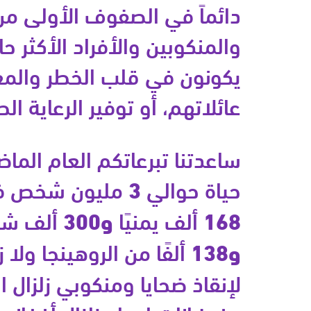
دائماً في الصفوف الأولى من 
والمنكوبين والأفراد الأكثر ح
يكونون في قلب الخطر والمعا
عائلاتهم، أو توفير الرعاية الط
ساعدتنا تبرعاتكم العام الما
حياة حوالي
3
مليون شخص 
168
ألف يمنيًا
و300
ألف شخص
و138
ألفًا من الروهينجا ولا زا
لإنقاذ ضحايا ومنكوبي زلزال 