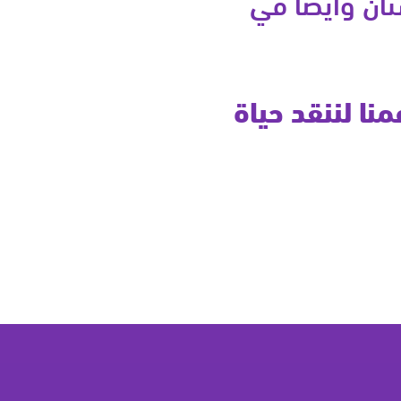
ستان وأيضا في
نا لننقد حياة