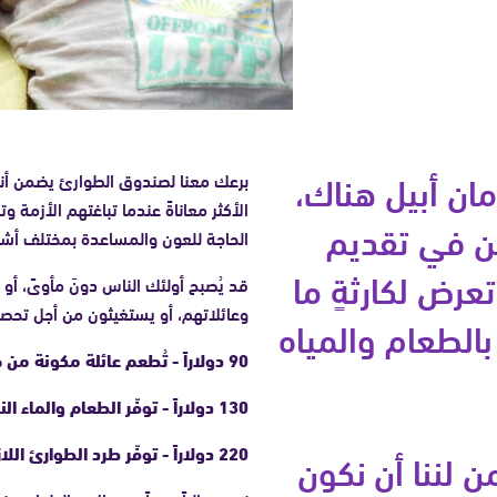
مان أبيل هناك،
برعك معنا لصندوق الطوارئ يضمن أنن
الأكثر معاناةً عندما تباغتهم الأزمة و
ن في تقديم
الحاجة للعون والمساعدة بمختلف أشك
عرض لكارثةٍ ما
قد يُصبح أولئك الناس دونَ مأوىً، أ
وعائلاتهم، أو يستغيثون من أجل تحصيل
بالطعام والمياه
90 دولاراً - تُطعم عائلة مكونة من خمسة أفراد طعاماً غنياً لمدة شهر.
130 دولاراً - توفّر الطعام والماء النظيف والإمدادات الطبية الأولية لأسرة محتاجة.
220 دولاراً - توفّر طرد الطوارئ اللازم وقت الأزمات.
لننا أن نكون