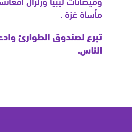
وفيضانات ليبيا وزلزال أفغان
مأساة غزة .
تبرع لصندوق الطوارئ وادعم
الناس.