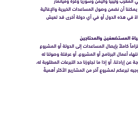
ي المغرب وليبيا واليمن وسوريا وغزة وميانمار
يمكننا أن نضمن وصول المساعدات الخيرية والإغاثية
اءً في هذه الدول أو في أي دولة أخرى قد تعيش
حياة المستضعفين والمحتاجين
زاماً كاملاً بإيصال المساعدات إلى الدولة أو المشروع
تهاء أعمال البرنامج أو المشروع، أو عرقلة وصولنا له
عن إرادتنا، أو إذا ما تجاوزنا حد التبرعات المطلوبة له،
يه تبرعكم لمشروعٍ آخر من المشاريع الأكثر أهميةً