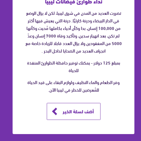
نداء طوارئ فيضانات ليبيا
تضررت العديد من المدن في شرق ليبيا، لكن لا يزال الوضع
في الدار البيضاء ودرنة كارثيًا. درنة التي يعيش فيها أكثر
من 100,000 إنسان، بدا وكأن أحياء بكاملها مُحيت وكأنها
لم تكن، بعد انهيار سدين، وتأكيد وفاة 7000 إنسان وعدّ
5000 من المفقودين ولا يزال العدد قابلا للزيادة خاصة مع
انجراف العديد من الضحايا لداخل البحر .
بمبلغ 125 دولار - يمكنك توفير حافظة الطوارئ المنقذة
للحياة
وفر الطعام والماء النظيف ولوازم البقاء على قيد الحياة
للمُعرضين للخطر في ليبيا الآن.
أضف لسلة الخير