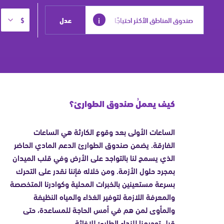
غير
اختر
مزيد
i
العملة
العملة
من
ومبلغ
المعلومات
التبرع
مَّثَلُ الَّذِينَ يُنفِقُونَ أَمْوَالَهُمْ فِي سَبِيلِ اللَّهِ كَمَثَلِ حَبَّةٍ أَنبَت
سَبْعَ سَنَابِلَ فِي كُلِّ سُنبُلَةٍ مِّائَةُ حَبَّةٍ ۗ وَاللَّهُ يُضَاعِفُ لِمَن
يَشَاءُ ۗ وَاللَّهُ وَاسِعٌ عَلِيمٌ (البقرة:261)
كيف يعملُ صندوق الطوارئ؟
الساعات الأولى بعد وقوع الكارثة هي الساعات
الفارقة. يضمن صندوق الطوارئ الدعم المادي الحاضر
الذي يسمح لنا بالتواجد على الأرض وفي قلب الميدان
بمجرد حلول الأزمة. ومن خلاله فإننا نقدر على التحرك
بسرعة مستعينين بالخبرات المحلية وكوادرنا المتخصصة
والمعرفة اللازمة لتوفير الغذاء والمياه النظيفة
والمأوى لمن هم في أمس الحاجة للمساعدة، حتى
قبل توجيهنا للنداء الطارئ للإغاثة.