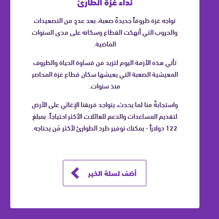
نداء غزة الطارئ
تواجه غزة ظروفاً جديدةً صعبة، بعد عددٍ من التصعيدات
والحروب التي أنهكت القطاع وسكانه على مدى السنوات
الماضية.
تأتي هذه الأزمة اليوم لتزيد من قساوة الحياة والظروف
المعيشية الصعبة التي يعيشها سكان قطاع غزة المحاصر
منذ سنوات.
واستجابةً منا لما يحدث، يتواجد فريقنا الإغاثي على الأرض
لتقديم المساعدات والدعم للعائلات الأكثر احتياجاً. بمبلغ
122 دولاراً - يمكنك توفير طرد الطوارئ لأكثر مَن يحتاجه.
أضف لسلة الخير