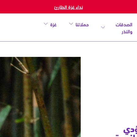
نداء غزة الطارئ
الصدقات
حملاتنا
غزة
والنذر
خطأ
ؤدي
 لنسبق
أغلق