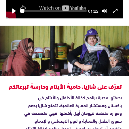
Seek
Current
01:22
time
Play
Toggle
Toggle
Mute
Fullscre
"إِنَّمَا ٱلصَّدَقَٰتُ لِلْفُقَرَآءِ وَٱلْمَسَٰكِينِ
وَٱلْعَٰمِلِينَ عَلَيْهَا" سورة التوبة - 60
تعرّف على شازيا، حاميةُ الأيتام وحارسةُ تبرعاتكم
بصفتها مديرة برنامج كفالة الأطفال والأيتام في
باكستان ومستشار الحماية العالمية، تتمتع شازيا بدعم
وموارد منظمة هيومان أبيل بأكملها. فهي متخصصة في
حقوق الطفل والحماية والنوع الاجتماعي والإدماج،
وتضمن أن تبرعك يساعد في تمويل برنامج كفالة الأيتام