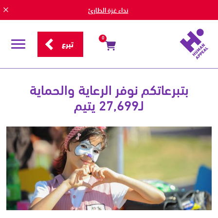
نداء غزة الطارئ
0
تبرع
قائمة
التصفح
قوة
مصاريفنا
بتبرعاتكم نوفر الرعاية والحماية
الإدارية
لـ27,699 يتيم
لرعاية
الأيتام