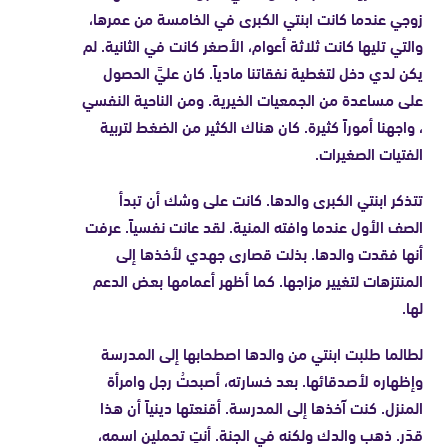
زوجي عندما كانت ابنتي الكبرى في الخامسة من عمرها،
والتي تليها كانت ثلاثة أعوام، الأصغر كانت في الثانية. لم
يكن لدي دخل لتغطية نفقاتنا مادياً. كان عليَّ الحصول
على مساعدة من الجمعيات الخيرية. ومن الناحية النفسي
، واجهنا أموراً كثيرة. كان هناك الكثير من الضغط لتربية
الفتيات الصغيرات.
تتذكر ابنتي الكبرى والدها. كانت على وشك أن تبدأ
الصف الأول عندما وافته المنية. لقد عانت نفسياً. عرفت
أنها فقدت والدها. بذلت قصارى جهدي لأخذها إلى
المنتزهات لتغيير مزاجها. كما أظهر أعمامها بعض الدعم
لها.
لطالما طلبت ابنتي من والدها اصطحابها إلى المدرسة
وإظهاره لأصدقائها. بعد خسارته، أصبحتُ رجل وامرأة
المنزل. كنت آخذها إلى المدرسة. أقنعتها دينياً أن هذا
قدَر. ذهب والدك ولكنه في الجنة. أنتِ تحملين اسمه،