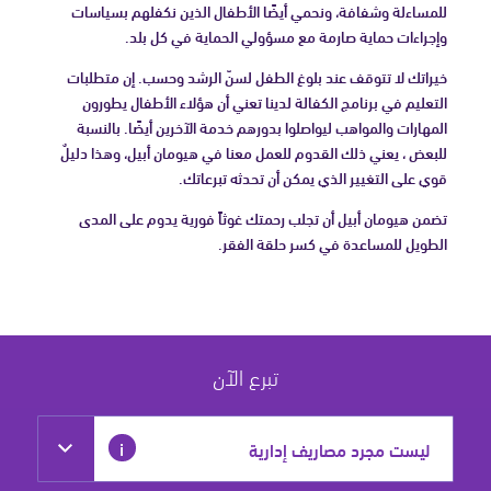
للمساءلة وشفافة، ونحمي أيضًا الأطفال الذين نكفلهم بسياسات
وإجراءات حماية صارمة مع مسؤولي الحماية في كل بلد.
خيراتك لا تتوقف عند بلوغ الطفل لسنّ الرشد وحسب. إن متطلبات
التعليم في برنامج الكفالة لدينا تعني أن هؤلاء الأطفال يطورون
المهارات والمواهب ليواصلوا بدورهم خدمة الآخرين أيضًا. بالنسبة
للبعض ، يعني ذلك القدوم للعمل معنا في هيومان أبيل، وهذا دليلٌ
قوي على التغيير الذي يمكن أن تحدثه تبرعاتك.
تضمن هيومان أبيل أن تجلب رحمتك غوثاً فورية يدوم على المدى
الطويل للمساعدة في كسر حلقة الفقر.
تبرع الآن
مزيد
i
من