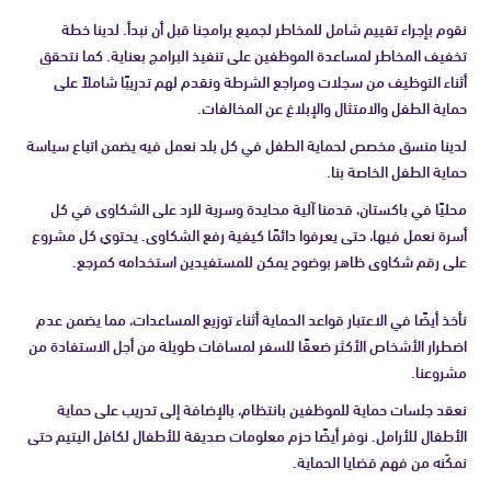
نقوم بإجراء تقييم شامل للمخاطر لجميع برامجنا قبل أن نبدأ. لدينا خطة
تخفيف المخاطر لمساعدة الموظفين على تنفيذ البرامج بعناية. كما نتحقق
أثناء التوظيف من سجلات ومراجع الشرطة ونقدم لهم تدريبًا شاملاً على
حماية الطفل والامتثال والإبلاغ عن المخالفات.
لدينا منسق مخصص لحماية الطفل في كل بلد نعمل فيه يضمن اتباع سياسة
حماية الطفل الخاصة بنا.
محليًا في باكستان، قدمنا آلية محايدة وسرية للرد على الشكاوى في كل
أسرة نعمل فيها، حتى يعرفوا دائمًا كيفية رفع الشكاوى. يحتوي كل مشروع
على رقم شكاوى ظاهر بوضوح يمكن للمستفيدين استخدامه كمرجع.
نأخذ أيضًا في الاعتبار قواعد الحماية أثناء توزيع المساعدات، مما يضمن عدم
اضطرار الأشخاص الأكثر ضعفًا للسفر لمسافات طويلة من أجل الاستفادة من
مشروعنا.
نعقد جلسات حماية للموظفين بانتظام، بالإضافة إلى تدريب على حماية
الأطفال للأرامل. نوفر أيضًا حزم معلومات صديقة للأطفال لكافل اليتيم حتى
نمكّنه من فهم قضايا الحماية.