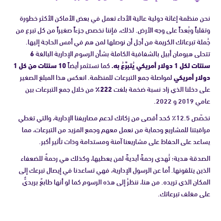
نحن منظمة إغاثة دولية عالية الأداء تعمل في بعض الأماكن الأكثر خطورة
وتقلباً وبُعداً على وجه الأرض. لذلك، فإننا نخصص جزءاً صغيراً من كل تبرع من
جُملة تبرعاتك الكريمة من أجل أن نوصلها لمن هم في أمس الحاجة إليها.
تتحلى هيومان أبيل بالشفافية الكاملة بشأن الرسوم الإدارية البالغة
6
سنتات لكل 1 دولار أمريكي يُتبرَّعُ به.
كما نستثمر أيضاً
10 سنتات من كل 1
دولار أمريكي
لمواصلة جمع التبرعات للمنظمة. انعكس هذا المبلغ الصغير
على دخلنا الذي زاد نسبة ضخمة بلغت
222٪
من خلال جمع التبرعات بين
عامي 2019 و 2022.
نخصّص 12.5٪ كحد أقصى من زكاتك لدعم مصاريفنا الإدارية، والتي تغطي
مراقبتنا للمشاريع وحماية من نعمل معهم وجمع المزيد من التبرعات، مما
يساعد على الحفاظ على مشاريعنا آمنة ومستدامة وذات تأثير أكبر.
الصدقة هدية؛ تُهدي رحمةً أبديةً لمن يعطيها، وكذلك هي رحمةٌ للضعفاء
الذين يتلقونها. أما عن الرسول الإدارية، فهي تساعدنا في إيصال تبرعك إلى
المكان الذي تريده. من هنا، ننظرُ إلى هذه الرسوم كما لو أنها طابعٌ بريديٌّ
على مغلف تبرعاتك.