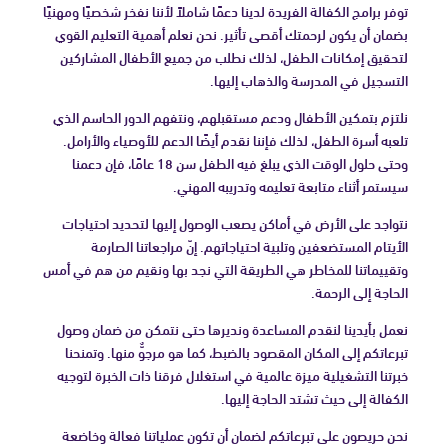
توفر برامج الكفالة الفريدة لدينا دعمًا شاملاً لأننا نفخر شخصيًا ومهنيًا
بضمان أن يكون لرحمتك أقصى تأثير. نحن نعلم أهمية التعليم القوي
لتحقيق إمكانات الطفل، لذلك نطلب من جميع الأطفال المشاركين
التسجيل في المدرسة والذهاب إليها.
نلتزم بتمكين الأطفال ودعم مستقبلهم، ونتفهم الدور الحاسم الذي
تلعبه أسرة الطفل، لذلك فإننا نقدم أيضًا الدعم للأوصياء والأرامل.
وحتى حلول الوقت الذي يبلغ فيه الطفل سن 18 عامًا، فإن دعمنا
سيستمر أثناء متابعة تعليمه وتدريبه المهني.
نتواجد على الأرض في أماكن يصعب الوصول إليها لتحديد احتياجات
الأيتام المستضعفين وتلبية احتياجاتهم. إنّ مراجعاتنا الصارمة
وتقييماتنا للمخاطر هي الطريقة التي نجد بها ونقيم من هم في أمس
الحاجة إلى الرحمة.
نعمل بأيدينا لنقدم المساعدة ونديرها حتى نتمكن من ضمان وصول
تبرعاتكم إلى المكان المقصود بالضبط، كما هو مرجوٌّ منها. وتمنحنا
خبرتنا التشغيلية ميزة عالمية في استغلال فرقنا ذات الخبرة لتوجيه
الكفالة إلى حيث تشتد الحاجة إليها.
نحن حريصون على تبرعاتكم لضمان أن تكون عملياتنا فعالة وخاضعة