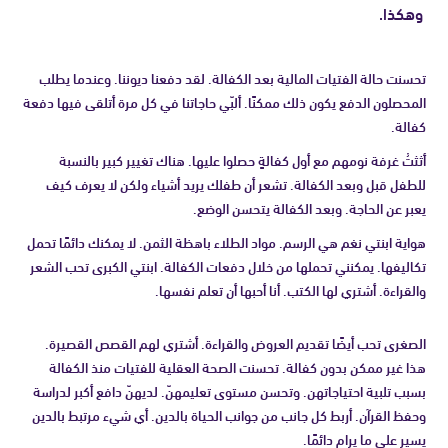
وهكذا.
تحسنت حالة الفتيات المالية بعد الكفالة. لقد دفعنا ديوننا. وعندما يطلب
المحصلون الدفع يكون ذلك ممكنًا. ألبّي حاجاتنا في كل مرة أتلقى فيها دفعة
كفالة.
أثثتُ غرفة نومهم مع أول كفالةٍ حصلوا عليها. هناك تغيير كبير بالنسبة
للطفل قبل وبعد الكفالة. تشعر أن طفلك يريد أشياء ولكن لا يعرف كيف
يعبر عن الحاجة. وبعد الكفالة يتحسن الوضع.
هواية ابنتي نغم هي الرسم. مواد الطلاء باهظة الثمن. لا يمكنك دائمًا تحمل
تكاليفها. يمكنني تحملها من خلال دفعات الكفالة. ابنتي الكبرى تحب الشعر
والقراءة. أشتري لها الكتب. أنا أحبها أن تعلم نفسها.
الصغرى تحب أيضًا تقديم العروض والقراءة. أشتري لهم القصص القصيرة.
هذا غير ممكن بدون كفالة. تحسنت الصحة العقلية للفتيات منذ الكفالة
بسبب تلبية احتياجاتهن. وتحسن مستوى تعليمهنّ. لديهنّ دافع أكبر لدراسة
وحفظ القرآن. أربط كل جانب من جوانب الحياة بالدين. أي شيء مرتبط بالدين
يسير على ما يرام دائمًا.