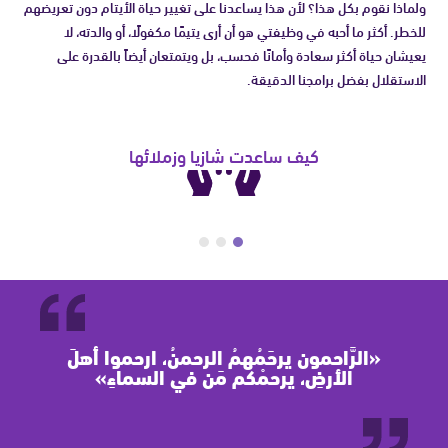
ولماذا نقوم بكل هذا؟ لأن هذا يساعدنا على تغيير حياة الأيتام دون تعريضهم
للخطر. أكثر ما أحبه في وظيفتي هو أن أرى يتيمًا مكفولًا، أو والدته، لا
يعيشان حياة أكثر سعادة وأمانًا فحسب، بل ويتمتعان أيضاً بالقدرة على
الاستقلال بفضل برامجنا الدقيقة.
كيف ساعدت شازيا وزملائها
كفلنا 27,699 طفلاً يتيماً
«الرَّاحمون يرحَمُهمُ الرحمنُ، ارحموا أهلَ
الأرضِ، يرحمْكم مَن في السماءِ»