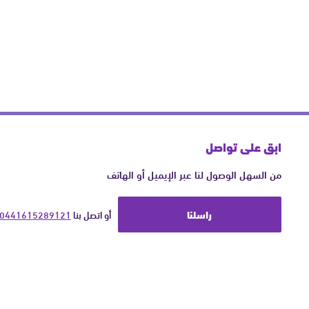
ابق على تواصل
من السهل الوصول لنا عبر الإيميل أو الهاتف
راسلنا
أو اتصل بنا 
0441615289121