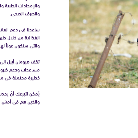
والإمدادات الطبية وا
والصرف الصحي.
ساعدنا في دعم العائلا
الغذائية من خلال طرو
والتي ستكون عوناً لها
مساعدات ودعم ضروريّ. س
خطيرة محتملة في مخ
يُمكن لتبرعك أنْ يحدث
والذين هم في أمسّ الح