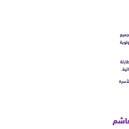
في جميع
ولوية
 الطارئة
ئية.
لأسرة
غاشم