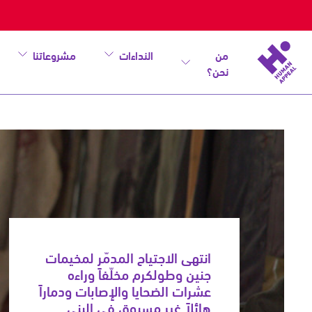
من
النداءات
مشروعاتنا
نحن؟
نداء
طوارئ
مخيمات
الضفة
انتهى الاجتياح المدمّر لمخيمات
جنين وطولكرم مخلّفاً وراءه
عشرات الضحايا والإصابات ودماراً
هائلاً غير مسبوقٍ في البنى