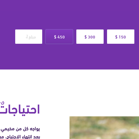
450 $
300 $
150 $
أشخاص
احتياجاتٌ
يواجه كل من مخيمي ن
بعد انتهاء الاجتياح، م