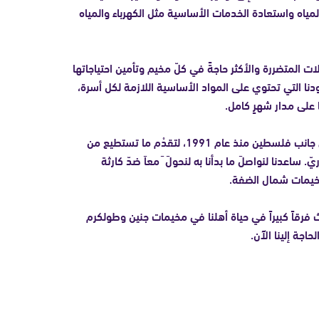
لمياه واستعادة الخدمات الأساسية مثل الكهرباء والمياه
ت المتضررة والأكثر حاجةً في كلّ مخيم وتأمين احتياجاتها
دنا التي تحتوي على المواد الأساسية اللازمة لكل أسرة،
 على مدار شهرٍ كامل.
تقف هيومان أبيل إلى جانب فلسطين منذ عام 1991، لتقدْم ما تستطيع من
اعدنا لنواصلَ ما بدأنا به لنحولَ َ معاَ ضدّ كارثة
يمات شمال الضفة.
 فرقاً كبيراً في حياة أهلنا في مخيمات جنين وطولكرم
اجة إلينا الآن.