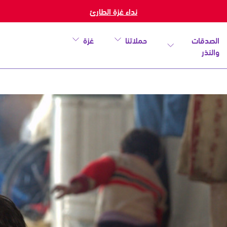
نداء غزة الطارئ
الصدقات
حملاتنا
غزة
والنذر
خطأ
أغلق