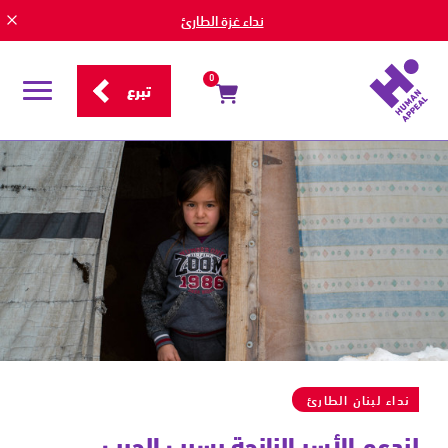
نداء غزة الطارئ
0
تبرع
قائمة
التصفح
إغاثة
لبنان
|
تبرع
الآن
لدعم
الأسر
اللبنانية
النازحة
نداء لبنان الطارئ
لندعم الأسر النازحة بسبب الحرب