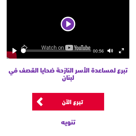
Play
Seek
Current
00:56
time
Play
Toggle
Toggle
Mute
Fullscre
تبرع لمساعدة الأسر النازحة ضحايا القصف في
لبنان
تبرع الآن
تنويه