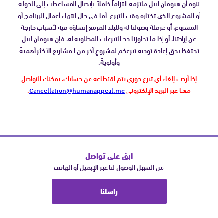
ننوه أن هيومان ابيل ملتزمة التزاماً كاملاً بإيصال المساعدات إلى الدولة
أو المشروع الذي تختاره وقت التبرع. أما في حال انتهاء أعمال البرنامج أو
المشروع، أو عرقلة وصولنا له وللبلد المزمع إنشاؤه فيه لأسباب خارجة
عن إرادتنا، أو إذا ما تجاوزنا حد التبرعات المطلوبة له، فإن هيومان ابيل
تحتفظ بحق إعادة توجيه تبرعكم لمشروعٍ آخر من المشاريع الأكثر أهميةً
وأولويةً.
إذا أردت إلغاء أي تبرع دوري يتم اقتطاعه من حسابك، يمكنك التواصل
معنا عبر البريد الإلكتروني
Cancellation@humanappeal.me
.
ابق على تواصل
من السهل الوصول لنا عبر الإيميل أو الهاتف
راسلنا