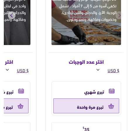
تكفي أسرة من 5 إلى 7 أفراد . تشمل
واحد في لبنان . ت
الوجبة: الأرز، والدجاج، واللبن (زبادي)،
والدجاج، واللبن 
وخضروات وفاكهة، وتمر، وحلوى.
وفاكهة، وتمر، و
اختر عدد الوجبات
اختر ع
حدد
حدد
تكرار
تكرار
تبرع شهري
تبرع شه
التبرع
التبرع
تبرع مرة واحدة
تبرع مر
حدد
حدد
$
35