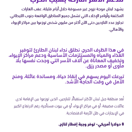
يشهد لبنان موجة نزوح غير مسبوقة خلال أيام قليلة، عقب الغارات
المكثفة وأوامر الإخلاء التي تشمل جميع المناطق الواقعة جنوب الليطاني.
تجاوز عدد النازحين حتى الآن أكثر من مليون شخص توزعوا بين مراكز الإيواء
والأهالي.
في هذا الظرف الحرج، نطلق نداء لبنان الطارئ لتوفير
الغذاء والمياه والمستلزمات الأساسية ودعم مراكز الإيواء،
وتخفيف المعاناة عن آلاف الأسر التي وجدت نفسها بلا
مأوى أو مصدر رزق.
تبرعك اليوم يسهم في إنقاذ حياة، ومساندة عائلة، ومنح
الأمل في وقت الحاجة الأشد.
تُعد منطقة جبل لبنان الأكثر استقبالًا للنازحين، الذين توزعوا بين الإقامة لدى
عائلات مضيفة، أو في مراكز الإيواء، أو في بيوت مستأجرة، رغم الارتفاع الكبير
في الإيجارات في ظل الأزمة الاقتصادية.
8 دولارا أمريكي- توفر وجبة إفطار لنازح.