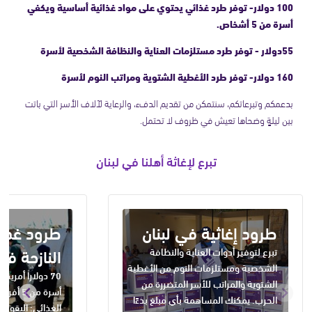
100 دولار- توفر طرد غذائي يحتوي على مواد غذائية أساسية ويكفي
أسرة من 5 أشخاص.
55دولار - توفر طرد مستلزمات العناية والنظافة الشخصية لأسرة
160 دولار- توفر طرد الأغطية الشتوية ومراتب النوم لأسرة
بدعمكم وتبرعاتكم، سنتمكن من تقديم الدفء، والرعاية لآلاف الأسر التي باتت
بين ليلةٍ وضحاها تعيش في ظروف لا تحتمل.
تبرع لإغاثة أهلنا في لبنان
طرود إغاثية في لبنان
طرود غذائ
النازحة في
تبرع لتوفير أدوات العناية والنظافة
الشخصية ومستلزمات النوم من الأغطية
70 دولارا أمري
الشتوية والمراتب للأسر المتضررة من
أسرة من
الحرب. يمكنك المساهمة بأي مبلغ بدءًا
الغذائي: البقوليا