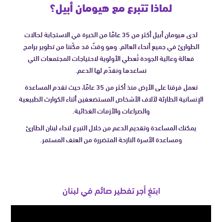
لماذا تتبرع مع هيومان أبيل؟
لدى هيومان أبيل أكثر من 35 عامًا من الخبرة في الاستجابة لحالات
الطوارئ في جميع أنحاء العالم. وهو وقتٌ قد مكّننا من تطوير برامج
فعالة وعالية الجودة تُعطي الأولوية لاحتياجات المجتمعات التي
نساعدها ونقدّم لها الدعم.
تعمل فرقنا على الأرض منذ أكثر من 35 عامًا، حيث تقدم المساعدة
الإنسانية الطارئة لآلاف الأشخاص المستضعفين أثناء الكوارث الطبيعية
والصراعات والأزمات الغذائية.
يمكنك المساعدة وتقديم الدعم من خلال التبرع لنداء لبنان الطارئ
ومساعدة الأسرة النازحة المتضررة من العنف المستمر.
أعِد تشغيل الفيديو
ابتغِ أجر تفطير صائم في لبنان