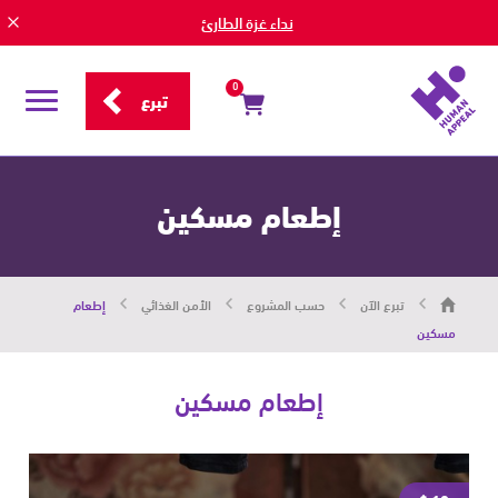
نداء غزة الطارئ
0
تبرع
قائمة
التصفح
إطعام مسكين
هيومان
تبرع الآن
حسب المشروع
الأمن الغذائي
إطعام
أبيل
|
مسكين
حاضرون
من
أجل
إطعام مسكين
الإنسان