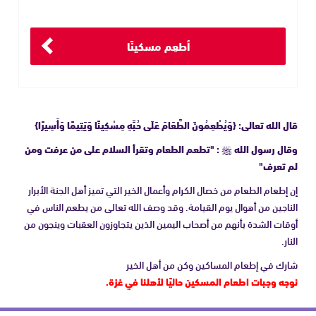
أطعِم مسكينًا
قال الله تعالى: {وَيُطْعِمُونَ الطَّعَامَ عَلَى حُبِّهِ مِسْكِينًا وَيَتِيمًا وَأَسِيرًا}
وقال رسول الله ﷺ : "تطعم الطعام وتقرأ السلام على من عرفت ومن
لم تعرف"
إن إطعام الطعام من خصال الكرام وأعمال الخير التي تميز أهل الجنة الأبرار
الناجين من أهوال يوم القيامة. وقد وصف الله تعالى من يطعم الناس في
أوقات الشدة بأنهم من أصحاب اليمين الذين يتجاوزون العقبات وينجون من
النار.
شارك في إطعام المساكين وكن من أهل الخير
نوجه وجبات اطعام المسكين حاليًا لأهلنا في غزة.