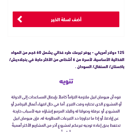
أضف لسلة الخير
125 دولار أمريكي - يوفر تبرعك طرد غذائي يشمل 60 كجم من المواد
الغذائية الأساسية، لأسرة من 6 أشخاص من الأكثر حاجة في بنجلاديش/
باكستان/ السنغال/ السودان .
تنويه
ننوه أن هيومان ابيل ملتزمة التزاماً كاملاً بإيصال المساعدات إلى الدولة
أو المشروع الذي تختاره وقت التبرع. أما في حال انتهاء أعمال البرنامج أو
المشروع، أو عرقلة وصولنا له وللبلد المزمع إنشاؤه فيه لأسباب خارجة
عن إرادتنا، أو إذا ما تجاوزنا حد التبرعات المطلوبة له، فإن هيومان ابيل
تحتفظ بحق إعادة توجيه تبرعكم لمشروعٍ آخر من المشاريع الأكثر أهميةً
وأولويةً.