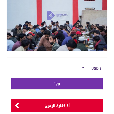
حدد
$
90
مبلغ
التبرع
أدِّ كفارة اليمين