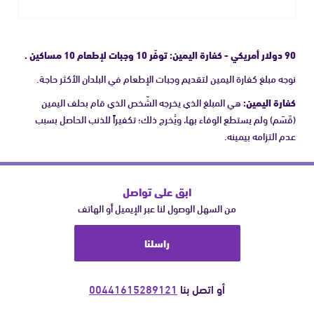
90 دولار أمريكي - كفارة اليمين: توفّر 10 وجبات لإطعام 10 مساكين .
نوجه مبلغ كفارة اليمين لتقديم وجبات الإطعام في البلدان الأكثر حاجة.
كفارة اليمين:
هي المبلغ الذي يخرجه الشّخص الذي قام بحلف اليمين
(قَسَم) ولم يستطع الوفاء بها، ويُخرج ذلك؛ تكفيراً للذنب الحاصل بسبب
عدم التزامه بيمينه.
ابق على تواصل
من السهل الوصول لنا عبر الإيميل أو الهاتف
راسلنا
أو اتصل بنا
00441615289121