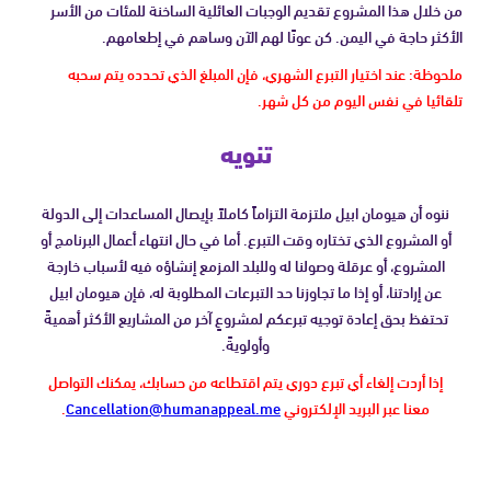
من خلال هذا المشروع تقديم الوجبات العائلية الساخنة للمئات من الأسر
الأكثر حاجة في اليمن. كن عونًا لهم الآن وساهم في إطعامهم.
ملحوظة: عند اختيار التبرع الشهري، فإن المبلغ الذي تحدده يتم سحبه
تلقائيا في نفس اليوم من كل شهر.
تنويه
ننوه أن هيومان ابيل ملتزمة التزاماً كاملاً بإيصال المساعدات إلى الدولة
أو المشروع الذي تختاره وقت التبرع. أما في حال انتهاء أعمال البرنامج أو
المشروع، أو عرقلة وصولنا له وللبلد المزمع إنشاؤه فيه لأسباب خارجة
عن إرادتنا، أو إذا ما تجاوزنا حد التبرعات المطلوبة له، فإن هيومان ابيل
تحتفظ بحق إعادة توجيه تبرعكم لمشروعٍ آخر من المشاريع الأكثر أهميةً
وأولويةً.
إذا أردت إلغاء أي تبرع دوري يتم اقتطاعه من حسابك، يمكنك التواصل
معنا عبر البريد الإلكتروني
Cancellation@humanappeal.me
.