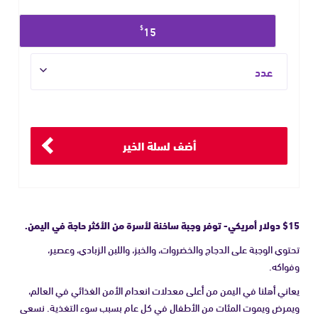
حدد
$
15
مبلغ
التبرع
العدد
أضف لسلة الخير
$15 دولار أمريكي- توفر وجبة ساخنة لأسرة من الأكثر حاجة في اليمن.
تحتوي الوجبة على الدجاج والخضروات، والخبز، واللبن الزبادي، وعصير،
وفواكه.
يعاني أهلنا في اليمن من أعلى معدلات انعدام الأمن الغذائي في العالم،
ويمرض ويموت المئات من الأطفال في كل عام بسبب سوء التغذية. نسعى