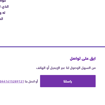
الذي ت
له و
ال
ابق على تواصل
من السهل الوصول لنا عبر الإيميل أو الهاتف
راسلنا
أو اتصل بنا 
0441615289121