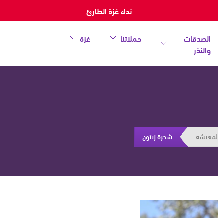
نداء غزة الطارئ
الصدقات
حملاتنا
غزة
والنذر
المعيشة
شجرة زيتون
خطأ
أغلق