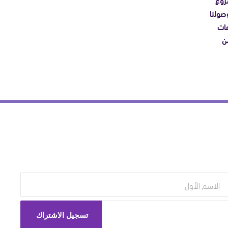
صولنا
عات
ن