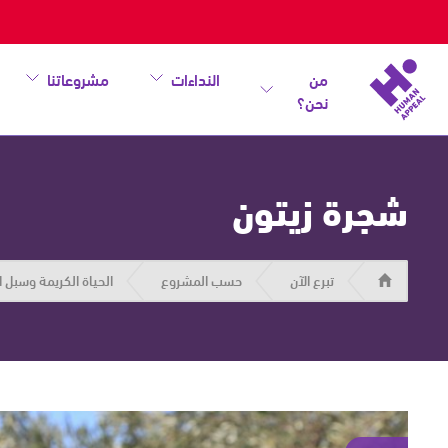
من
النداءات
مشروعاتنا
نحن؟
شجرة زيتون
هيومان
تبرع الآن
حسب المشروع
الحياة الكريمة وسبل 
أبيل
|
حاضرون
من
أجل
الإنسان