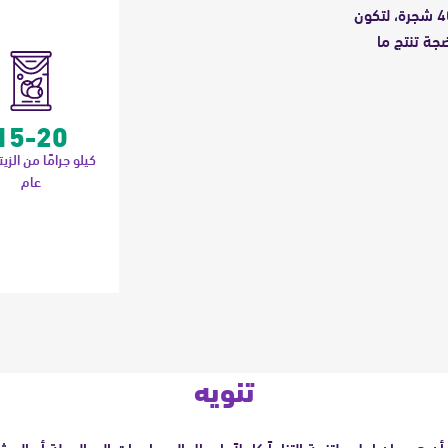
كل عائلة من العائلات التي تساعدها هيومان ابيل ستتسلم بين 30-40 شجرة، لتكون
ضجة تنتج ما
15-20
كيلو جرامًا من الزي
عام
تنويه
أن هيومان ابيل ملتزمة التزاماً كاملاً بإيصال المساعدات إلى الدولة أو الم