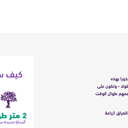
كيف سا
ذورا بهذه
 أشجارا صحيحة سليمة - حوالي 106 ل 2 متر طولا - وتكون على
ظل ندعمهم طوال الوقت
2 متر طولًا
لعراق (زراعة
أشجارا صحيحة س