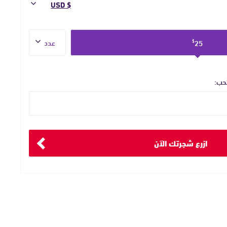
العدد
25
$
تحب:
ازرع شجرتك الآن