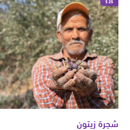
25 $
شجرة زيتون