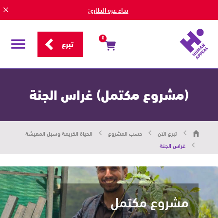
نداء غزة الطارئ
0
تبرع
قائمة
التصفح
(مشروع مكتمل) غراس الجنة
هيومان
تبرع الآن
حسب المشروع
الحياة الكريمة وسبل المعيشة
أبيل
|
غراس الجنة
حاضرون
من
أجل
الإنسان
مشروع مكتمل