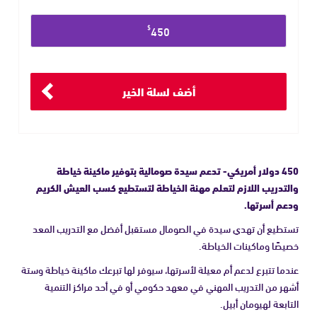
حدد
$
450
مبلغ
التبرع
أضف لسلة الخير
450 دولار أمريكي- تدعم سيدة صومالية بتوفير ماكينة خياطة
والتدريب اللازم لتعلم مهنة الخياطة لتستطيع كسب العيش الكريم
ودعم أسرتها.
تستطيع أن تهدي سيدة في الصومال مستقبل أفضل مع التدريب المعد
خصيصًا وماكينات الخياطة.
عندما تتبرع لدعم أم معيلة لأسرتها، سيوفر لها تبرعك ماكينة خياطة وستة
أشهر من التدريب المهني في معهد حكومي أو في أحد مراكز التنمية
التابعة لهيومان أبيل.