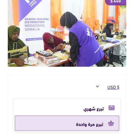
450 $
حدد
تكرار
تبرع شهري
التبرع
تبرع مرة واحدة