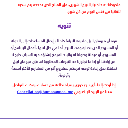
ملحوظة: عند اختيار التبرع الشهري، فإن المبلغ الذي تحدده يتم سحبه
تلقائيا في نفس اليوم من كل شهر.
تنويه
ننوه أن هيومان ابيل ملتزمة التزاماً كاملاً بإيصال المساعدات إلى الدولة
أو المشروع الذي تختاره وقت التبرع. أما في حال انتهاء أعمال البرنامج أو
المشروع، أو عرقلة وصولنا له وللبلد المزمع إنشاؤه فيه لأسباب خارجة
عن إرادتنا، أو إذا ما تجاوزنا حد التبرعات المطلوبة له، فإن هيومان ابيل
تحتفظ بحق إعادة توجيه تبرعكم لمشروعٍ آخر من المشاريع الأكثر أهميةً
وأولويةً.
إذا أردت إلغاء أي تبرع دوري يتم اقتطاعه من حسابك، يمكنك التواصل
معنا عبر البريد الإلكتروني
Cancellation@humanappeal.me
.