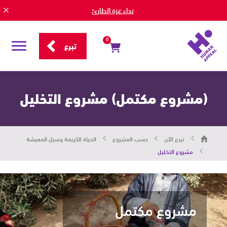
نداء غزة الطارئ
0
تبرع
قائمة
التصفح
(مشروع مكتمل) مشروع التخليل
هيومان
تبرع الآن
حسب المشروع
الحياة الكريمة وسبل المعيشة
أبيل
|
مشروع التخليل
حاضرون
من
أجل
الإنسان
مشروع مكتمل