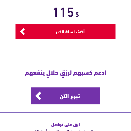
115
$
أضف لسلة الخير
ادعم كسبهم لرزقٍ حلالٍ ينفعهم
تبرع الآن
ابق على تواصل