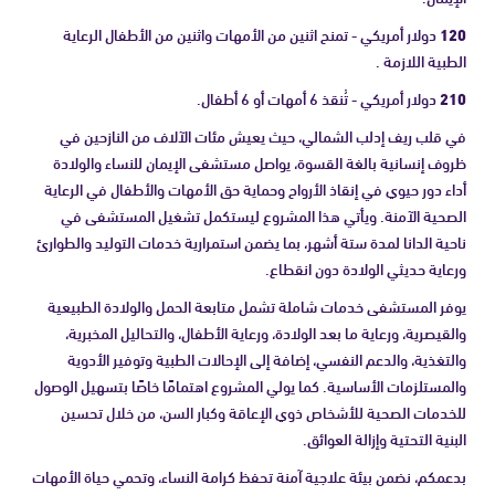
120
دولار أمريكي - تمنح اثنين من الأمهات واثنين من الأطفال الرعاية
الطبية اللازمة .
210
دولار أمريكي - تُنقذ 6 أمهات أو 6 أطفال.
في قلب ريف إدلب الشمالي، حيث يعيش مئات الآلاف من النازحين في
ظروف إنسانية بالغة القسوة، يواصل مستشفى الإيمان للنساء والولادة
أداء دور حيوي في إنقاذ الأرواح وحماية حق الأمهات والأطفال في الرعاية
الصحية الآمنة. ويأتي هذا المشروع ليستكمل تشغيل المستشفى في
ناحية الدانا لمدة ستة أشهر، بما يضمن استمرارية خدمات التوليد والطوارئ
ورعاية حديثي الولادة دون انقطاع.
يوفر المستشفى خدمات شاملة تشمل متابعة الحمل والولادة الطبيعية
والقيصرية، ورعاية ما بعد الولادة، ورعاية الأطفال، والتحاليل المخبرية،
والتغذية، والدعم النفسي، إضافة إلى الإحالات الطبية وتوفير الأدوية
والمستلزمات الأساسية. كما يولي المشروع اهتمامًا خاصًا بتسهيل الوصول
للخدمات الصحية للأشخاص ذوي الإعاقة وكبار السن، من خلال تحسين
البنية التحتية وإزالة العوائق.
بدعمكم، نضمن بيئة علاجية آمنة تحفظ كرامة النساء، وتحمي حياة الأمهات