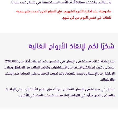
والمواليد، وتخفف معاناة آلاف الأسر المستضعفة في شمال غرب سوريا.
ملحوظة: عند اختيار التبرع الشهري، فإن المبلغ الذي تحدده يتم سحبه
تلقائيا في نفس اليوم من كل شهر.
شكرًا لكم لإنقاذ الأرواح الغالية
منذ إعادة افتتاح مستشفى الإيمان في نوفمبر، وقد تم علاج أكثر من 270,000
مريض. وفرت تبرعاتكم الآلاف من الاستشارات وتوليد المئات من الاطفال وعلاج
الأطفال من الإسهال وسوء التغذية، وتم تدريب الأمهات على الحماية ضد العنف
والانتهاك.
نحاول في مستشفى الإيمان التعامل مع التدفق الكبير للأطفال حديثي الولادة
والمرضى الذين بدأوا في التوافد إلينا بعدما قصفت المشافي الأخرى.