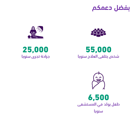
بفضل دعمكم
25,000
55,000
شخص يتلقى العلاج سنويا
جراحة تجرى سنويا
6,500
طفل يولد في المستشفى
سنويا