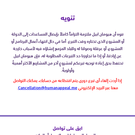
تنويه
ننوه أن هيومان ابيل ملتزمة التزاماً كاملاً بإيصال المساعدات إلى الدولة
أو المشروع الذي تختاره وقت التبرع. أما في حال انتهاء أعمال البرنامج أو
المشروع، أو عرقلة وصولنا له وللبلد المزمع إنشاؤه فيه لأسباب خارجة
عن إرادتنا، أو إذا ما تجاوزنا حد التبرعات المطلوبة له، فإن هيومان ابيل
تحتفظ بحق إعادة توجيه تبرعكم لمشروعٍ آخر من المشاريع الأكثر أهميةً
وأولويةً.
إذا أردت إلغاء أي تبرع دوري يتم اقتطاعه من حسابك، يمكنك التواصل
معنا عبر البريد الإلكتروني
Cancellation@humanappeal.me
.
ابق على تواصل
من السهل الوصول لنا عبر الإيميل أو الهاتف