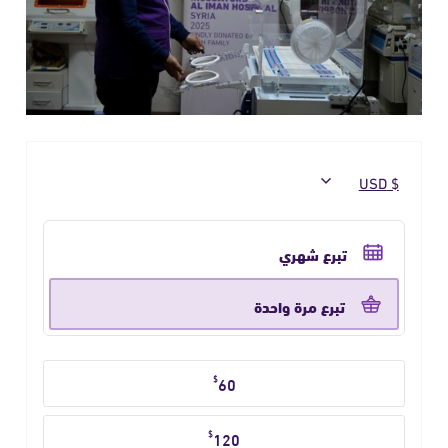
حدد
تكرار
تبرع شهري
التبرع
تبرع مرة واحدة
حدد
$
60
مبلغ
التبرع
$
120