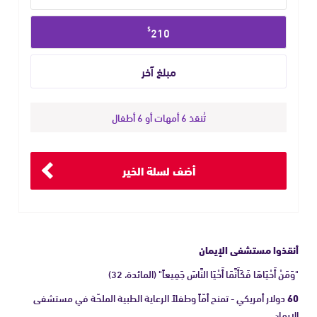
$
210
تُنقذ 6 أمهات أو 6 أطفال
أضف لسلة الخير
أنقذوا مستشفى الإيمان
"وَمَنْ أَحْيَاهَا فَكَأَنَّمَا أَحْيَا النَّاسَ جَمِيعاً" (المائدة، 32)
60
دولار أمريكي - تمنح أمّاً وطفلاً الرعاية الطبية الملحّة في مستشفى
الإيمان.