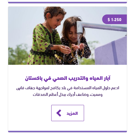
1٬250 $
آبار المياه والتدريب الصحي في باكستان
ادعم حلول المياه المستدامة في بلد يكافح لمواجهة جفاف قاسٍ
ومميت، وضاعف أجرك ببذل أعظم الصدقات
المزيد