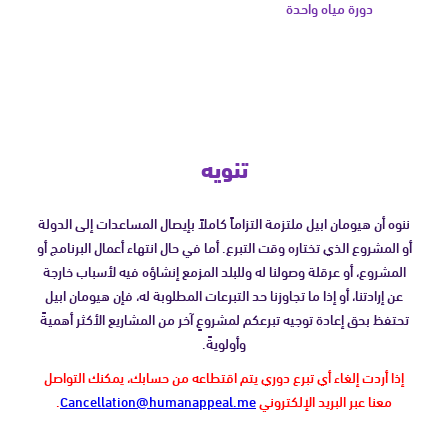
دورة مياه واحدة
تنويه
ننوه أن هيومان ابيل ملتزمة التزاماً كاملاً بإيصال المساعدات إلى الدولة
أو المشروع الذي تختاره وقت التبرع. أما في حال انتهاء أعمال البرنامج أو
المشروع، أو عرقلة وصولنا له وللبلد المزمع إنشاؤه فيه لأسباب خارجة
عن إرادتنا، أو إذا ما تجاوزنا حد التبرعات المطلوبة له، فإن هيومان ابيل
تحتفظ بحق إعادة توجيه تبرعكم لمشروعٍ آخر من المشاريع الأكثر أهميةً
وأولويةً.
إذا أردت إلغاء أي تبرع دوري يتم اقتطاعه من حسابك، يمكنك التواصل
معنا عبر البريد الإلكتروني
Cancellation@humanappeal.me
.