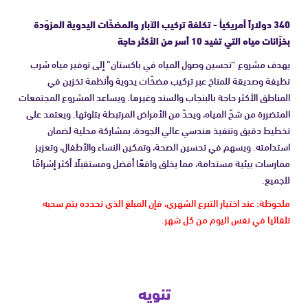
340 دولاراً أمريكياُ - تكلفة تركيب الآبار والمضخّات اليدوية المزوّدة
بخزّانات مياه التي تفيد 10 أسر من الأكثر حاجة
يهدف مشروع “تحسين وصول المياه في باكستان” إلى توفير مياه شرب
نظيفة وصديقة للمناخ عبر تركيب مضخّات يدوية وأنظمة تخزين في
المناطق الأكثر حاجة بالبنجاب والسند وغيرها. ويساعد المشروع المجتمعات
المتضررة من شحّ المياه، ويحدّ من الأمراض المرتبطة بتلوثها. ويعتمد على
تخطيط دقيق وتنفيذ هندسي عالي الجودة، بمشاركة محلية لضمان
استدامته. ويسهم في تحسين الصحة، وتمكين النساء والأطفال، وتعزيز
ممارسات بيئية مستدامة، مما يخلق واقعًا أفضل ومستقبلًا أكثر إشراقًا
للجميع.
ملحوظة: عند اختيار التبرع الشهري، فإن المبلغ الذي تحدده يتم سحبه
تلقائيا في نفس اليوم من كل شهر.
تنويه