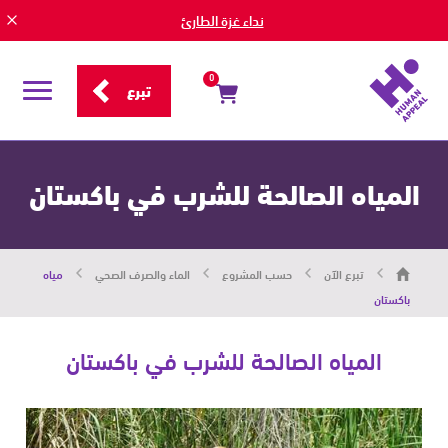
نداء غزة الطارئ
0
تبرع
قائمة
التصفح
المياه الصالحة للشرب في باكستان
هيومان
تبرع الآن
حسب المشروع
الماء والصرف الصحي
مياه
أبيل
|
باكستان
حاضرون
من
أجل
المياه الصالحة للشرب في باكستان
الإنسان