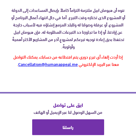
ننوه أن هيومان ابيل ملتزمة التزاماً كاملاً بإيصال المساعدات إلى الدولة
أو المشروع الذي تختاره وقت التبرع. أما في حال انتهاء أعمال البرنامج أو
المشروع، أو عرقلة وصولنا له وللبلد المزمع إنشاؤه فيه لأسباب خارجة
عن إرادتنا، أو إذا ما تجاوزنا حد التبرعات المطلوبة له، فإن هيومان ابيل
تحتفظ بحق إعادة توجيه تبرعكم لمشروعٍ آخر من المشاريع الأكثر أهميةً
وأولويةً.
إذا أردت إلغاء أي تبرع دوري يتم اقتطاعه من حسابك، يمكنك التواصل
معنا عبر البريد الإلكتروني
Cancellation@humanappeal.me
.
ابق على تواصل
من السهل الوصول لنا عبر الإيميل أو الهاتف
راسلنا