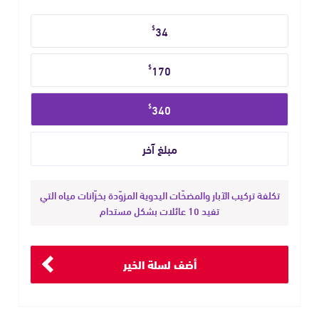
حدد
$
34
مبلغ
التبرع
$
170
$
340
تكلفة تركيب الآبار والمضخّات اليدوية المزوّدة بخزّانات مياه التي
تفيد 10 عائلات بشكل مستدام
أضف لسلة الخير