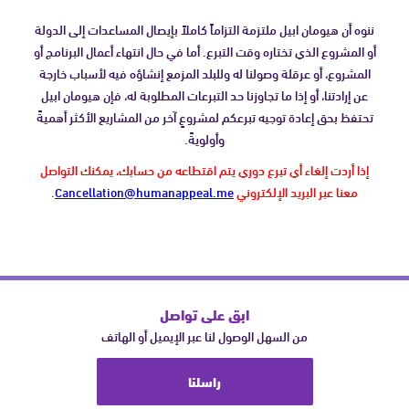
ننوه أن هيومان ابيل ملتزمة التزاماً كاملاً بإيصال المساعدات إلى الدولة
أو المشروع الذي تختاره وقت التبرع. أما في حال انتهاء أعمال البرنامج أو
المشروع، أو عرقلة وصولنا له وللبلد المزمع إنشاؤه فيه لأسباب خارجة
عن إرادتنا، أو إذا ما تجاوزنا حد التبرعات المطلوبة له، فإن هيومان ابيل
تحتفظ بحق إعادة توجيه تبرعكم لمشروعٍ آخر من المشاريع الأكثر أهميةً
وأولويةً.
إذا أردت إلغاء أي تبرع دوري يتم اقتطاعه من حسابك، يمكنك التواصل
معنا عبر البريد الإلكتروني
Cancellation@humanappeal.me
.
ابق على تواصل
من السهل الوصول لنا عبر الإيميل أو الهاتف
راسلنا