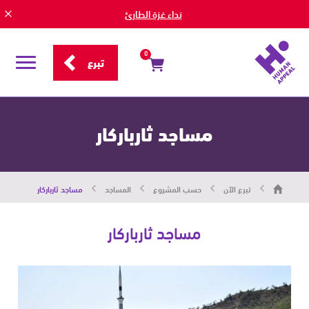
نداء غزة الطارئ
0
تبرع
قائمة
التصفح
مساجد ثارباركار
هيومان
تبرع الآن
حسب المشروع
المساجد
مساجد ثارباركار
أبيل
|
حاضرون
من
مساجد ثارباركار
أجل
الإنسان