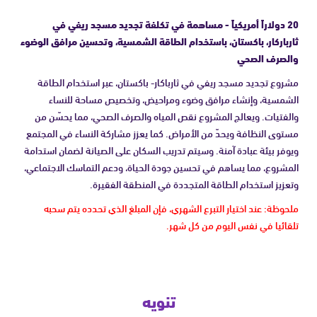
20 دولاراً أمريكياً - مساهمة في تكلفة تجديد مسجد ريفي في
ثارباركار، باكستان، باستخدام الطاقة الشمسية، وتحسين مرافق الوضوء
والصرف الصحي
مشروع تجديد مسجد ريفي في ثارباكار- باكستان، عبر استخدام الطاقة
الشمسية، وإنشاء مرافق وضوء ومراحيض، وتخصيص مساحة للنساء
والفتيات. ويعالج المشروع نقص المياه والصرف الصحي، مما يحسّن من
مستوى النظافة ويحدّ من الأمراض. كما يعزز مشاركة النساء في المجتمع
ويوفر بيئة عبادة آمنة. وسيتم تدريب السكان على الصيانة لضمان استدامة
المشروع، مما يساهم في تحسين جودة الحياة، ودعم التماسك الاجتماعي،
وتعزيز استخدام الطاقة المتجددة في المنطقة الفقيرة.
ملحوظة: عند اختيار التبرع الشهري، فإن المبلغ الذي تحدده يتم سحبه
تلقائيا في نفس اليوم من كل شهر.
تنويه