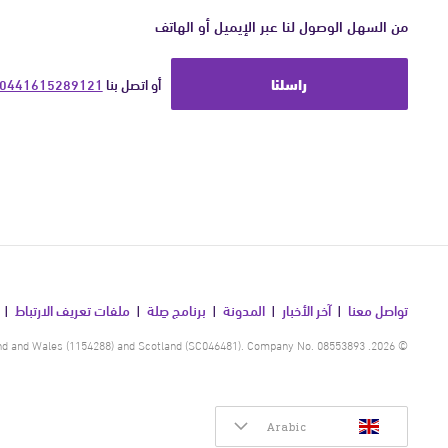
من السهل الوصول لنا عبر الإيميل أو الهاتف
راسلنا
أو اتصل بنا 
0441615289121
تواصل معنا
آخر الأخبار
المدونة
برنامج صِلة
ملفات تعريف الارتباط
© 2026. Human Appeal is a registered charity in England and Wales (1154288) and Scotland (SC046481). Company No. 08553893.
Arabic