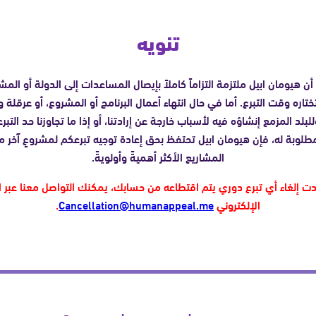
تنويه
أن هيومان ابيل ملتزمة التزاماً كاملاً بإيصال المساعدات إلى الدولة أو الم
ختاره وقت التبرع. أما في حال انتهاء أعمال البرنامج أو المشروع، أو عرقلة و
للبلد المزمع إنشاؤه فيه لأسباب خارجة عن إرادتنا، أو إذا ما تجاوزنا حد التبر
مطلوبة له، فإن هيومان ابيل تحتفظ بحق إعادة توجيه تبرعكم لمشروعٍ آخر م
المشاريع الأكثر أهميةً وأولويةً.
ردت إلغاء أي تبرع دوري يتم اقتطاعه من حسابك، يمكنك التواصل معنا عبر ال
الإلكتروني
Cancellation@humanappeal.me
.