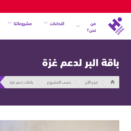
من
النداءات
مشروعاتنا
نحن؟
باقة البر لدعم غزة
هيومان
تبرع الآن
حسب المشروع
باقات دعم غزة
أبيل
|
حاضرون
من
أجل
الإنسان