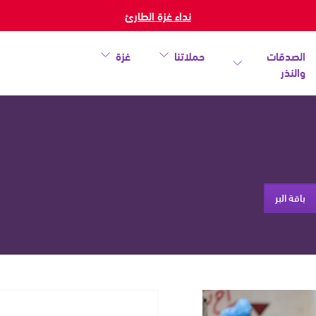
نداء غزة الطارئ
الصدقات
حملاتنا
غزة
والنذر
باقة البر
خطأ
أغلق