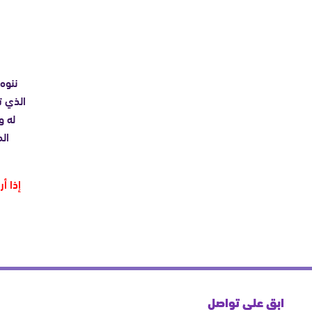
ننوه 
الذي ت
له و
ال
إذا أ
ابق على تواصل