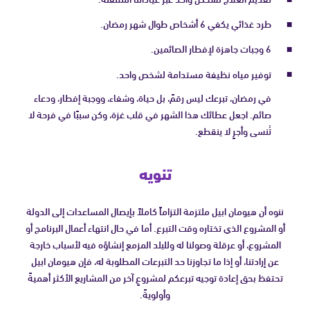
طرد غذائي يكفي 6 أشخاص طوال شهر رمضان.
6 وجبات جاهزة لإفطار الصائمين.
توفير مياه نظيفة مستدامة لشخص واحد.
في رمضان، تبرعك ليس رقمً، بل حياة، وشفاء، ووجبة إفطار، ودعاء
صائم. اجعل عطائك هذا الشهر في قلب غزة، وكن سببًا في فرحة لا
تُنسى وأجرٍ لا ينقطع.
تنويه
ننوه أن هيومان ابيل ملتزمة التزاماً كاملاً بإيصال المساعدات إلى الدولة
أو المشروع الذي تختاره وقت التبرع. أما في حال انتهاء أعمال البرنامج أو
المشروع، أو عرقلة وصولنا له وللبلد المزمع إنشاؤه فيه لأسباب خارجة
عن إرادتنا، أو إذا ما تجاوزنا حد التبرعات المطلوبة له، فإن هيومان ابيل
تحتفظ بحق إعادة توجيه تبرعكم لمشروعٍ آخر من المشاريع الأكثر أهميةً
وأولويةً.