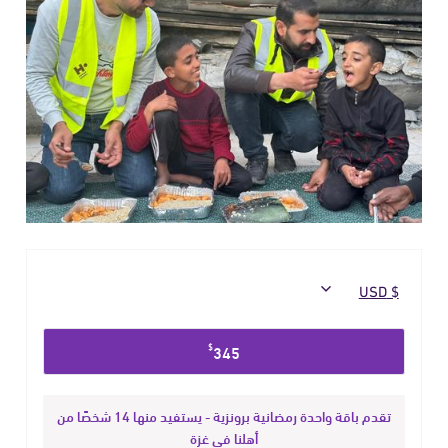
حدد
$
345
مبلغ
التبرع
تقدم باقة واحدة رمضانية برونزية - يستفيد منها 14 شخصًا من
أهلنا في غزة