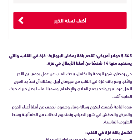
أضف لسلة الخير
345 $ دولار أمريكي: تقدم باقة رمضان البرونزية- غزة في القلب، والتي
يستفيد منها 14 شخصًا من أهلنا الأبطال في غزة.
في رمضان، شهر الرحمة والتكافل، يبحث القلب عن عملٍ يجمع بين الأجر
والأثر. ومع باقة غزة في القلب من هيومان أبيل، يمكنك أن تمدّ يد العون
لأهل غزة بتبرع واحد يجمع العلاج، والإطعام، وسقيا الماء، ليصل خيرك حيث
الحاجة أشد.
هذه الباقة صُمّمت لتكون رسالة وفاء وصمود، تُخفف عن أهلنا أعباء الجوع
والمرض والعطش في شهر الصيام، وتمنحهم لحظات من الطمأنينة وسط
الظروف القاسية.
تشمل باقة غزة في القلب:
تقديم العلاج لشخص واحد عبر عياداتنا المتنقلة.