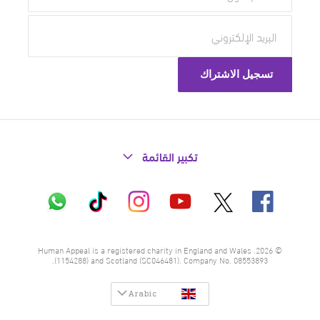
تكبير القائمة
X
فيسبوك
إنستاغرام
تيك
واتساب
يوتيوب
توك
© 2026. Human Appeal is a registered charity in England and Wales
(1154288) and Scotland (SC046481). Company No. 08553893.
Arabic