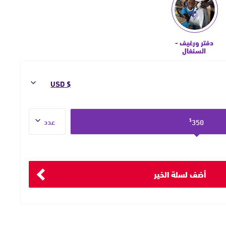
دفتر ورغيف -
السنغال
العدد
350
$
أضف لسلة الخير