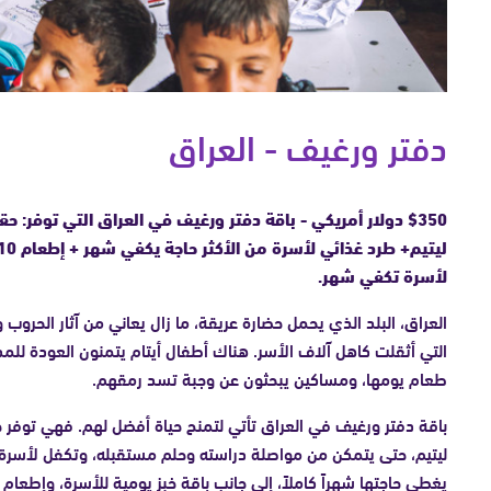
دفتر ورغيف - العراق
$350 دولار أمريكي - باقة دفتر ورغيف في العراق التي توفر: ح
لأسرة تكفي شهر.
العراق، البلد الذي يحمل حضارة عريقة، ما زال يعاني من آثار الحروب
التي أثقلت كاهل آلاف الأسر. هناك أطفال أيتام يتمنون العودة للم
طعام يومها، ومساكين يبحثون عن وجبة تسد رمقهم.
باقة دفتر ورغيف في العراق تأتي لتمنح حياة أفضل لهم. فهي توفر ح
ليتيم، حتى يتمكن من مواصلة دراسته وحلم مستقبله، وتكفل لأسرة مح
يغطي حاجتها شهراً كاملاً، إلى جانب باقة خبز يومية للأسرة، وإطعا