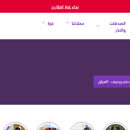
نداء غزة الطارئ
الصدقات
حملاتنا
غزة
والنذر
دفتر ورغيف - العراق
خطأ
أغلق