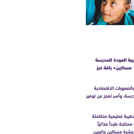
قيبة العودة للمدرسة
ليتيم+ طرد غذائي لأسرة من الأكثر حاجة يكفي شهر + إطعام 10 مساكين+ باقة خبز
 والصعوبات الاقتصادية
درسة، وأسر تعجز عن توفير
قيبة تعليمية متكاملة
تاجة طرداً غذائياً
م عشرة مساكين جائعين.