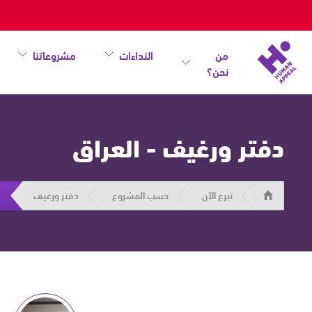
من
النداءات
مشروعاتنا
نحن؟
دفتر ورغيف - العراق
هيومان
تبرع الآن
حسب المشروع
دفتر ورغيف
أبيل
|
حاضرون
من
أجل
الإنسان