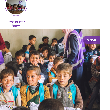
دفتر ورغيف -
سوريا
350 $