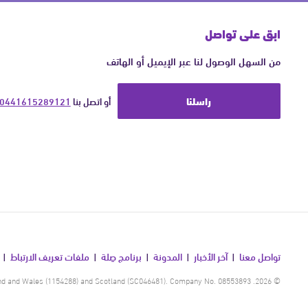
ابق على تواصل
من السهل الوصول لنا عبر الإيميل أو الهاتف
راسلنا
أو اتصل بنا 
0441615289121
تواصل معنا
آخر الأخبار
المدونة
برنامج صِلة
ملفات تعريف الارتباط
© 2026. Human Appeal is a registered charity in England and Wales (1154288) and Scotland (SC046481). Company No. 08553893.