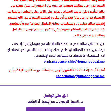
اليتيم الذي في كفالتك ويعيش في غزة من 6 شهور إلى سنة، نعتذر عن
ذلك التأخير ولكن فريقنا الميداني يحرص على الأقل على التواصل هاتفيًا مع
الأوصياء دوريًا. في حالة حدوث أي مكروه لطفلك اليتيم لا قدر الله فسيتم
إبلاغك بذلك مباشرة . ولسياسات حماية الأطفال الصارمة هم وأوصيائهم،
فلا يمكن التواصل المباشر معهم، وفي التقرير السنوي يرسل لك الطفل
رسالة إن رغب في ذلك.
هل لديك أي أسئلة تخص برنامج كفالة الأيتام مع هيومان أبيل؟ إذا كنت
ترغب في تجديد الكفالة، أو إذا لم تصلك رسالة بيانات اليتيم الذي تكفله، أو
لأي استفسار آخر يمكنك مراسلتنا عبر البريد الإلكتروني
orphan.sponsorship@humanappeal.me
أما إذا أردت إلغاء الكفالة الشهرية يرجى مراسلتنا عبر هذا البريد الإلكتروني
.
Cancellation@humanappeal.me
ابق على تواصل
من السهل الوصول لنا عبر الإيميل أو الهاتف