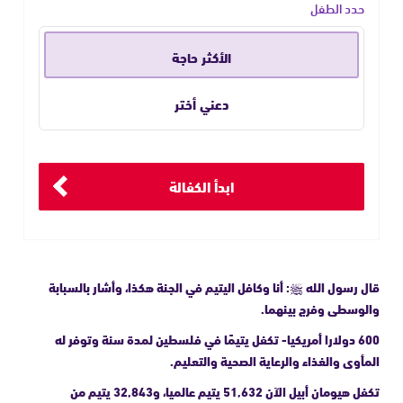
حدد الطفل
الأكثر حاجة
دعني أختر
ابدأ الكفالة
قال رسول الله ﷺ: أنا وكافل اليتيم في الجنة هكذا، وأشار بالسبابة
والوسطى وفرج بينهما.
600 دولارا أمريكيا- تكفل يتيمًا في فلسطين لمدة سنة وتوفر له
المأوى والغذاء والرعاية الصحية والتعليم.
تكفل هيومان أبيل الآن 51,632 يتيم عالميا، و32,843 يتيم من