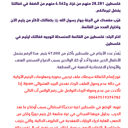
فلسطين، 28,281 منهم من غزة، و4,562 منهم من الضفة في كفالتنا
بفضل تبرعاتكم.
قرّب مقعدك في الجنة جوار رسول الله ﷺ بكفالتك لأكثر من يتيم الآن
واختيار العدد من القائمة.
اختر البلد: فلسطين من القائمة المنسدلة لتوجيه كفالتك ليتيم في
فلسطين.
يُقدّر عدد الأيتام في فلسطين بأكثر من 47,000 يتيم. هذا الرقم يشمل
الأطفال الذين فقدوا أحد أو كلا الوالدين بسبب الصراع المستمر، العنف،
والأوضاع الاقتصادية الصعبة في المنطقة.
فور إتمام الكفالة سيصلك ملف ترحيبي بصورة ومعلومات اليتيم الأولية.
في حالة عدم وصول الملف، الرجاء تفحص البريد العشوائي Spam، إذا
تأكدت من عدم وصوله الرجاء التواصل على رقم الواتس آب التالي
00447519374782.
تنويه: الوضع في فلسطين (غزة تحديدًا) استثنائي بسبب أوضاع ما بعد
الحرب. يحاول فريقنا الميداني في غزة متابعة كل يتيم دوريًا ولكن من
الصعب للغاية اجراء الزيارات التفقدية في الظروف الحالية، والتي يترتب
عليها إرسال التقارير النصف سنوية. لذلك، قد يستغرق إرسال تقرير حالة