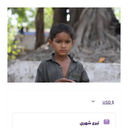
حدد
تكرار
تبرع شهري