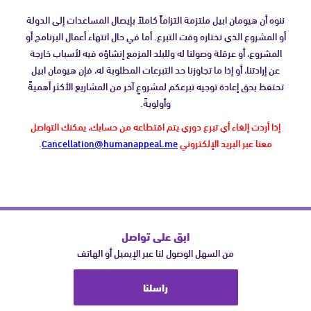
ننوه أن هيومان ابيل ملتزمة التزاماً كاملاً بإيصال المساعدات إلى الدولة
أو المشروع الذي تختاره وقت التبرع. أما في حال انتهاء أعمال البرنامج أو
المشروع، أو عرقلة وصولنا له وللبلد المزمع إنشاؤه فيه لأسباب خارجة
عن إرادتنا، أو إذا ما تجاوزنا حد التبرعات المطلوبة له، فإن هيومان ابيل
تحتفظ بحق إعادة توجيه تبرعكم لمشروعٍ آخر من المشاريع الأكثر أهميةً
وأولويةً.
إذا أردت إلغاء أي تبرع دوري يتم اقتطاعه من حسابك، يمكنك التواصل
معنا عبر البريد الإلكتروني
Cancellation@humanappeal.me
.
ابق على تواصل
من السهل الوصول لنا عبر الإيميل أو الهاتف
راسلنا