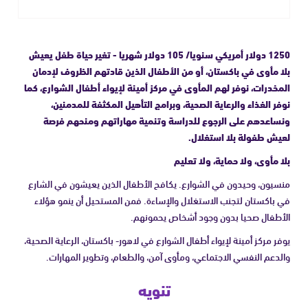
1250 دولار أمريكي سنويا/ 105 دولار شهريا - تغير حياة طفل يعيش
بلا مأوى في باكستان، أو من الأطفال الذين قادتهم الظروف لإدمان
المخدرات، نوفر لهم المأوى في مركز أمينة لإيواء أطفال الشوارع، كما
نوفر الغذاء والرعاية الصحية، وبرامج التأهيل المكثفة للمدمنين،
ونساعدهم على الرجوع للدراسة وتنمية مهاراتهم ومنحهم فرصة
لعيش طفولة بلا استغلال.
بلا مأوى، ولا حماية، ولا تعليم
منسيون، وحيدون في الشوارع. يكافح الأطفال الذين يعيشون في الشارع
في باكستان لتجنب الاستغلال والإساءة. فمن المستحيل أن ينمو هؤلاء
الأطفال صحيا بدون وجود أشخاص يحمونهم.
يوفر مركز أمينة لإيواء أطفال الشوارع في لاهور- باكستان، الرعاية الصحية،
والدعم النفسي الاجتماعي، ومأوى آمن، والطعام، وتطوير المهارات.
تنويه