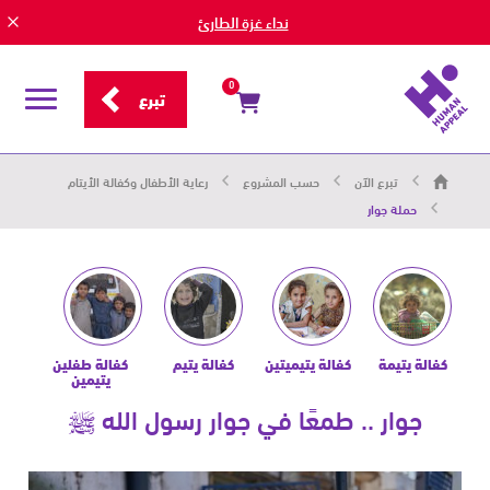
نداء غزة الطارئ
0
تبرع
قائمة
التصفح
هيومان
تبرع الآن
حسب المشروع
رعاية الأطفال وكفالة الأيتام
أبيل
|
حملة جوار
حاضرون
من
أجل
الإنسان
كفالة يتيمة
كفالة يتيميتين
كفالة يتيم
كفالة طفلين
يتيمين
جوار .. طمعًا في جوار رسول الله ﷺ