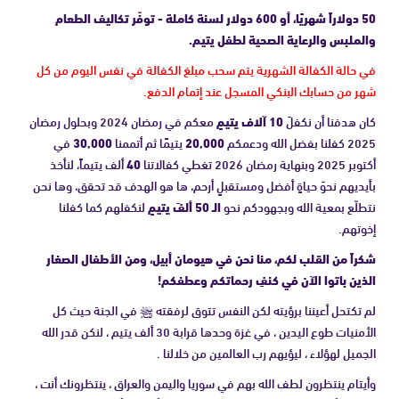
50 دولاراً شهريًا، أو 600 دولار لسنة كاملة - توفّر تكاليف الطعام
والملبس والرعاية الصحية لطفل يتيم.
في حالة الكفالة الشهرية يتم سحب مبلغ الكفالة في نفس اليوم من كل
شهر من حسابك البنكي المسجل عند إتمام الدفع.
كان هدفنا أن نكفلَ
10 آلاف يتيمٍ
معكم في رمضان 2024 وبحلول رمضان
2025 كفلنا بفضل الله ودعمكم
20,000
يتيمًا ثم أتممنا
30,000
في
أكتوبر 2025 وبنهاية رمضان 2026 تغطي كفالاتنا
40
ألف يتيماً، لنأخذ
بأيديهم نحوَ حياةٍ أفضل ومستقبلٍ أرحم، ها هو الهدف قد تحقق، وها نحن
نتطلّع بمعية الله وبجهودكم نحو
الـ 50 ألفَ يتيمٍ
لنكفلهم كما كفلنا
إخوتهم.
شكراً من القلب لكم، منا نحن في هيومان أبيل، ومن الأطفال الصغار
الذين باتوا الآن في كنفِ رحماتكم وعطفكم!
لم تكتحل أعيننا برؤيته لكن النفس تتوق لرفقته ﷺ في الجنة حيث كل
الأمنيات طوع اليدين ، في غزة وحدها قرابة 30 ألف يتيم ، لنكن قدر الله
الجميل لهؤلاء ، ليؤيهم رب العالمين من خلالنا .
وأيتام ينتظرون لطف الله بهم في سوريا واليمن والعراق ، ينتظرونك أنت ،