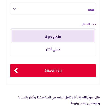
حدد الطفل
الأكثر حاجة
دعني أختر
ابدأ الكفالة
قال رسول الله ﷺ: أنا وكافل اليتيم في الجنة هكذا، وأشار بالسبابة
والوسطى وفرج بينهما.