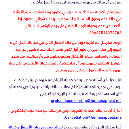
يعرفون أن هناك من يهتم بهم ويريد لهم حياة أفضل وأكرم .
فور إتمام الكفالة سيصلك ملف ترحيبي بصورة ومعلومات اليتيم الأولية.
في حالة عدم وصول الملف، الرجاء تفحص البريد العشوائي Spam، إذا
تأكدت من عدم وصوله الرجاء التواصل على رقم الواتس آب التالي
00447519374782.
تنويه: سنرسل لك تقريرًا دوريًا عن حالة الطفل الذي في كفالتك خلال كل 6
شهور إلى سنة، على أن يكون أول تقرير نرسله إليك بعد 6 شهور من بدء
الكفالة. ولسياسة حماية الأطفال وخصوصيتهم هم وأوصيائهم، فلا يمكن
التواصل المباشر معهم. نود أن نطمئنكم أن فريق كفالة الأيتام في كل دولة
يزورون اليتيم المكفول بشكل دوري ودقيق.
هل لديك أي أسئلة تخص برنامج كفالة الأيتام مع هيومان أبيل؟ إذا كنت
ترغب في تجديد الكفالة، أو إذا لم تصلك رسالة بيانات اليتيم الذي تكفله، أو
لأي استفسار آخر يمكنك مراسلتنا عبر البريد الإلكتروني
orphan.sponsorship@humanappeal.me
أما إذا أردت إلغاء الكفالة الشهرية يرجى مراسلتنا عبر هذا البريد الإلكتروني
.
Cancellation@humanappeal.me
كما يمكنك التبرع بأي مبلغ (غير محدد)
لصالح صندوق رعاية الأطفال وكفالة