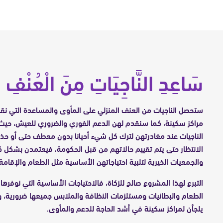
سَاعِدِ النَّاجِيَاتِ مِنَ الْعُنْفِ الْ
ستحصل الناجيات من العنف المنزلي على المأوى والمساعدة التي ن
مراكز سكينة، كما سنقدم لهن الدعم الفوري والضروري للعيش، ح
الناجيات عند مغادرتهن لترك كل شيء أحيانا بدون معطف حتى أو حذا
الانتظار حتى يتم تقييم حالاتهم من قبل الحكومة، فيعتمدن بشكل ك
والجمعيات الخيرية لتلبية احتياجاتهن الأساسية مثل الطعام والإقامة.
التبرع لهذا المشروع صالح للزكاة، فالاحتياجات الأساسية التي نوفرها 
الطعام والبطانيات ومستلزمات النظافة والملابس جميعها ضرورية، وا
يلجأن لمراكز سكينة في أشد الحاجة للدعم والمأوى.