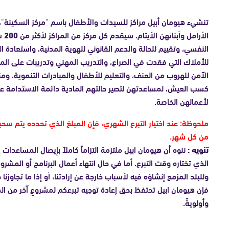
تنشيء هيومان أبيل مراكز للسيدات والأطفال باسم "مركز السكينة"
الأرامل وأبنائهن الأيتام. سيقدم كل مركز من المراكز لأكثر من
200
سي
النفسي، وتقييم للحالة والدعم القانوني للهوية المدنية، واستعادة 
للأملاك التي فقدت في الصراع، والتدريب المهني وتدريبات على المهار
الآمن للهروب من العنف، والتعليم للأطفال والمبادرات التنموية، وم
كسب العيش، لمساعدتهن لتصير حالتهم المادية دائمة الاستدامة عب
لأعمالهن الخاصة.
ملحوظة: عند اختيار التبرع الشهري، فإن المبلغ الذي تحدده يتم سحب
من كل شهر.
تنويه :
ننوه أن هيومان ابيل ملتزمة التزاماً كاملاً بإيصال المساعدات 
الذي تختاره وقت التبرع. أما في حال انتهاء أعمال البرنامج أو المشروع
وللبلد المزمع إنشاؤه فيه لأسباب خارجة عن إرادتنا، أو إذا ما تجاوزنا 
فإن هيومان ابيل تحتفظ بحق إعادة توجيه تبرعكم لمشروعٍ آخر من الم
وأولويةً.