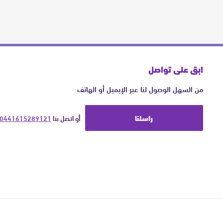
ابق على تواصل
من السهل الوصول لنا عبر الإيميل أو الهاتف
راسلنا
أو اتصل بنا 
0441615289121