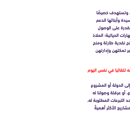
، وتستهدف خصيصًا
دة وأبنائها الدعم
القدرة على الوصول
ات الحياتية؛ الملاذ
نح نقدية طارئة ومنح
ر تمكلهن وإدارتهن
ه تلقائيا في نفس اليوم
إلى الدولة أو المشروع
، أو عرقلة وصولنا له
حد التبرعات المطلوبة له،
شاريع الأكثر أهميةً