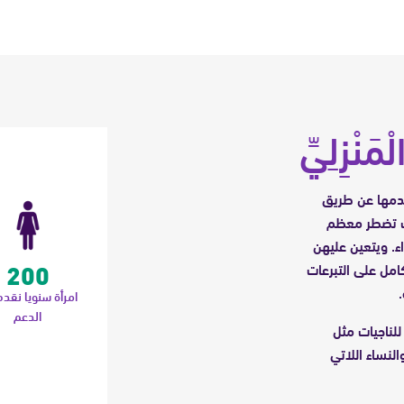
مَنْزِلِيِّ
قدمها عن طريق
يث تضطر معظم
ء. ويتعين عليهن
200
امل على التبرعات
امرأة سنويا نقدم
الدعم
للناجيات مثل
لنساء اللاتي