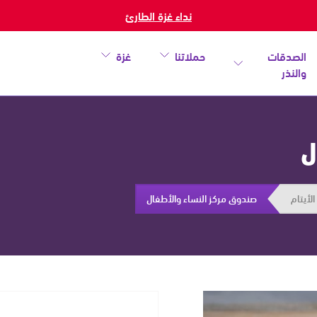
نداء غزة الطارئ
الصدقات
حملاتنا
غزة
والنذر
ل
لأيتام
صندوق مركز النساء والأطفال
خطأ
أغلق