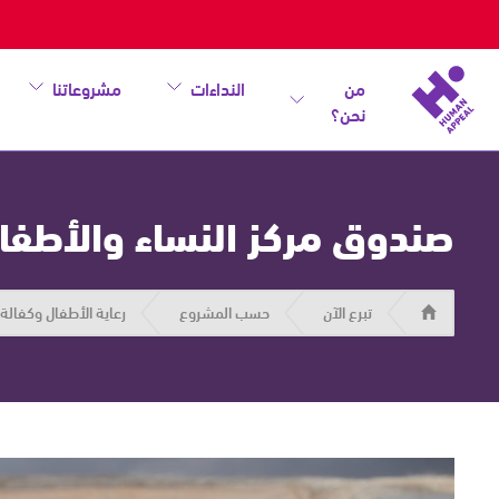
من
النداءات
مشروعاتنا
نحن؟
صندوق مركز النساء والأطفا
هيومان
تبرع الآن
حسب المشروع
رعاية الأطفال وكفالة ا
أبيل
|
حاضرون
من
أجل
الإنسان