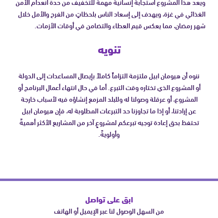
ويعد هذا المشروع استجابة إنسانية مهمة للتخفيف من حدة انعدام الأمن
الغذائي في غزة، ويهدف إلى إسعاد الناس بلحظاتٍ من الفرح والأمل خلال
شهر رمضان، مما يعكس قيم العطاء والتضامن في أوقات الأزمات.
تنويه
ننوه أن هيومان ابيل ملتزمة التزاماً كاملاً بإيصال المساعدات إلى الدولة
أو المشروع الذي تختاره وقت التبرع. أما في حال انتهاء أعمال البرنامج أو
المشروع، أو عرقلة وصولنا له وللبلد المزمع إنشاؤه فيه لأسباب خارجة
عن إرادتنا، أو إذا ما تجاوزنا حد التبرعات المطلوبة له، فإن هيومان ابيل
تحتفظ بحق إعادة توجيه تبرعكم لمشروعٍ آخر من المشاريع الأكثر أهميةً
وأولويةً.
ابق على تواصل
من السهل الوصول لنا عبر الإيميل أو الهاتف