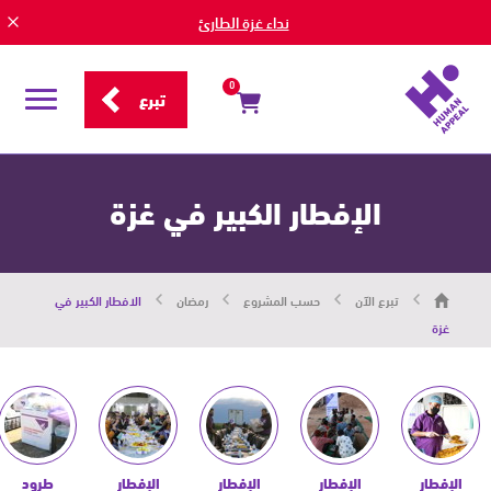
نداء غزة الطارئ
0
تبرع
قائمة
التصفح
الإفطار الكبير في غزة
هيومان
تبرع الآن
حسب المشروع
رمضان
الافطار الكبير في
أبيل
|
غزة
حاضرون
من
أجل
الإنسان
الإفطار
الإفطار
الإفطار
الإفطار
طرود