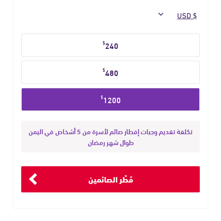
حدد
$
240
مبلغ
التبرع
$
480
$
1200
تكلفة تقديم وجبات إفطار صائم لأسرة من 5 أشخاص في اليمن
طوال شهر رمضان
فَطِّر الصائمين