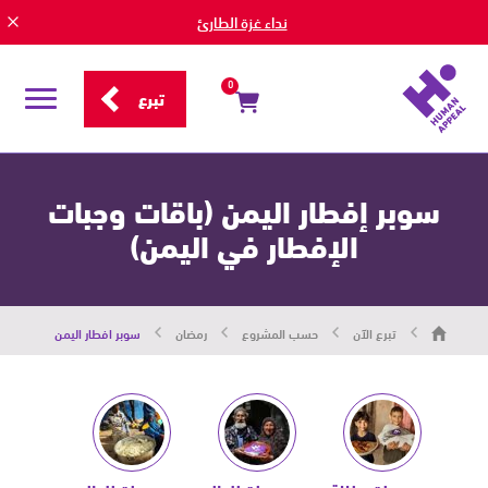
نداء غزة الطارئ
0
تبرع
قائمة
التصفح
سوبر إفطار اليمن (باقات وجبات
الإفطار في اليمن)
هيومان
تبرع الآن
حسب المشروع
رمضان
سوبر افطار اليمن
أبيل
|
حاضرون
من
أجل
الإنسان