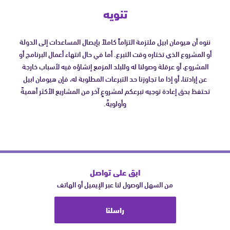
تنويه
ننوه أن هيومان ابيل ملتزمة التزاماً كاملاً بإيصال المساعدات إلى الدولة
أو المشروع الذي تختاره وقت التبرع. أما في حال انتهاء أعمال البرنامج أو
المشروع، أو عرقلة وصولنا له وللبلد المزمع إنشاؤه فيه لأسباب خارجة
عن إرادتنا، أو إذا ما تجاوزنا حد التبرعات المطلوبة له، فإن هيومان ابيل
تحتفظ بحق إعادة توجيه تبرعكم لمشروعٍ آخر من المشاريع الأكثر أهميةً
وأولويةً.
ابق على تواصل
من السهل الوصول لنا عبر الإيميل أو الهاتف
راسلنا