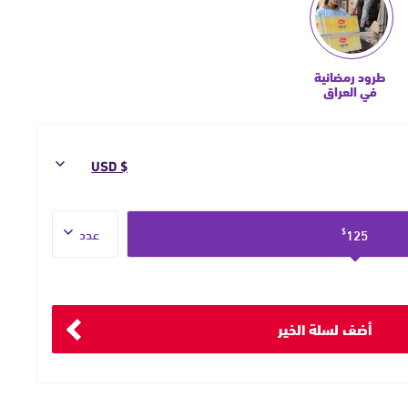
طرود رمضانية
في العراق
العدد
125
$
أضف لسلة الخير