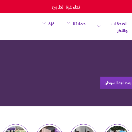
نداء غزة الطارئ
الصدقات
حملاتنا
غزة
والنذر
رمضانية السودان
خطأ
أغلق