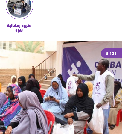
طرود رمضانية
لغزة
125 $