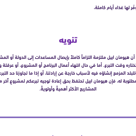
ر لها غذاء أيام كاملة،
تنويه
أن هيومان ابيل ملتزمة التزاماً كاملاً بإيصال المساعدات إلى الدولة أو الم
ختاره وقت التبرع. أما في حال انتهاء أعمال البرنامج أو المشروع، أو عرقلة و
للبلد المزمع إنشاؤه فيه لأسباب خارجة عن إرادتنا، أو إذا ما تجاوزنا حد التبر
مطلوبة له، فإن هيومان ابيل تحتفظ بحق إعادة توجيه تبرعكم لمشروعٍ آخر م
المشاريع الأكثر أهميةً وأولويةً.