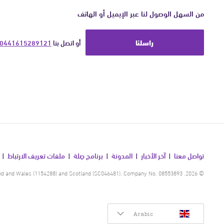
من السهل الوصول لنا عبر الإيميل أو الهاتف
راسلنا
أو اتصل بنا 
0441615289121
تواصل معنا
آخر الأخبار
المدونة
برنامج صِلة
ملفات تعريف الارتباط
© 2026. Human Appeal is a registered charity in England and Wales (1154288) and Scotland (SC046481). Company No. 08553893.
Arabic