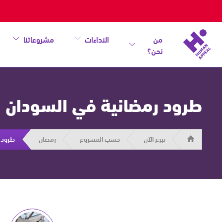
من
النداءات
مشروعاتنا
نحن؟
طرود رمضانية في السودان
هيومان
تبرع الآن
حسب المشروع
رمضان
طرود 
أبيل
|
حاضرون
من
أجل
الإنسان