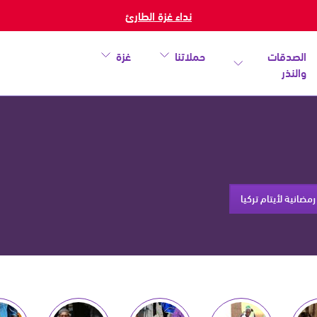
نداء غزة الطارئ
الصدقات
حملاتنا
غزة
والنذر
مضانية لأيتام تركيا
خطأ
أغلق