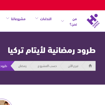
من
النداءات
مشروعاتنا
نحن؟
طرود رمضانية لأيتام تركيا
هيومان
تبرع الآن
حسب المشروع
رمضان
طرود ر
أبيل
|
حاضرون
من
أجل
الإنسان