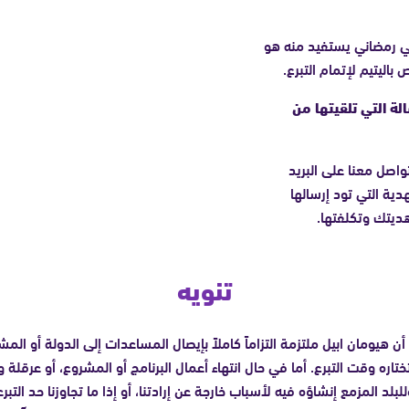
ئي رمضاني يستفيد منه هو
ليتيم لإتمام التبرع.
ة التي تلقيتها من
واصل معنا على البريد
ية التي تود إرسالها
ديتك وتكلفتها.
تنويه
أن هيومان ابيل ملتزمة التزاماً كاملاً بإيصال المساعدات إلى الدولة أو الم
ختاره وقت التبرع. أما في حال انتهاء أعمال البرنامج أو المشروع، أو عرقلة و
للبلد المزمع إنشاؤه فيه لأسباب خارجة عن إرادتنا، أو إذا ما تجاوزنا حد التبر