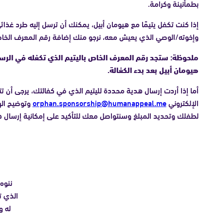
بطمأنينة وكرامة.
إذا كنت تكفل يتيمًا مع هيومان أبيل، يمكنك أن ترسل إليه طرد غذا
وإخوته/الوصي الذي يعيش معه، نرجو منك إضافة رقم المعرف الخاص با
ملحوظة: ستجد رقم المعرف الخاص باليتيم الذي تكفله في الرسال
هيومان أبيل بعد بدء الكفالة.
أما إذا أردت إرسال هدية محددة لليتيم الذي في كفالتك، يرجى أن تت
الإلكتروني
orphan.sponsorship@humanappeal.me
وتوضيح الهد
لطفلك وتحديد المبلغ وسنتواصل معك للتأكيد على إمكانية إرسال ه
ننوه 
الذي ت
له و