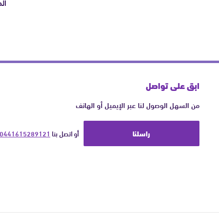
ال
ابق على تواصل
من السهل الوصول لنا عبر الإيميل أو الهاتف
راسلنا
أو اتصل بنا 
0441615289121