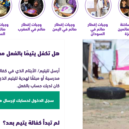
اخنة
وجبات إفطار
وجبات إفطار
وجبات إفطار
وجبات
صائمين
صائم في
صائم في اليمن
صائم في المغرب
صائ
زة
السودان
الس
هل تكفل يتيمًا بالفعل م
أرسل لليتيم/ الأيتام الذي في كفال
مدرسية أو مبلغًا لهدية لليتيم ا
كان لديك حساب بالفعل.
سجل الدخول لحسابك لإرسال ه
لم تبدأ كفالة يتيم بعد؟