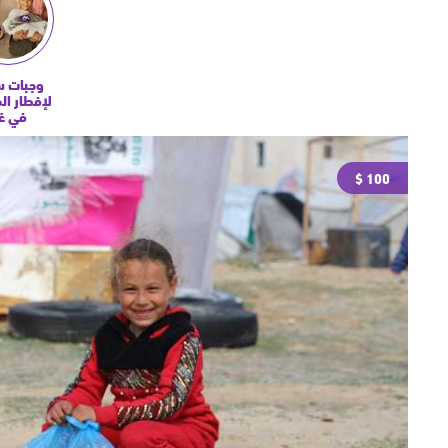
وجبات س
لإفطار ال
في غ
100 $