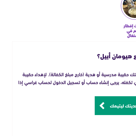
 إفطار
م في
نغال
ع هيومان أبيل؟
تك حقيبة مدرسية أو هدية (خارج مبلغ الكفالة). لإهداء حقيبة
لذي تكفله، يرجى إنشاء حساب أو تسجيل الدخول لحساب غراسي إذا
ديتك ليتيمك