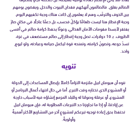
الصائم بقلق. فالصائمون أنهكهم فقدان البيوت والدخل، ويقضون يومهم
بين الخوف والترقّب، وهم لا يعلمون إن كانت هناك وجبة تكفيهم اليوم.
وجبة الإفطار هنا ليست طعامًا يؤكلُ فحسب، بل دعمًا عاجلًا في مكانٍ صارَ
يفتقر لأبسط مقومات الأمان الغذائي، وعونًا يحفظ كرامة صائم في أقسى
الظروف. بـ 10 دولارات، تصل وجبة إفطار إلى صائم مستضعف في غزة،
تسدّ جوعه، وتصونُ كرامته، وتمنحه قوة ليكمل صيامه وعبادته، ولو ليومٍ
واحد.
تنويه
ننوه أن هيومان ابيل ملتزمة التزاماً كاملاً بإيصال المساعدات إلى الدولة
أو المشروع الذي تختاره وقت التبرع. أما في حال انتهاء أعمال البرنامج أو
المشروع، أو عرقلة وصولنا له وللبلد المزمع إنشاؤه فيه لأسباب خارجة
عن إرادتنا، أو إذا ما تجاوزنا حد التبرعات المطلوبة له، فإن هيومان ابيل
تحتفظ بحق إعادة توجيه تبرعكم لمشروعٍ آخر من المشاريع الأكثر أهميةً
وأولويةً.