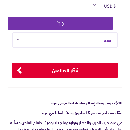
حدد
$
10
مبلغ
التبرع
العدد
فَطِّر الصائمين
$10- توفر وجبة إفطار ساخنة لصائم في غزة .
معًا نستطيع تقديم 15 مليون وجبة لأهلنا في غزة.
في غزة، حيث الحرب والحصار وتوابعهما جعلا توفيرَ الطعام العادي مسألة
بقاء، فلا يأتي الإفطار كعادة يومية بسيطة، بل كلحظة نجاةٍ ينتظرها