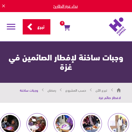
نداء غزة الطارئ
0
تبرع
قائمة
التصفح
وجبات ساخنة لإفطار الصائمين في
غزة
هيومان
تبرع الآن
حسب المشروع
رمضان
وجبات ساخنة
أبيل
|
لافطار صائم غزة
حاضرون
من
أجل
الإنسان