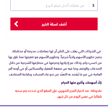
حدد
$
مبلغ
التبرع
أضف لسلة الخير
في الشركات التي يغلب على الظن أن لها معاملات محرمة أو مختلطة،
يصبح تطهير الأسهم واجباً شرعياً. وتطهير الأسهم هو تنقيتها مما علق بها
من كسبٍ حرام، وذلك عبر إخراجها وصرفها في مصارفها الشرعية من خلال
الصدقات والوقف وما فيه من منفعة للفقراء والمساكين، أو في أوجه البر
العامة في غير ما يُقصد به التعبّد من نحو بناء المساجد وطباعة المصاحف.
زكِّ أسهمك، وأخرج منها الحرام
ملحوظة: عند اختيار التبرع الشهري، فإن المبلغ الذي تحدده يتم سحبه
تلقائيا في نفس اليوم من كل شهر.